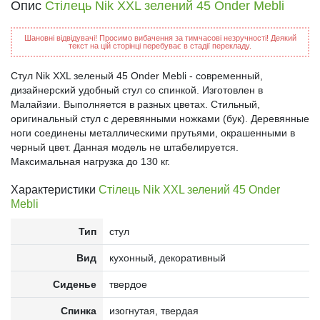
Опис
Стілець Nik XXL зелений 45 Onder Mebli
Шановні відвідувачі! Просимо вибачення за тимчасові незручності! Деякий
текст на цій сторінці перебуває в стадії перекладу.
Стул Nik XXL зеленый 45 Onder Mebli - современный,
дизайнерский удобный стул со спинкой. Изготовлен в
Малайзии. Выполняется в разных цветах. Стильный,
оригинальный стул с деревянными ножками (бук). Деревянные
ноги соединены металлическими прутьями, окрашенными в
черный цвет. Данная модель не штабелируется.
Максимальная нагрузка до 130 кг.
Характеристики
Стілець Nik XXL зелений 45 Onder
Mebli
Тип
стул
Вид
кухонный, декоративный
Сиденье
твердое
Спинка
изогнутая, твердая