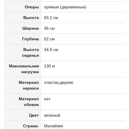
Опоры
прямые (деревянные)
Высота
83.2 см
Ширина
46 см
Глубина
52 см
Высота
44.6 см
сиденья
Максимальная
130 кг
нагрузка
Материал
пластик,дерево
каркаса
Материал
нет
обивки
Цвет
зеленый
Страна-
Малайзия