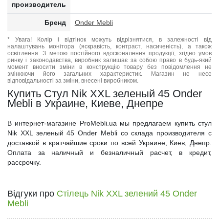
производитель
Бренд
Onder Mebli
* Увага! Колір і відтінок можуть відрізнятися, в залежності від
налаштувань монітора (яскравість, контраст, насиченість), а також
освітлення. З метою постійного вдосконалення продукції, згідно умов
ринку і законодавства, виробник залишає за собою право в будь-який
момент вносити зміни в конструкцію товару без повідомлення не
змінюючи його загальних характеристик. Магазин не несе
відповідальності за зміни, внесені виробником.
Купить Стул Nik XXL зеленый 45 Onder
Mebli в Украине, Киеве, Днепре
В интернет-магазине ProMebli.ua мы предлагаем купить стул
Nik XXL зеленый 45 Onder Mebli со склада производителя с
доставкой в кратчайшие сроки по всей Украине, Киев, Днепр.
Оплата за наличный и безналичный расчет, в кредит,
рассрочку.
Відгуки про
Стілець Nik XXL зелений 45 Onder
Mebli