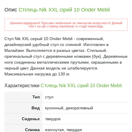
Опис
Стілець Nik XXL сірий 10 Onder Mebli
Шановні відвідувачі! Просимо вибачення за тимчасові незручності! Деякий
текст на цій сторінці перебуває в стадії перекладу.
Стул Nik XXL серый 10 Onder Mebli - современный,
дизайнерский удобный стул со спинкой. Изготовлен в
Малайзии. Выполняется в разных цветах. Стильный,
оригинальный стул с деревянными ножками (бук). Деревянные
ноги соединены металлическими прутьями, окрашенными в
черный цвет. Данная модель не штабелируется.
Максимальная нагрузка до 130 кг.
Характеристики
Стілець Nik XXL сірий 10 Onder Mebli
Тип
стул
Вид
кухонный, декоративный
Сиденье
твердое
Спинка
изогнутая, твердая