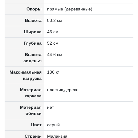
Опоры
прямые (деревянные)
Высота
83.2 см
Ширина
46 см
Глубина
52 см
Высота
44.6 см
сиденья
Максимальная
130 кг
нагрузка
Материал
пластик,дерево
каркаса
Материал
нет
обивки
Цвет
серый
Страна-
Малайзия