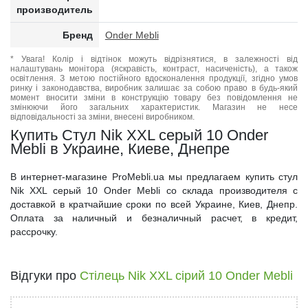
производитель
Бренд
Onder Mebli
* Увага! Колір і відтінок можуть відрізнятися, в залежності від
налаштувань монітора (яскравість, контраст, насиченість), а також
освітлення. З метою постійного вдосконалення продукції, згідно умов
ринку і законодавства, виробник залишає за собою право в будь-який
момент вносити зміни в конструкцію товару без повідомлення не
змінюючи його загальних характеристик. Магазин не несе
відповідальності за зміни, внесені виробником.
Купить Стул Nik XXL серый 10 Onder
Mebli в Украине, Киеве, Днепре
В интернет-магазине ProMebli.ua мы предлагаем купить стул
Nik XXL серый 10 Onder Mebli со склада производителя с
доставкой в кратчайшие сроки по всей Украине, Киев, Днепр.
Оплата за наличный и безналичный расчет, в кредит,
рассрочку.
Відгуки про
Стілець Nik XXL сірий 10 Onder Mebli