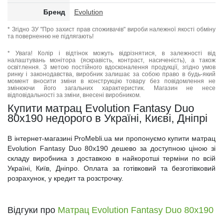
Бренд
Evolution
* Згідно ЗУ "Про захист прав споживачів" вироби належної якості обміну
та поверненню не підлягають!
* Увага! Колір і відтінок можуть відрізнятися, в залежності від
налаштувань монітора (яскравість, контраст, насиченість), а також
освітлення. З метою постійного вдосконалення продукції, згідно умов
ринку і законодавства, виробник залишає за собою право в будь-який
момент вносити зміни в конструкцію товару без повідомлення не
змінюючи його загальних характеристик. Магазин не несе
відповідальності за зміни, внесені виробником.
Купити матрац Evolution Fantasy Duo
80x190 недорого в Україні, Києві, Дніпрі
В інтернет-магазині ProMebli.ua ми пропонуємо купити матрац
Evolution Fantasy Duo 80x190 дешево за доступною ціною зі
складу виробника з доставкою в найкоротші терміни по всій
Україні, Київ, Дніпро. Оплата за готівковий та безготівковий
розрахунок, у кредит та розстрочку.
Відгуки про
Матрац Evolution Fantasy Duo 80х190