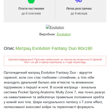
Плати частинами
Легка розстрочка
до 6 платежів
до 9 місяців
Виробник:
Evolution
Опис
Матрац Evolution Fantasy Duo 80х190
Шановні відвідувачі! Просимо вибачення за тимчасові незручності! Деякий
текст на цій сторінці перебуває в стадії перекладу.
Ортопедичний матрац Evolution Fantasy Duo - відчуття
гармонії, коли сон стає глибоким і спокійним, а тіло ніби
знаходить ідеальний баланс між м’якістю та впевненою
підтримкою з першої ж ночі. В основі матраца - зональна
система Pocket Spring Anatomic Multy Zone 7, яка точно реагує
на навантаження та забезпечує правильне положення хребта
у кожній зоні тіла. Шари натурального латексу з 7-zone effect,
латексованої кокосової койри та термоповсті формують