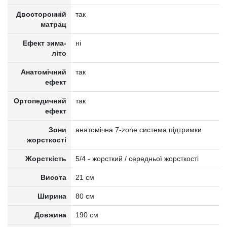
Двосторонній
так
матрац
Ефект зима-
ні
літо
Анатомічний
так
ефект
Ортопедичний
так
ефект
Зони
анатомічна 7-zone система підтримки
жорсткості
Жорсткість
5/4 - жорсткий / середньої жорсткості
Висота
21 см
Ширина
80 см
Довжина
190 см