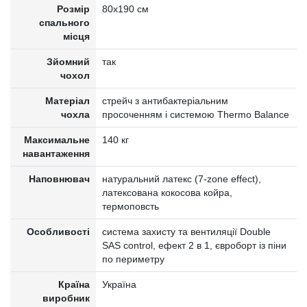
Розмір
80x190 см
спального
місця
Зйомний
так
чохол
Матеріал
стрейч з антибактеріальним
чохла
просоченням і системою Thermo Balance
Максимальне
140 кг
навантаження
Наповнювач
натуральний латекс (7-zone effect),
латексована кокосова койра,
термоповсть
Особливості
система захисту та вентиляції Double
SAS control, ефект 2 в 1, євроборт із піни
по периметру
Країна
Україна
виробник