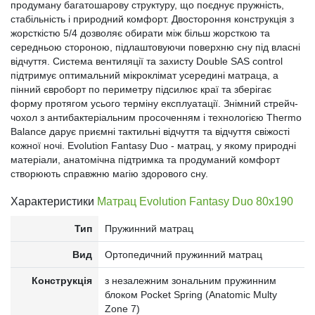
продуману багатошарову структуру, що поєднує пружність,
стабільність і природний комфорт. Двостороння конструкція з
жорсткістю 5/4 дозволяє обирати між більш жорсткою та
середньою стороною, підлаштовуючи поверхню сну під власні
відчуття. Система вентиляції та захисту Double SAS control
підтримує оптимальний мікроклімат усередині матраца, а
пінний євроборт по периметру підсилює краї та зберігає
форму протягом усього терміну експлуатації. Знімний стрейч-
чохол з антибактеріальним просоченням і технологією Thermo
Balance дарує приємні тактильні відчуття та відчуття свіжості
кожної ночі. Evolution Fantasy Duo - матрац, у якому природні
матеріали, анатомічна підтримка та продуманий комфорт
створюють справжню магію здорового сну.
Характеристики
Матрац Evolution Fantasy Duo 80х190
Тип
Пружинний матрац
Вид
Ортопедичний пружинний матрац
Конструкція
з незалежним зональним пружинним
блоком Pocket Spring (Anatomic Multy
Zone 7)