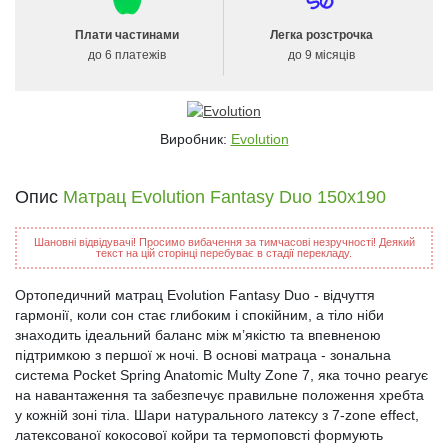
Плати частинами
Легка розстрочка
до 6 платежів
до 9 місяців
Виробник:
Evolution
Опис
Матрац Evolution Fantasy Duo 150х190
Шановні відвідувачі! Просимо вибачення за тимчасові незручності! Деякий
текст на цій сторінці перебуває в стадії перекладу.
Ортопедичний матрац Evolution Fantasy Duo - відчуття
гармонії, коли сон стає глибоким і спокійним, а тіло ніби
знаходить ідеальний баланс між м’якістю та впевненою
підтримкою з першої ж ночі. В основі матраца - зональна
система Pocket Spring Anatomic Multy Zone 7, яка точно реагує
на навантаження та забезпечує правильне положення хребта
у кожній зоні тіла. Шари натурального латексу з 7-zone effect,
латексованої кокосової койри та термоповсті формують