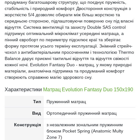
продуману багатошарову структуру, що поєднує пружність,
стабільність і природний комфорт. Двостороння конструкція з
жорсткістю 5/4 дозволяє обирати між більш жорсткою та
середньою стороною, підлаштовуючи поверхню сну під власні
відчуття. Система вентиляції та захисту Double SAS control
підтримує оптимальний мікроклімат усередині матраца, а
пінний євроборт по периметру підсилює краї та зберігає
форму протягом усього терміну експлуатації. Знімний стрейч-
чохол з антибактеріальним просоченням і технологією Thermo
Balance дарує приємні тактильні відчуття та відчуття свіжості
кожної ночі. Evolution Fantasy Duo - матрац, у якому природні
матеріали, анатомічна підтримка та продуманий комфорт
створюють справжню магію здорового сну.
Характеристики
Матрац Evolution Fantasy Duo 150х190
Тип
Пружинний матрац
Вид
Ортопедичний пружинний матрац
Конструкція
з незалежним зональним пружинним
блоком Pocket Spring (Anatomic Multy
Zone 7)