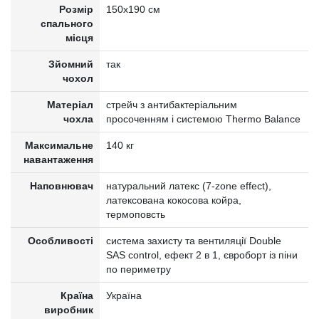
Розмір
150x190 см
спального
місця
Зйомний
так
чохол
Матеріал
стрейч з антибактеріальним
чохла
просоченням і системою Thermo Balance
Максимальне
140 кг
навантаження
Наповнювач
натуральний латекс (7-zone effect),
латексована кокосова койра,
термоповсть
Особливості
система захисту та вентиляції Double
SAS control, ефект 2 в 1, євроборт із піни
по периметру
Країна
Україна
виробник