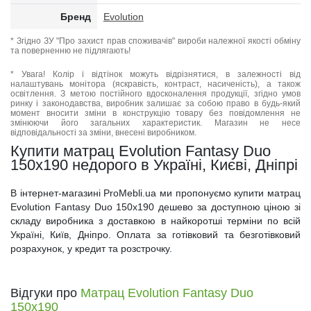
Бренд
Evolution
* Згідно ЗУ "Про захист прав споживачів" вироби належної якості обміну
та поверненню не підлягають!
* Увага! Колір і відтінок можуть відрізнятися, в залежності від
налаштувань монітора (яскравість, контраст, насиченість), а також
освітлення. З метою постійного вдосконалення продукції, згідно умов
ринку і законодавства, виробник залишає за собою право в будь-який
момент вносити зміни в конструкцію товару без повідомлення не
змінюючи його загальних характеристик. Магазин не несе
відповідальності за зміни, внесені виробником.
Купити матрац Evolution Fantasy Duo
150x190 недорого в Україні, Києві, Дніпрі
В інтернет-магазині ProMebli.ua ми пропонуємо купити матрац
Evolution Fantasy Duo 150x190 дешево за доступною ціною зі
складу виробника з доставкою в найкоротші терміни по всій
Україні, Київ, Дніпро. Оплата за готівковий та безготівковий
розрахунок, у кредит та розстрочку.
Відгуки про
Матрац Evolution Fantasy Duo
150х190