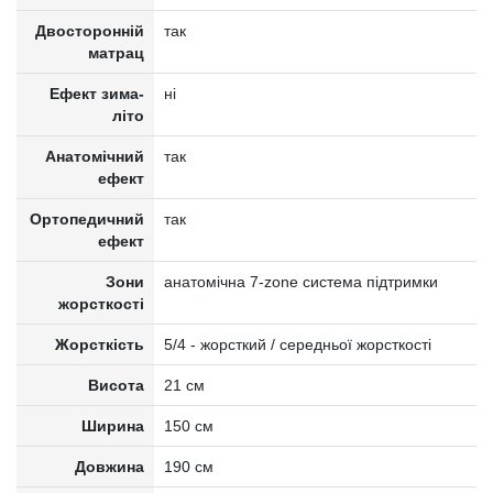
Двосторонній
так
матрац
Ефект зима-
ні
літо
Анатомічний
так
ефект
Ортопедичний
так
ефект
Зони
анатомічна 7-zone система підтримки
жорсткості
Жорсткість
5/4 - жорсткий / середньої жорсткості
Висота
21 см
Ширина
150 см
Довжина
190 см