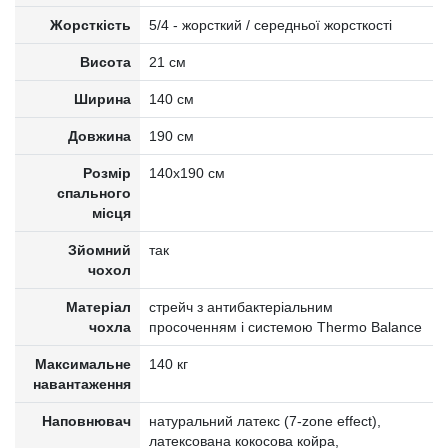
Жорсткість
5/4 - жорсткий / середньої жорсткості
Висота
21 см
Ширина
140 см
Довжина
190 см
Розмір
140x190 см
спального
місця
Зйомний
так
чохол
Матеріал
стрейч з антибактеріальним
чохла
просоченням і системою Thermo Balance
Максимальне
140 кг
навантаження
Наповнювач
натуральний латекс (7-zone effect),
латексована кокосова койра,