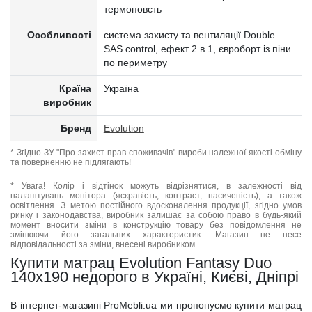
термоповсть
Особливості
система захисту та вентиляції Double
SAS control, ефект 2 в 1, євроборт із піни
по периметру
Країна
Україна
виробник
Бренд
Evolution
* Згідно ЗУ "Про захист прав споживачів" вироби належної якості обміну
та поверненню не підлягають!
* Увага! Колір і відтінок можуть відрізнятися, в залежності від
налаштувань монітора (яскравість, контраст, насиченість), а також
освітлення. З метою постійного вдосконалення продукції, згідно умов
ринку і законодавства, виробник залишає за собою право в будь-який
момент вносити зміни в конструкцію товару без повідомлення не
змінюючи його загальних характеристик. Магазин не несе
відповідальності за зміни, внесені виробником.
Купити матрац Evolution Fantasy Duo
140x190 недорого в Україні, Києві, Дніпрі
В інтернет-магазині ProMebli.ua ми пропонуємо купити матрац