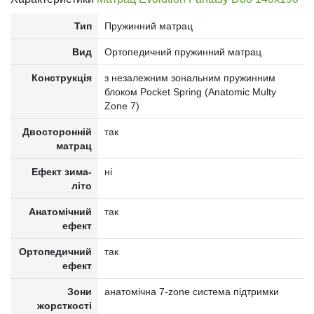
Тип
Пружинний матрац
Вид
Ортопедичний пружинний матрац
Конструкція
з незалежним зональним пружинним
блоком Pocket Spring (Anatomic Multy
Zone 7)
Двосторонній
так
матрац
Ефект зима-
ні
літо
Анатомічний
так
ефект
Ортопедичний
так
ефект
Зони
анатомічна 7-zone система підтримки
жорсткості