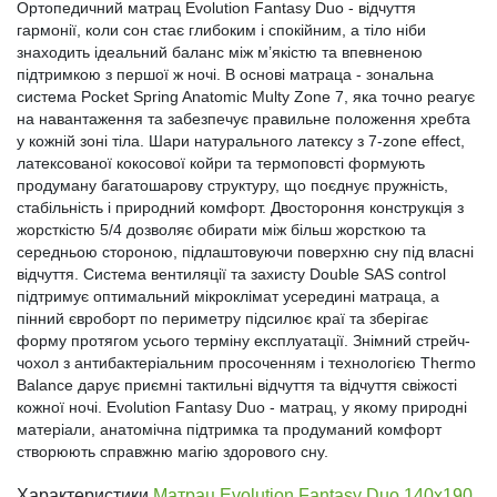
Ортопедичний матрац Evolution Fantasy Duo - відчуття
гармонії, коли сон стає глибоким і спокійним, а тіло ніби
знаходить ідеальний баланс між м’якістю та впевненою
підтримкою з першої ж ночі. В основі матраца - зональна
система Pocket Spring Anatomic Multy Zone 7, яка точно реагує
на навантаження та забезпечує правильне положення хребта
у кожній зоні тіла. Шари натурального латексу з 7-zone effect,
латексованої кокосової койри та термоповсті формують
продуману багатошарову структуру, що поєднує пружність,
стабільність і природний комфорт. Двостороння конструкція з
жорсткістю 5/4 дозволяє обирати між більш жорсткою та
середньою стороною, підлаштовуючи поверхню сну під власні
відчуття. Система вентиляції та захисту Double SAS control
підтримує оптимальний мікроклімат усередині матраца, а
пінний євроборт по периметру підсилює краї та зберігає
форму протягом усього терміну експлуатації. Знімний стрейч-
чохол з антибактеріальним просоченням і технологією Thermo
Balance дарує приємні тактильні відчуття та відчуття свіжості
кожної ночі. Evolution Fantasy Duo - матрац, у якому природні
матеріали, анатомічна підтримка та продуманий комфорт
створюють справжню магію здорового сну.
Характеристики
Матрац Evolution Fantasy Duo 140х190