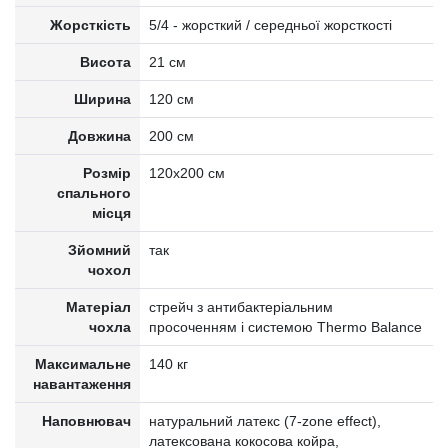
Жорсткість
5/4 - жорсткий / середньої жорсткості
Висота
21 см
Ширина
120 см
Довжина
200 см
Розмір
120x200 см
спального
місця
Зйомний
так
чохол
Матеріал
стрейч з антибактеріальним
чохла
просоченням і системою Thermo Balance
Максимальне
140 кг
навантаження
Наповнювач
натуральний латекс (7-zone effect),
латексована кокосова койра,