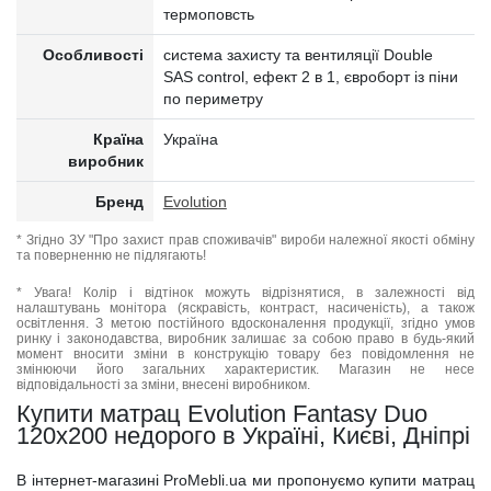
термоповсть
Особливості
система захисту та вентиляції Double
SAS control, ефект 2 в 1, євроборт із піни
по периметру
Країна
Україна
виробник
Бренд
Evolution
* Згідно ЗУ "Про захист прав споживачів" вироби належної якості обміну
та поверненню не підлягають!
* Увага! Колір і відтінок можуть відрізнятися, в залежності від
налаштувань монітора (яскравість, контраст, насиченість), а також
освітлення. З метою постійного вдосконалення продукції, згідно умов
ринку і законодавства, виробник залишає за собою право в будь-який
момент вносити зміни в конструкцію товару без повідомлення не
змінюючи його загальних характеристик. Магазин не несе
відповідальності за зміни, внесені виробником.
Купити матрац Evolution Fantasy Duo
120x200 недорого в Україні, Києві, Дніпрі
В інтернет-магазині ProMebli.ua ми пропонуємо купити матрац