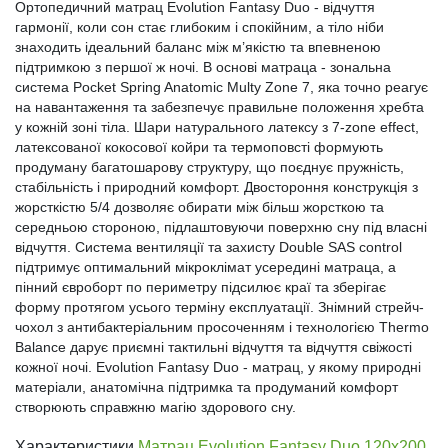
Ортопедичний матрац Evolution Fantasy Duo - відчуття
гармонії, коли сон стає глибоким і спокійним, а тіло ніби
знаходить ідеальний баланс між м’якістю та впевненою
підтримкою з першої ж ночі. В основі матраца - зональна
система Pocket Spring Anatomic Multy Zone 7, яка точно реагує
на навантаження та забезпечує правильне положення хребта
у кожній зоні тіла. Шари натурального латексу з 7-zone effect,
латексованої кокосової койри та термоповсті формують
продуману багатошарову структуру, що поєднує пружність,
стабільність і природний комфорт. Двостороння конструкція з
жорсткістю 5/4 дозволяє обирати між більш жорсткою та
середньою стороною, підлаштовуючи поверхню сну під власні
відчуття. Система вентиляції та захисту Double SAS control
підтримує оптимальний мікроклімат усередині матраца, а
пінний євроборт по периметру підсилює краї та зберігає
форму протягом усього терміну експлуатації. Знімний стрейч-
чохол з антибактеріальним просоченням і технологією Thermo
Balance дарує приємні тактильні відчуття та відчуття свіжості
кожної ночі. Evolution Fantasy Duo - матрац, у якому природні
матеріали, анатомічна підтримка та продуманий комфорт
створюють справжню магію здорового сну.
Характеристики
Матрац Evolution Fantasy Duo 120х200