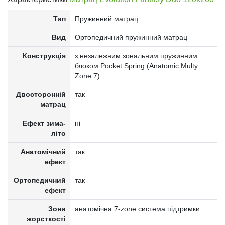
Тип
Пружинний матрац
Вид
Ортопедичний пружинний матрац
Конструкція
з незалежним зональним пружинним
блоком Pocket Spring (Anatomic Multy
Zone 7)
Двосторонній
так
матрац
Ефект зима-
ні
літо
Анатомічний
так
ефект
Ортопедичний
так
ефект
Зони
анатомічна 7-zone система підтримки
жорсткості