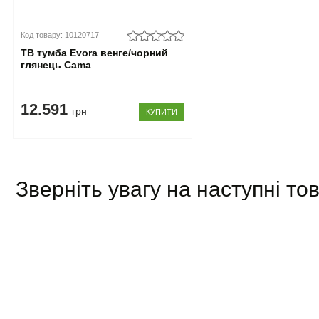
Код товару: 10120717
ТВ тумба Evora венге/чорний
глянець Cama
12.591
грн
КУПИТИ
Зверніть увагу на наступні то