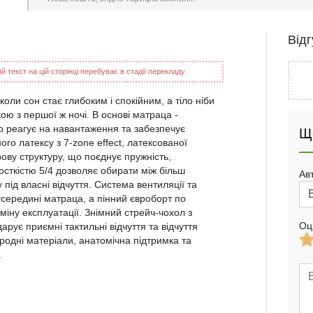
Від
 текст на цій сторінці перебуває в стадії перекладу.
коли сон стає глибоким і спокійним, а тіло ніби
ою з першої ж ночі. В основі матраца -
но реагує на навантаження та забезпечує
Щ
го латексу з 7-zone effect, латексованої
ву структуру, що поєднує пружність,
рсткістю 5/4 дозволяє обирати між більш
Ав
ід власні відчуття. Система вентиляції та
усередині матраца, а пінний євроборт по
міну експлуатації. Знімний стрейч-чохол з
Оц
рує приємні тактильні відчуття та відчуття
риродні матеріали, анатомічна підтримка та
.