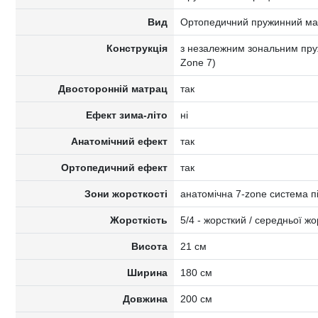
Вид
Ортопедичний пружинний ма
Конструкція
з незалежним зональним пруж
Zone 7)
Двосторонній матрац
так
Ефект зима-літо
ні
Анатомічний ефект
так
Ортопедичний ефект
так
Зони жорсткості
анатомічна 7-zone система п
Жорсткість
5/4 - жорсткий / середньої жо
Висота
21 см
Ширина
180 см
Довжина
200 см