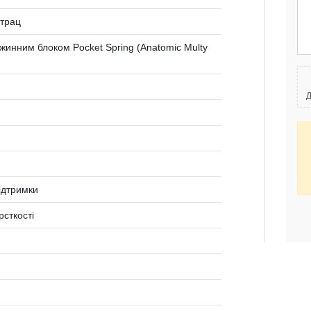
трац
инним блоком Pocket Spring (Anatomic Multy
Д
ідтримки
рсткості