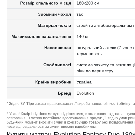
Розмір спального місця
180x200 см
Зйомний чохол
так
Матеріал чохла
стрейч з антибактеріальним
Максимальне навантаження
140 кг
Наповнювач
натуральний латекс (7-zone e
термоповсть
Особливості
система захисту та вентиляції
піни по периметру
Країна виробник
Україна
Бренд
Evolution
* Згідно ЗУ "Про захист прав споживачів" вироби належної якості обміну 
* Увага! Колір і відтінок можуть відрізнятися, в залежності від налаштува
освітлення. З метою постійного вдосконалення продукції, згідно умов ри
будь-який момент вносити зміни в конструкцію товару без повідомлення 
несе відповідальності за зміни, внесені виробником.
Купити матрац Evolution Fantasy Duo 180x