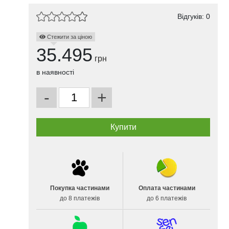
Відгуків: 0
Стежити за ціною
35.495
грн
в наявності
-
+
Покупка частинами
Оплата частинами
до 8 платежів
до 6 платежів