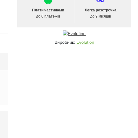
Плати частинами
Легка розстрочка
до 6 платежів
до 9 місяців
Виробник:
Evolution
і