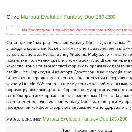
Опис
Матрац Evolution Fantasy Duo 180х200
Шановні відвідувачі! Просимо вибачення за тимчасові незручності! Деякий
Ортопедичний матрац Evolution Fantasy Duo - відчуття гармонії, 
знаходить ідеальний баланс між м’якістю та впевненою підтримк
зональна система Pocket Spring Anatomic Multy Zone 7, яка точ
правильне положення хребта у кожній зоні тіла. Шари натурально
кокосової койри та термоповсті формують продуману багатошаро
стабільність і природний комфорт. Двостороння конструкція з жо
жорсткою та середньою стороною, підлаштовуючи поверхню сну п
захисту Double SAS control підтримує оптимальний мікроклімат 
периметру підсилює краї та зберігає форму протягом усього тер
антибактеріальним просоченням і технологією Thermo Balance да
свіжості кожної ночі. Evolution Fantasy Duo - матрац, у якому п
продуманий комфорт створюють справжню магію здорового сну
Характеристики
Матрац Evolution Fantasy Duo 180х200
Тип
Пружинний матрац