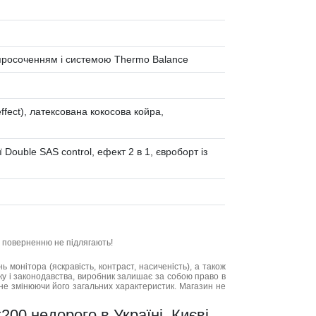
 просоченням і системою Thermo Balance
ffect), латексована кокосова койра,
 Double SAS control, ефект 2 в 1, євроборт із
та поверненню не підлягають!
нь монітора (яскравість, контраст, насиченість), а також
нку і законодавства, виробник залишає за собою право в
не змінюючи його загальних характеристик. Магазин не
200 недорого в Україні, Києві,