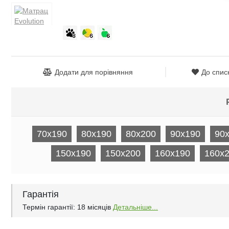
Додати для порівняння
До спис
70x190
80x190
80x200
90x190
90
150x190
150x200
160x190
160x
Гарантія
Термін гарантії: 18 місяців
Детальніше...