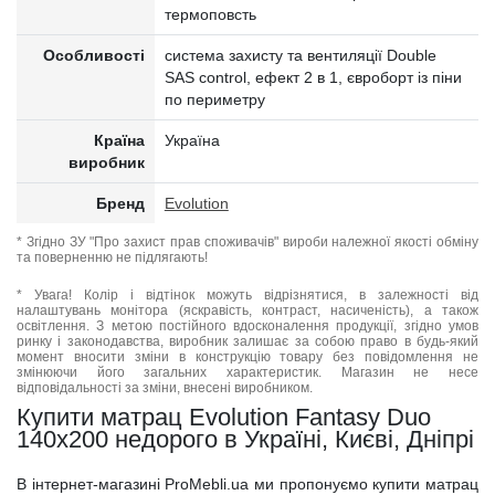
термоповсть
Особливості
система захисту та вентиляції Double
SAS control, ефект 2 в 1, євроборт із піни
по периметру
Країна
Україна
виробник
Бренд
Evolution
* Згідно ЗУ "Про захист прав споживачів" вироби належної якості обміну
та поверненню не підлягають!
* Увага! Колір і відтінок можуть відрізнятися, в залежності від
налаштувань монітора (яскравість, контраст, насиченість), а також
освітлення. З метою постійного вдосконалення продукції, згідно умов
ринку і законодавства, виробник залишає за собою право в будь-який
момент вносити зміни в конструкцію товару без повідомлення не
змінюючи його загальних характеристик. Магазин не несе
відповідальності за зміни, внесені виробником.
Купити матрац Evolution Fantasy Duo
140x200 недорого в Україні, Києві, Дніпрі
В інтернет-магазині ProMebli.ua ми пропонуємо купити матрац