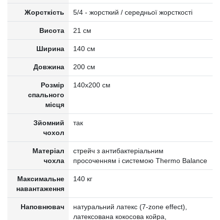
Жорсткість
5/4 - жорсткий / середньої жорсткості
Висота
21 см
Ширина
140 см
Довжина
200 см
Розмір
140x200 см
спального
місця
Зйомний
так
чохол
Матеріал
стрейч з антибактеріальним
чохла
просоченням і системою Thermo Balance
Максимальне
140 кг
навантаження
Наповнювач
натуральний латекс (7-zone effect),
латексована кокосова койра,