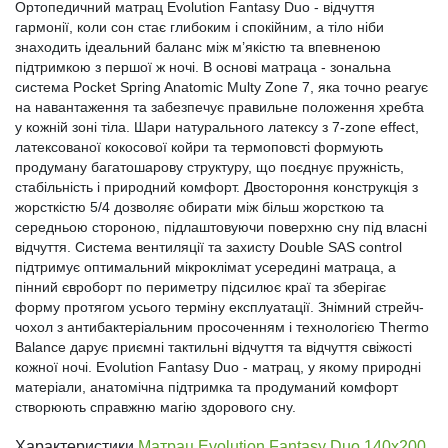
Ортопедичний матрац Evolution Fantasy Duo - відчуття
гармонії, коли сон стає глибоким і спокійним, а тіло ніби
знаходить ідеальний баланс між м’якістю та впевненою
підтримкою з першої ж ночі. В основі матраца - зональна
система Pocket Spring Anatomic Multy Zone 7, яка точно реагує
на навантаження та забезпечує правильне положення хребта
у кожній зоні тіла. Шари натурального латексу з 7-zone effect,
латексованої кокосової койри та термоповсті формують
продуману багатошарову структуру, що поєднує пружність,
стабільність і природний комфорт. Двостороння конструкція з
жорсткістю 5/4 дозволяє обирати між більш жорсткою та
середньою стороною, підлаштовуючи поверхню сну під власні
відчуття. Система вентиляції та захисту Double SAS control
підтримує оптимальний мікроклімат усередині матраца, а
пінний євроборт по периметру підсилює краї та зберігає
форму протягом усього терміну експлуатації. Знімний стрейч-
чохол з антибактеріальним просоченням і технологією Thermo
Balance дарує приємні тактильні відчуття та відчуття свіжості
кожної ночі. Evolution Fantasy Duo - матрац, у якому природні
матеріали, анатомічна підтримка та продуманий комфорт
створюють справжню магію здорового сну.
Характеристики
Матрац Evolution Fantasy Duo 140х200