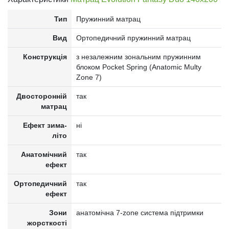
Тип
Пружинний матрац
Вид
Ортопедичний пружинний матрац
Конструкція
з незалежним зональним пружинним
блоком Pocket Spring (Anatomic Multy
Zone 7)
Двосторонній
так
матрац
Ефект зима-
ні
літо
Анатомічний
так
ефект
Ортопедичний
так
ефект
Зони
анатомічна 7-zone система підтримки
жорсткості