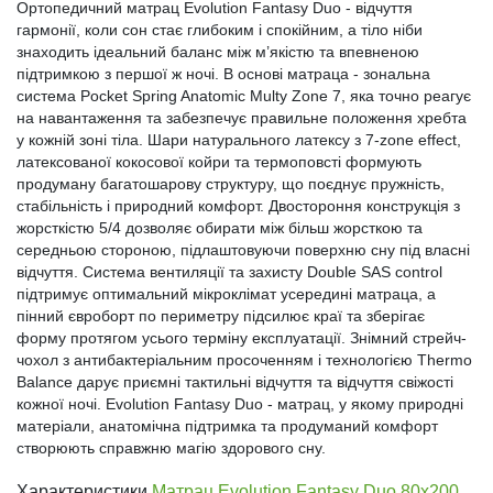
Ортопедичний матрац Evolution Fantasy Duo - відчуття
гармонії, коли сон стає глибоким і спокійним, а тіло ніби
знаходить ідеальний баланс між м’якістю та впевненою
підтримкою з першої ж ночі. В основі матраца - зональна
система Pocket Spring Anatomic Multy Zone 7, яка точно реагує
на навантаження та забезпечує правильне положення хребта
у кожній зоні тіла. Шари натурального латексу з 7-zone effect,
латексованої кокосової койри та термоповсті формують
продуману багатошарову структуру, що поєднує пружність,
стабільність і природний комфорт. Двостороння конструкція з
жорсткістю 5/4 дозволяє обирати між більш жорсткою та
середньою стороною, підлаштовуючи поверхню сну під власні
відчуття. Система вентиляції та захисту Double SAS control
підтримує оптимальний мікроклімат усередині матраца, а
пінний євроборт по периметру підсилює краї та зберігає
форму протягом усього терміну експлуатації. Знімний стрейч-
чохол з антибактеріальним просоченням і технологією Thermo
Balance дарує приємні тактильні відчуття та відчуття свіжості
кожної ночі. Evolution Fantasy Duo - матрац, у якому природні
матеріали, анатомічна підтримка та продуманий комфорт
створюють справжню магію здорового сну.
Характеристики
Матрац Evolution Fantasy Duo 80х200