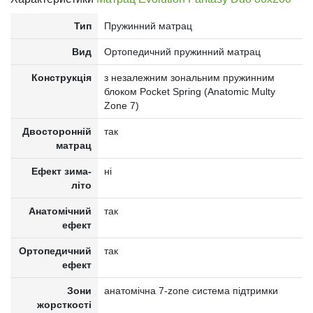
Тип
Пружинний матрац
Вид
Ортопедичний пружинний матрац
Конструкція
з незалежним зональним пружинним
блоком Pocket Spring (Anatomic Multy
Zone 7)
Двосторонній
так
матрац
Ефект зима-
ні
літо
Анатомічний
так
ефект
Ортопедичний
так
ефект
Зони
анатомічна 7-zone система підтримки
жорсткості