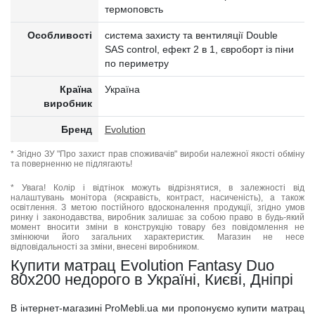
термоповсть
Особливості
система захисту та вентиляції Double
SAS control, ефект 2 в 1, євроборт із піни
по периметру
Країна
Україна
виробник
Бренд
Evolution
* Згідно ЗУ "Про захист прав споживачів" вироби належної якості обміну
та поверненню не підлягають!
* Увага! Колір і відтінок можуть відрізнятися, в залежності від
налаштувань монітора (яскравість, контраст, насиченість), а також
освітлення. З метою постійного вдосконалення продукції, згідно умов
ринку і законодавства, виробник залишає за собою право в будь-який
момент вносити зміни в конструкцію товару без повідомлення не
змінюючи його загальних характеристик. Магазин не несе
відповідальності за зміни, внесені виробником.
Купити матрац Evolution Fantasy Duo
80x200 недорого в Україні, Києві, Дніпрі
В інтернет-магазині ProMebli.ua ми пропонуємо купити матрац