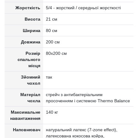
Жорсткість
5/4 - жорсткий / середньої жорсткості
Висота
21 см
Ширина
80 см
Довжина
200 см
Розмір
80x200 см
спального
місця
Зйомний
так
чохол
Матеріал
стрейч з антибактеріальним
чохла
просоченням і системою Thermo Balance
Максимальне
140 кг
навантаження
Наповнювач
натуральний латекс (7-zone effect),
латексована кокосова койра,