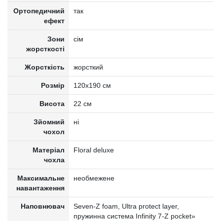
Ортопедичний
так
ефект
Зони
сім
жорсткості
Жорсткість
жорсткий
Розмір
120x190 см
Висота
22 см
Зйомний
ні
чохол
Матеріал
Floral deluxe
чохла
Максимальне
необмежене
навантаження
Наповнювач
Seven-Z foam, Ultra protect layer,
пружинна система Infinity 7-Z pocket»