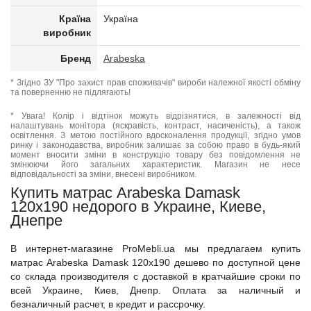
Країна
Україна
виробник
Бренд
Arabeska
* Згідно ЗУ "Про захист прав споживачів" вироби належної якості обміну
та поверненню не підлягають!
* Увага! Колір і відтінок можуть відрізнятися, в залежності від
налаштувань монітора (яскравість, контраст, насиченість), а також
освітлення. З метою постійного вдосконалення продукції, згідно умов
ринку і законодавства, виробник залишає за собою право в будь-який
момент вносити зміни в конструкцію товару без повідомлення не
змінюючи його загальних характеристик. Магазин не несе
відповідальності за зміни, внесені виробником.
Купить матрас Arabeska Damask
120x190 недорого в Украине, Киеве,
Днепре
В интернет-магазине ProMebli.ua мы предлагаем купить
матрас Arabeska Damask 120x190 дешево по доступной цене
со склада производителя с доставкой в кратчайшие сроки по
всей Украине, Киев, Днепр. Оплата за наличный и
безналичный расчет, в кредит и рассрочку.