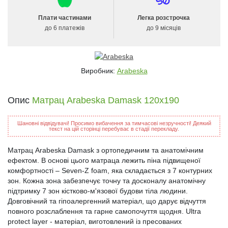
Плати частинами
Легка розстрочка
до 6 платежів
до 9 місяців
Виробник:
Arabeska
Опис
Матрац Arabeska Damask 120x190
Шановні відвідувачі! Просимо вибачення за тимчасові незручності! Деякий
текст на цій сторінці перебуває в стадії перекладу.
Матрац Arabeska Damask з ортопедичним та анатомічним
ефектом. В основі цього матраца лежить піна підвищеної
комфортності – Seven-Z foam, яка складається з 7 контурних
зон. Кожна зона забезпечує точну та досконалу анатомічну
підтримку 7 зон кістково-м'язової будови тіла людини.
Довговічний та гіпоалергенний матеріал, що дарує відчуття
повного розслаблення та гарне самопочуття щодня. Ultra
protect layer - матеріал, виготовлений із пресованих