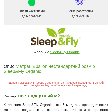
Плати частинами
Легка розстрочка
до 6 платежів
до 9 місяців
Виробник:
Sleep&Fly Organic
Опис
Матрац Epsilon нестандартний розмір
Sleep&Fly Organic
Шановні відвідувачі! Просимо вибачення за тимчасові незручності! Деякий
текст на цій сторінці перебуває в стадії перекладу.
нестандартный м2
Размер:
Коллекция Sleep&Fly Organic - это 5 моделей ортопедических
матрасов, созданных из экологически чистых и совершенно