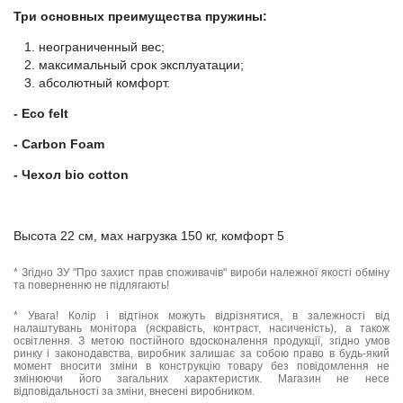
Три основных преимущества пружины:
неограниченный вес;
максимальный срок эксплуатации;
абсолютный комфорт.
- Eco felt
- Carbon Foam
- Чехол bio cotton
Высота 22 см, мах нагрузка 150 кг, комфорт 5
* Згідно ЗУ "Про захист прав споживачів" вироби належної якості обміну
та поверненню не підлягають!
* Увага! Колір і відтінок можуть відрізнятися, в залежності від
налаштувань монітора (яскравість, контраст, насиченість), а також
освітлення. З метою постійного вдосконалення продукції, згідно умов
ринку і законодавства, виробник залишає за собою право в будь-який
момент вносити зміни в конструкцію товару без повідомлення не
змінюючи його загальних характеристик. Магазин не несе
відповідальності за зміни, внесені виробником.