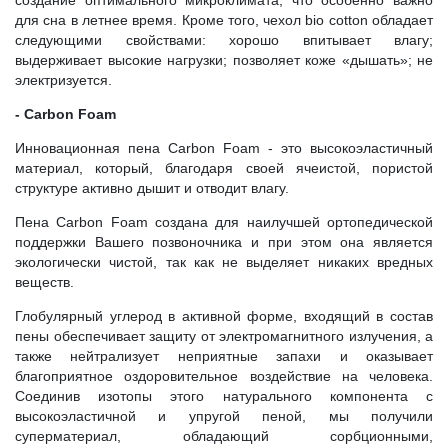
для сна в летнее время. Кроме того, чехол bio cotton обладает
следующими свойствами: хорошо впитывает влагу;
выдерживает высокие нагрузки; позволяет коже «дышать»; не
электризуется.
- Carbon Foam
Инновационная пена Carbon Foam - это высокоэластичный
материал, который, благодаря своей ячеистой, пористой
структуре активно дышит и отводит влагу.
Пена Carbon Foam создана для наилучшей ортопедической
поддержки Вашего позвоночника и при этом она является
экологически чистой, так как не выделяет никаких вредных
веществ.
Глобулярный углерод в активной форме, входящий в состав
пены обеспечивает защиту от электромагнитного излучения, а
также нейтрализует неприятные запахи и оказывает
благоприятное оздоровительное воздействие на человека.
Соединив изотопы этого натурального компонента с
высокоэластичной и упругой пеной, мы получили
суперматериал, обладающий сорбционными,