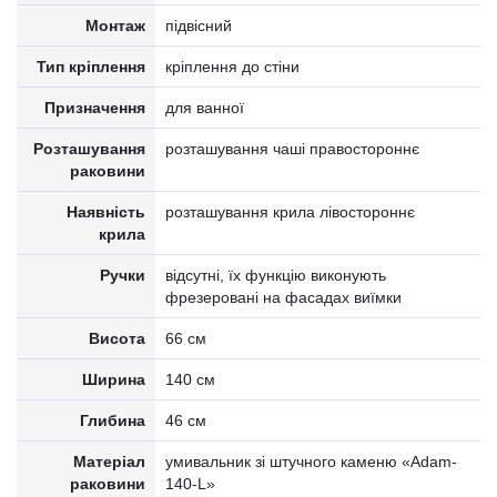
Монтаж
підвісний
Тип кріплення
кріплення до стіни
Призначення
для ванної
Розташування
розташування чаші правостороннє
раковини
Наявність
розташування крила лівостороннє
крила
Ручки
відсутні, їх функцію виконують
фрезеровані на фасадах виїмки
Висота
66 см
Ширина
140 см
Глибина
46 см
Матеріал
умивальник зі штучного каменю «Adam-
раковини
140-L»