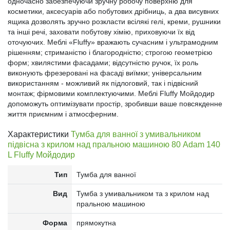
одночасно забезпечуючи зручну робочу поверхню для
косметики, аксесуарів або побутових дрібниць, а два висувних
ящика дозволять зручно розкласти всілякі гелі, креми, рушники
та інші речі, заховати побутову хімію, приховуючи їх від
оточуючих. Меблі «Fluffy» вражають сучасним і ультрамодним
рішенням; стриманістю і благородністю; строгою геометрією
форм; хвилястими фасадами; відсутністю ручок, їх роль
виконують фрезеровані на фасаді виїмки; універсальним
використанням - можливий як підлоговий, так і підвісний
монтаж; фірмовими комплектуючими. Меблі Fluffy Мойдодир
допоможуть оптимізувати простір, зробивши ваше повсякденне
життя приємним і атмосферним.
Характеристики
Тумба для ванної з умивальником
підвісна з крилом над пральною машиною 80 Adam 140
L Fluffy Мойдодир
Тип
Тумба для ванної
Вид
Тумба з умивальником та з крилом над
пральною машиною
Форма
прямокутна