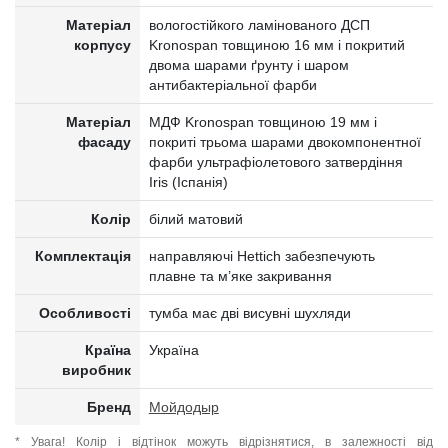
Матеріал
вологостійкого ламінованого ДСП
корпусу
Kronospan товщиною 16 мм і покритий
двома шарами ґрунту і шаром
антибактеріальної фарби
Матеріал
МДФ Kronospan товщиною 19 мм і
фасаду
покриті трьома шарами двокомпонентної
фарби ультрафіолетового затвердіння
Iris (Іспанія)
Колір
білий матовий
Комплектація
направляючі Hettich забезпечують
плавне та м’яке закривання
Особливості
тумба має дві висувні шухляди
Країна
Україна
виробник
Бренд
Мойдодыр
* Увага! Колір і відтінок можуть відрізнятися, в залежності від