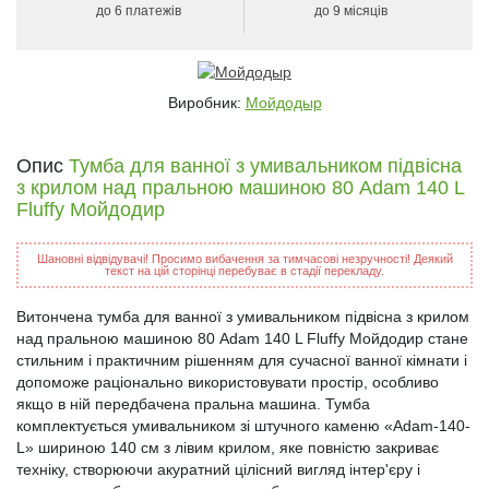
до 6 платежів
до 9 місяців
Виробник:
Мойдодыр
Опис
Тумба для ванної з умивальником підвісна
з крилом над пральною машиною 80 Adam 140 L
Fluffy Мойдодир
Шановні відвідувачі! Просимо вибачення за тимчасові незручності! Деякий
текст на цій сторінці перебуває в стадії перекладу.
Витончена тумба для ванної з умивальником підвісна з крилом
над пральною машиною 80 Adam 140 L Fluffy Мойдодир стане
стильним і практичним рішенням для сучасної ванної кімнати і
допоможе раціонально використовувати простір, особливо
якщо в ній передбачена пральна машина. Тумба
комплектується умивальником зі штучного каменю «Adam-140-
L» шириною 140 см з лівим крилом, яке повністю закриває
техніку, створюючи акуратний цілісний вигляд інтер'єру і