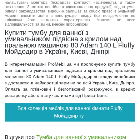
налаштувань монітора (яскравість, контраст, насиченість), а також
освітлення. З метою постійного вдосконалення продукції, згідно умов
ринку і законодавства, виробник залишає за собою право в будь-який
момент вносити зміни в конструкцію товару без повідомлення не
змінюючи його загальних характеристик. Магазин не несе
відповідальності за зміни, внесені виробником.
Купити тумбу для ванної з
умивальником підвісна з крилом над
пральною машиною 80 Adam 140 L Fluffy
Мойдодир в Україні, Києві, Дніпрі
В інтернет-магазині ProMebli.ua ми пропонуємо купити тумбу
для ванної з умивальником підвісна з крилом над пральною
машиною 80 Adam 140 L Fluffy Мойдодир зі складу виробника
з доставкою в найкоротші терміни по всій Україні, Київ, Дніпро.
Оплата за готівковий і безготівковий розрахунок, в кредит,
розстрочку або оплату частинами від ПриватБанк.
Вся колекція меблів для ванної кімнати Fluffy
Мойдодир тут
Відгуки про
Тумба для ванної з умивальником