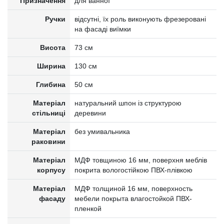
Призначення
для ванної
Ручки
відсутні, їх роль виконують фрезеровані
на фасаді виїмки
Висота
73 см
Ширина
130 см
Глибина
50 см
Матеріал
натуральний шпон із структурою
стільниці
деревини
Матеріал
без умивальника
раковини
Матеріал
МДФ товщиною 16 мм, поверхня меблів
корпусу
покрита вологостійкою ПВХ-плівкою
Матеріал
МДФ толщиной 16 мм, поверхность
фасаду
мебели покрыта влагостойкой ПВХ-
пленкой