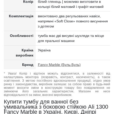
Колір
білий глянець | можливо виготовити в
кольорі білий матовий і графіт матовий
Комплектація
вмонтовано два регульованих навіси,
напрямні «Soft Сlose» повного висунення
з дотягом
Особливості
тумба має дві висувні шухляди та місце
для пральної машини
Країна
Україна
виробник
Бренд
Fancy Marble (Буль-Буль)
* Увага! Колір і відтінок можуть відрізнятися, в залежності від
налаштувань монітора (яскравість, контраст, насиченість), а також
освітлення. З метою постійного вдосконалення продукції, згідно умов
ринку і законодавства, виробник залишає за собою право в будь-який
момент вносити зміни в конструкцію товару без повідомлення не
змінюючи його загальних характеристик. Магазин не несе
відповідальності за зміни, внесені виробником.
Купити тумбу для ванної без
умивальника з боковою стійкою Ali 1300
Fancy Marble в Україні, Києві, Дніпрі