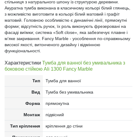
стільниця з натурального шпону із структурою деревини.
Акуратна тумба виконана в класичному кольорі білий глянець,
з можливістю виготовити в кольорі білий матовий і графіт
матовий. Головною особливістю є динамічні лінії, прямокутні
форми; відсутність ручок, їх роль виконують фрезеровані на
фасаді виїмки; система «Soft close», яка забезпечує плавне і
м'яке закривання. Fancy Marble - уособлення по-справжньому
високої якості, витонченого дизайну і відмінною
функціональності.
Характеристики
Тумба для ванної без умивальника з
боковою стійкою Ali 1300 Fancy Marble
Тип
Тумба для ванної
Вид
Тумба без умивальника
Форма
прямокутна
Монтаж
підвісний
Тип кріплення
кріплення до стіни