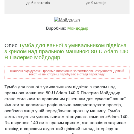
до 6 платежів
до 9 місяців
Виробник:
Мойдодыр
Опис
Тумба для ванної з умивальником підвісна
з крилом над пральною машиною 80-U Adam 140
R Палермо Мойдодир
Шановні відвідувачі! Просимо вибачення за тимчасові незручності! Деякий
текст на цій сторінці перебуває в стадії перекладу.
Тумба для ванної з умивальником підвісна з крилом над
пральною машиною 80-U Adam 140 R Палермо Мойдодир
стане стильним та практичним рішенням для сучасної ванної
кімнати та допоможе раціонально використовувати простір,
особливо якщо у ній передбачено пральну машину. Тумба
комплектується умивальником зі штучного каменю «Adam-140-
R» шириною 140 см із правим крилом, яке повністю закриває
техніку, створюючи акуратний цілісний вигляд інтер’єру та