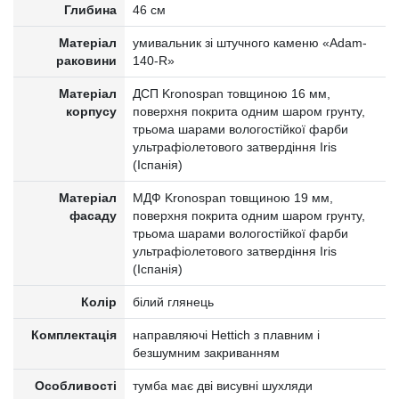
Глибина
46 см
Матеріал
умивальник зі штучного каменю «Adam-
раковини
140-R»
Матеріал
ДСП Kronospan товщиною 16 мм,
корпусу
поверхня покрита одним шаром грунту,
трьома шарами вологостійкої фарби
ультрафіолетового затвердіння Iris
(Іспанія)
Матеріал
МДФ Kronospan товщиною 19 мм,
фасаду
поверхня покрита одним шаром грунту,
трьома шарами вологостійкої фарби
ультрафіолетового затвердіння Iris
(Іспанія)
Колір
білий глянець
Комплектація
направляючі Hettich з плавним і
безшумним закриванням
Особливості
тумба має дві висувні шухляди