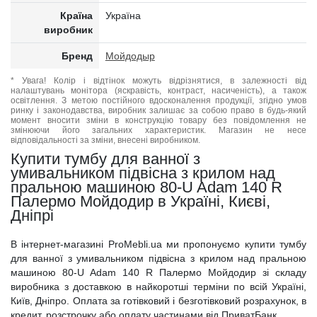
Країна
Україна
виробник
Бренд
Мойдодыр
* Увага! Колір і відтінок можуть відрізнятися, в залежності від
налаштувань монітора (яскравість, контраст, насиченість), а також
освітлення. З метою постійного вдосконалення продукції, згідно умов
ринку і законодавства, виробник залишає за собою право в будь-який
момент вносити зміни в конструкцію товару без повідомлення не
змінюючи його загальних характеристик. Магазин не несе
відповідальності за зміни, внесені виробником.
Купити тумбу для ванної з
умивальником підвісна з крилом над
пральною машиною 80-U Adam 140 R
Палермо Мойдодир в Україні, Києві,
Дніпрі
В інтернет-магазині ProMebli.ua ми пропонуємо купити тумбу
для ванної з умивальником підвісна з крилом над пральною
машиною 80-U Adam 140 R Палермо Мойдодир зі складу
виробника з доставкою в найкоротші терміни по всій Україні,
Київ, Дніпро. Оплата за готівковий і безготівковий розрахунок, в
кредит, розстрочку або оплату частинами від ПриватБанк.