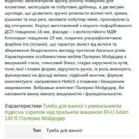
водночас забезпечуючи зручну робочу поверхню для
косметики, аксесуарів чи побутових дрібниць, а дві висувні
шухляди, що дозволить зручно розкласти всілякі гелі, крема,
рушники та інші речі, заховати побутову хімію, приховуючи їх
від оточуючих. Корпус виготовлений з міцного пофарбованого
ДСП товщиною 16 мм, фасади – з вологостійкого МДФ
Kronospan товщиною 19 мм, покритих ультрафіолетовою
фарбою Iris (Іспанія), що гарантує захист від вологи та
збереження бездоганного вигляду протягом багатьох років.
Характерними особливостями меблів Палермо Мойдодир є
вишуканий стиль; глянсовий блиск; гладка округленість кутів;
тонкі лінії і плавні форми; відсутність ручок, їх роль виконують
фрезеровані на фасаді виїмки; підвісний монтаж; фірмові
комплектуючі: направляючі Hettich з плавним і безшумним
закриванням. Вибравши комплект Палермо Мойдодир, Ви
наповните ванну кімнату вишуканістю і функціональністю.
Характеристики
Тумба для ванної з умивальником
підвісна з крилом над пральною машиною 80-U Adam
140 R Палермо Мойдодир
Тип
Тумба для ванної