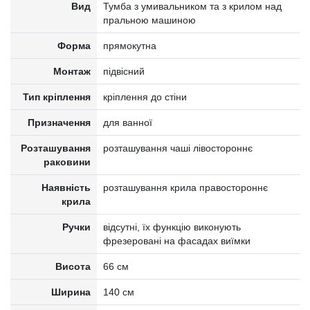
Вид
Тумба з умивальником та з крилом над
пральною машиною
Форма
прямокутна
Монтаж
підвісний
Тип кріплення
кріплення до стіни
Призначення
для ванної
Розташування
розташування чаші лівостороннє
раковини
Наявність
розташування крила правостороннє
крила
Ручки
відсутні, їх функцію виконують
фрезеровані на фасадах виїмки
Висота
66 см
Ширина
140 см