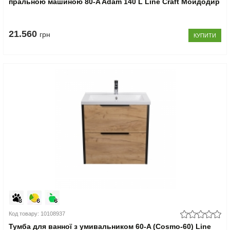
пральною машиною 80-A Adam 140 L Line Craft Мойдодир
21.560
грн
КУПИТИ
Код товару: 10108937
Тумба для ванної з умивальником 60-A (Cosmo-60) Line