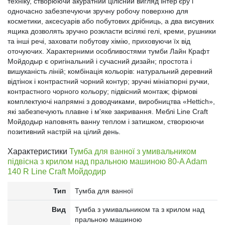
техніку, створюючи акуратний цілісний вигляд інтер'єру і
одночасно забезпечуючи зручну робочу поверхню для
косметики, аксесуарів або побутових дрібниць, а два висувних
ящика дозволять зручно розкласти всілякі гелі, креми, рушники
та інші речі, заховати побутову хімію, приховуючи їх від
оточуючих. Характерними особливостями тумби Лайн Крафт
Мойдодыр є оригінальний і сучасний дизайн; простота і
вишуканість ліній; комбінація кольорів: натуральний деревний
відтінок і контрастний чорний контур; зручні мініатюрні ручки,
контрастного чорного кольору; підвісний монтаж; фірмові
комплектуючі напрямні з доводчиками, виробництва «Hettich»,
які забезпечують плавне і м'яке закривання. Меблі Line Craft
Мойдодыр наповнять ванну теплом і затишком, створюючи
позитивний настрій на цілий день.
Характеристики
Тумба для ванної з умивальником
підвісна з крилом над пральною машиною 80-A Adam
140 R Line Craft Мойдодир
Тип
Тумба для ванної
Вид
Тумба з умивальником та з крилом над
пральною машиною