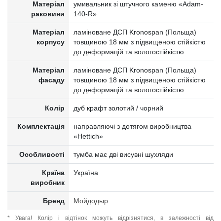
Матеріал
умивальник зі штучного каменю «Adam-
раковини
140-R»
Матеріал
ламіноване ДСП Kronospan (Польща)
корпусу
товщиною 18 мм з підвищеною стійкістю
до деформацій та вологостійкістю
Матеріал
ламіноване ДСП Kronospan (Польща)
фасаду
товщиною 18 мм з підвищеною стійкістю
до деформацій та вологостійкістю
Колір
дуб крафт золотий / чорний
Комплектація
направляючі з дотягом виробництва
«Hettich»
Особливості
тумба має дві висувні шухляди
Країна
Україна
виробник
Бренд
Мойдодыр
* Увага! Колір і відтінок можуть відрізнятися, в залежності від