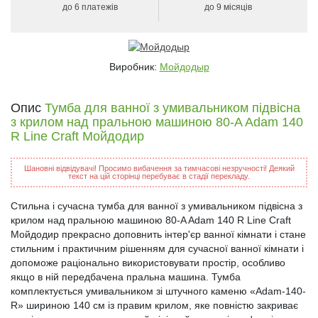
до 6 платежів
до 9 місяців
Виробник:
Мойдодыр
Опис
Тумба для ванної з умивальником підвісна
з крилом над пральною машиною 80-A Adam 140
R Line Craft Мойдодир
Шановні відвідувачі! Просимо вибачення за тимчасові незручності! Деякий
текст на цій сторінці перебуває в стадії перекладу.
Стильна і сучасна тумба для ванної з умивальником підвісна з
крилом над пральною машиною 80-A Adam 140 R Line Craft
Мойдодир прекрасно доповнить інтер'єр ванної кімнати і стане
стильним і практичним рішенням для сучасної ванної кімнати і
допоможе раціонально використовувати простір, особливо
якщо в ній передбачена пральна машина. Тумба
комплектується умивальником зі штучного каменю «Adam-140-
R» шириною 140 см із правим крилом, яке повністю закриває