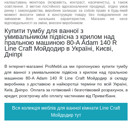
налаштувань монітора (яскравість, контраст, насиченість), а також
освітлення. З метою постійного вдосконалення продукції, згідно умов
ринку і законодавства, виробник залишає за собою право в будь-який
момент вносити зміни в конструкцію товару без повідомлення не
змінюючи його загальних характеристик. Магазин не несе
відповідальності за зміни, внесені виробником.
Купити тумбу для ванної з
умивальником підвісна з крилом над
пральною машиною 80-A Adam 140 R
Line Craft Мойдодир в Україні, Києві,
Дніпрі
В інтернет-магазині ProMebli.ua ми пропонуємо купити тумбу
для ванної з умивальником підвісна з крилом над пральною
машиною 80-A Adam 140 R Line Craft Мойдодир зі складу
виробника з доставкою в найкоротші терміни по всій Україні,
Київ, Дніпро. Оплата за готівковий і безготівковий розрахунок, в
кредит, розстрочку або оплату частинами від ПриватБанк.
Вся колекція меблів для ванної кімнати Line Craft
Мойдодир тут