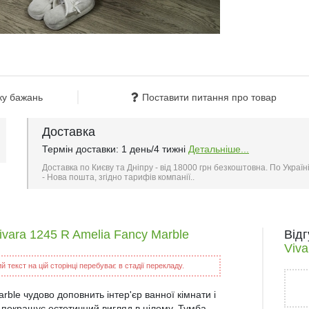
ку бажань
Поставити питання про товар
Доставка
Термін доставки: 1 день/4 тижні
Детальніше...
Доставка по Києву та Дніпру - від 18000 грн безкоштовна. По Україн
- Нова пошта, згідно тарифів компанії..
ivara 1245 R Amelia Fancy Marble
Від
Viva
 текст на цій сторінці перебуває в стадії перекладу.
ble чудово доповнить інтер'єр ванної кімнати і
 покращує естетичний вигляд в цілому. Тумба