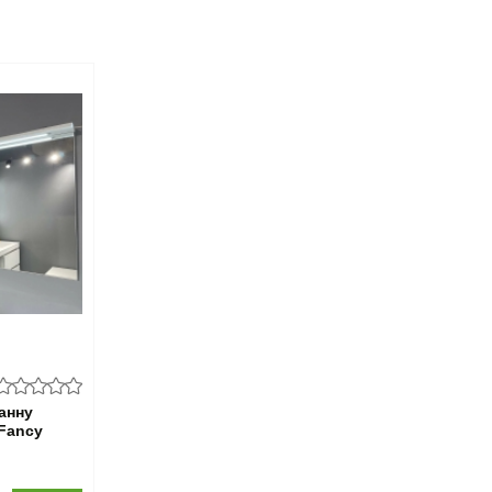
анну
 Fancy