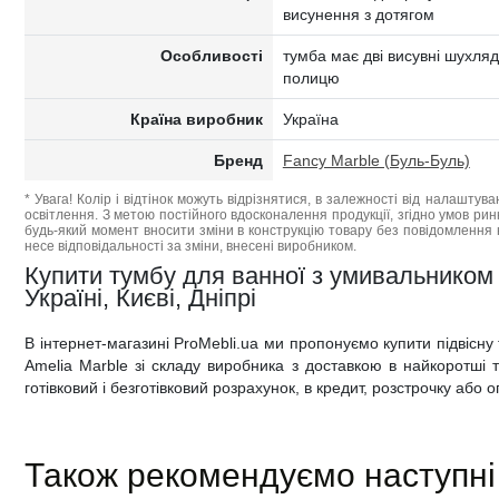
висунення з дотягом
Особливості
тумба має дві висувні шухляд
полицю
Країна виробник
Україна
Бренд
Fancy Marble (Буль-Буль)
* Увага! Колір і відтінок можуть відрізнятися, в залежності від налаштува
освітлення. З метою постійного вдосконалення продукції, згідно умов ри
будь-який момент вносити зміни в конструкцію товару без повідомлення 
несе відповідальності за зміни, внесені виробником.
Купити тумбу для ванної з умивальником 
Україні, Києві, Дніпрі
В інтернет-магазині ProMebli.ua ми пропонуємо купити підвісну
Amelia Marble зі складу виробника з доставкою в найкоротші те
готівковий і безготівковий розрахунок, в кредит, розстрочку або
Також рекомендуємо наступні