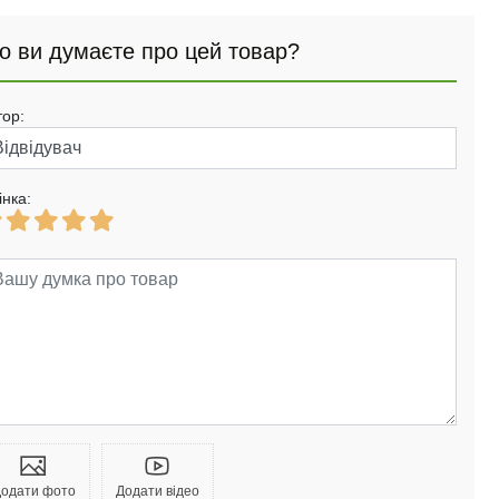
о ви думаєте про цей товар?
тор:
інка:
одати фото
Додати відео