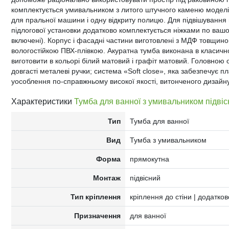
комплектується умивальником з литого штучного каменю моделі A
для пральної машини і одну відкриту полицю. Для підвішування
підлогової установки додатково комплектується ніжками по вашо
включені). Корпус і фасадні частини виготовлені з МДФ товщин
вологостійкою ПВХ-плівкою. Акуратна тумба виконана в класично
виготовити в кольорі білий матовий і графіт матовий. Головною о
довгасті металеві ручки; система «Soft close», яка забезпечує пл
уособлення по-справжньому високої якості, витонченого дизайну
Характеристики
Тумба для ванної з умивальником підвіс
Тип
Тумба для ванної
Вид
Тумба з умивальником
Форма
прямокутна
Монтаж
підвісний
Тип кріплення
кріплення до стіни | додатко
Призначення
для ванної