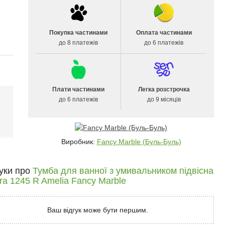
Покупка частинами
Оплата частинами
до 8 платежів
до 6 платежів
Плати частинами
Легка розстрочка
до 6 платежів
до 9 місяців
і
Виробник:
Fancy Marble (Буль-Буль)
гуки про
Тумба для ванної з умивальником підвісна
ra 1245 R Amelia Fancy Marble
Ваш відгук може бути першим.