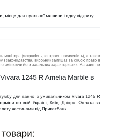
и, місце для пральної машини і одну відкриту
нь монітора (яскравість, контраст, насиченість), а також
нку і законодавства, виробник залишає за собою право в
не змінюючи його загальних характеристик. Магазин не
Vivara 1245 R Amelia Marble в
 тумбу для ванної з умивальником Vivara 1245 R
рміни по всій Україні, Київ, Дніпро. Оплата за
 оплату частинами від ПриватБанк.
 товари: