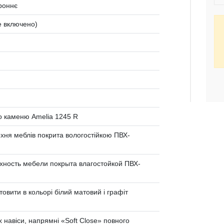
роннє
не включено)
о каменю Amelia 1245 R
ня меблів покрита вологостійкою ПВХ-
ность мебели покрыта влагостойкой ПВХ-
товити в кольорі білий матовий і графіт
 навіси, напрямні «Soft Сlose» повного