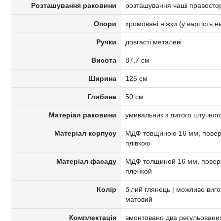
Розташування раковини
розташування чаші правосто
Опори
хромовані ніжки (у вартість 
Ручки
довгасті металеві
Висота
87,7 см
Ширина
125 см
Глибина
50 см
Матеріал раковини
умивальник з литого штучног
Матеріал корпусу
МДФ товщиною 16 мм, поверх
плівкою
Матеріал фасаду
МДФ толщиной 16 мм, поверх
пленкой
Колір
білий глянець | можливо виго
матовий
Комплектація
вмонтовано два регульованих