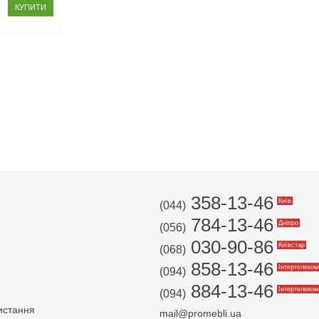
КУПИТИ
358-13-46
Київ
(044)
784-13-46
Дніпро
(056)
030-90-86
Київстар
(068)
858-13-46
Інтертелеком
(094)
884-13-46
Інтертелеком
(094)
истання
mail@promebli.ua