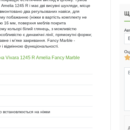
melia 1245 R і має дві висувні шухляди, місце
 вмонтовано два регульованих навіси, для
Щ
му побажанню (ніжки в вартість комплекту не
ою 16 мм, поверхня меблів покрита
му кольорі білий глянець, з можливістю
Ав
собливістю є динамічні лінії, прямокутні форми;
авне і м'яке закривання. Fancy Marble -
 і відмінною функціональності.
Оц
на Vivara 1245 R Amelia Fancy Marble
во встановлюється на ніжки
Д