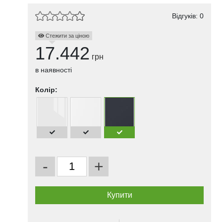
Відгуків: 0
Стежити за ціною
17.442
грн
в наявності
Колір:
-
+