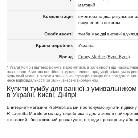
матовий
Комплектація
вмонтовано два регульованих
висунення з дотягом
Особливості
тумба має дві висувні шухля
Країна виробник
Україна
Бренд
Fancy Marble (Буль-Буль)
* Увага! Колір і відтінок можуть відрізнятися, в залежності від налаштува
освітлення. З метою постійного вдосконалення продукції, згідно умов ри
будь-який момент вносити зміни в конструкцію товару без повідомлення 
несе відповідальності за зміни, внесені виробником.
Купити тумбу для ванної з умивальником 
в Україні, Києві, Дніпрі
В інтернет-магазині ProMebli.ua ми пропонуємо купити підвісн
R Lauretta Marble зі складу виробника з доставкою в найкоротші 
готівковий і безготівковий розрахунок, в кредит, розстрочку або