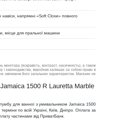
 навіси, напрямні «Soft Сlose» повного
ди, місце для пральної машини
нь монітора (яскравість, контраст, насиченість), а також
нку і законодавства, виробник залишає за собою право в
не змінюючи його загальних характеристик. Магазин не
Jamaica 1500 R Lauretta Marble
у тумбу для ванної з умивальником Jamaica 1500
терміни по всій Україні, Київ, Дніпро. Оплата за
 оплату частинами від ПриватБанк.