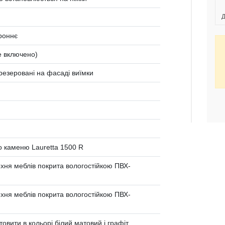
Д
роннє
не включено)
фрезеровані на фасаді виїмки
о каменю Lauretta 1500 R
ня меблів покрита вологостійкою ПВХ-
ня меблів покрита вологостійкою ПВХ-
товити в кольорі білий матовий і графіт