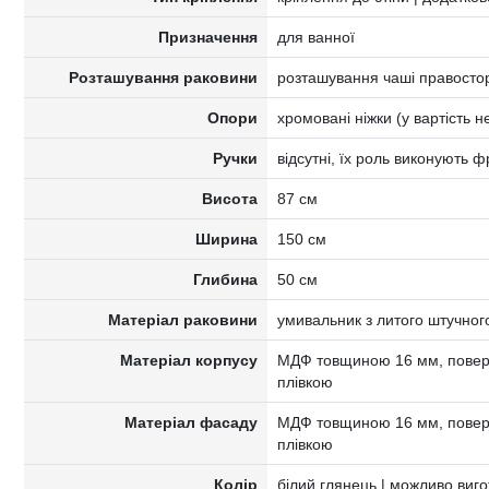
Призначення
для ванної
Розташування раковини
розташування чаші правосто
Опори
хромовані ніжки (у вартість 
Ручки
відсутні, їх роль виконують 
Висота
87 см
Ширина
150 см
Глибина
50 см
Матеріал раковини
умивальник з литого штучног
Матеріал корпусу
МДФ товщиною 16 мм, поверх
плівкою
Матеріал фасаду
МДФ товщиною 16 мм, поверх
плівкою
Колір
білий глянець | можливо виго