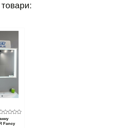
 товари:
анну
 R Fancy