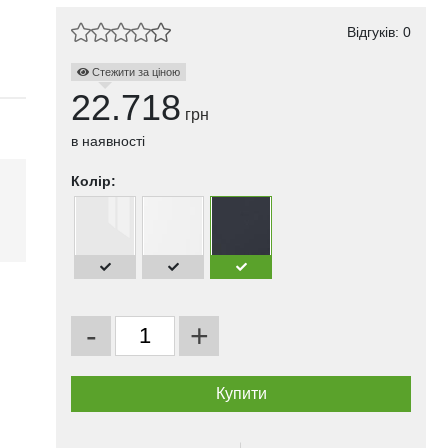
Відгуків: 0
Стежити за ціною
22.718
грн
в наявності
Колір:
і
-
+