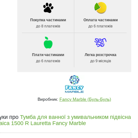
Покупка частинами
Оплата частинами
до 8 платежів
до 6 платежів
Плати частинами
Легка розстрочка
до 6 платежів
до 9 місяців
Виробник:
Fancy Marble (Буль-Буль)
гуки про
Тумба для ванної з умивальником підвісна
ica 1500 R Lauretta Fancy Marble