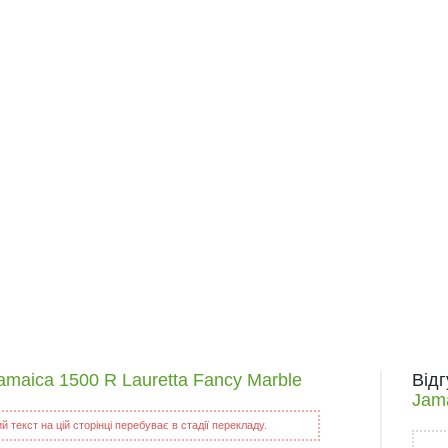
amaica 1500 R Lauretta Fancy Marble
Від
Jama
 текст на цій сторінці перебуває в стадії перекладу.