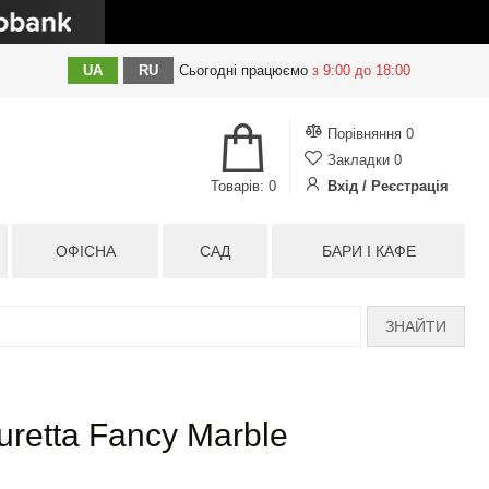
UA
RU
Сьогодні
працюємо
з 9:00 до 18:00
Порівняння
0
Закладки
0
Товарів: 0
Вхід / Реєстрація
ОФІСНА
САД
БАРИ І КАФЕ
ЗНАЙТИ
retta Fancy Marble