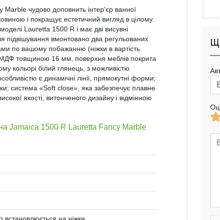
 Marble чудово доповнить інтер'єр ванної
ковиною і покращує естетичний вигляд в цілому.
делі Lauretta 1500 R і має дві висувні
ля підвішування вмонтовано два регульованих
Щ
ками по вашому побажанню (ніжки в вартість
 з МДФ товщиною 16 мм, поверхня меблів покрита
му кольорі білий глянець, з можливістю
Ав
собливістю є динамічні лінії, прямокутні форми;
ки; система «Soft close», яка забезпечує плавне
исокої якості, витонченого дизайну і відмінною
Оц
на Jamaica 1500 R Lauretta Fancy Marble
во встановлюється на ніжки