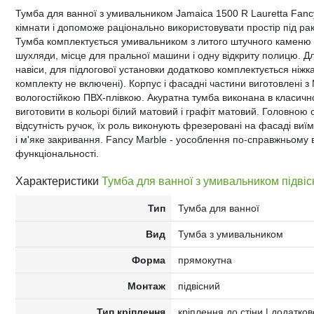
Тумба для ванної з умивальником Jamaica 1500 R Lauretta Fancy
кімнати і допоможе раціонально використовувати простір під ра
Тумба комплектується умивальником з литого штучного каменю мо
шухляди, місце для пральної машини і одну відкриту полицю. Д
навіси, для підлогової установки додатково комплектується ніж
комплекту не включені). Корпус і фасадні частини виготовлені
вологостійкою ПВХ-плівкою. Акуратна тумба виконана в класично
виготовити в кольорі білий матовий і графіт матовий. Головною о
відсутність ручок, їх роль виконують фрезеровані на фасаді виїм
і м'яке закривання. Fancy Marble - уособлення по-справжньому в
функціональності.
Характеристики
Тумба для ванної з умивальником підвіс
Тип
Тумба для ванної
Вид
Тумба з умивальником
Форма
прямокутна
Монтаж
підвісний
Тип кріплення
кріплення до стіни | додатко