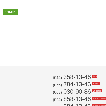
КУПИТИ
358-13-46
Київ
(044)
784-13-46
Дніпро
(056)
030-90-86
Київстар
(068)
858-13-46
Інтертелеком
(094)
Інтертелеком