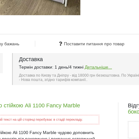
ку бажань
Поставити питання про товар
Доставка
Термін доставки: 1 день/4 тижні
Детальніше...
Доставка по Києву та Дніпру - від 18000 грн безкоштовна. По Україн
- Нова пошта, згідно тарифів компанії..
 стійкою Ali 1100 Fancy Marble
Від
боко
 текст на цій сторінці перебуває в стадії перекладу.
ійкою Ali 1100 Fancy Marble чудово доповнить
и простір під раковиною і покращує естетичний