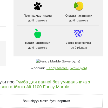
Покупка частинами
Оплата частинами
до 8 платежів
до 6 платежів
Плати частинами
Легка розстрочка
до 6 платежів
до 9 місяців
і
Виробник:
Fancy Marble (Буль-Буль)
гуки про
Тумба для ванної без умивальника з
вою стійкою Ali 1100 Fancy Marble
Ваш відгук може бути першим.