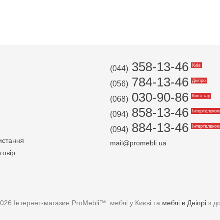
358-13-46
Київ
(044)
784-13-46
Дніпро
(056)
030-90-86
Київстар
(068)
858-13-46
Інтертелеком
(094)
884-13-46
Інтертелеком
(094)
истання
mail@promebli.ua
говір
026 Інтернет-магазин ProMebli™: меблі у Києві та
меблі в Дніпрі
з д