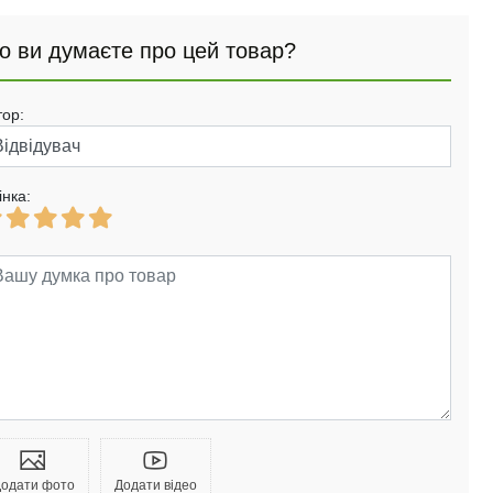
о ви думаєте про цей товар?
тор:
інка:
одати фото
Додати відео