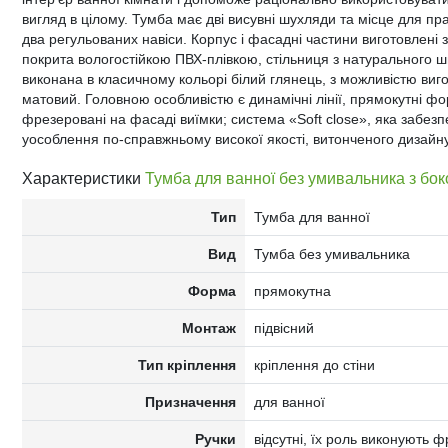
вигляд в цілому. Тумба має дві висувні шухляди та місце для п
два регульованих навіси. Корпус і фасадні частини виготовлен
покрита вологостійкою ПВХ-плівкою, стільниця з натурального ш
виконана в класичному кольорі білий глянець, з можливістю виго
матовий. Головною особливістю є динамічні лінії, прямокутні фор
фрезеровані на фасаді виїмки; система «Soft close», яка забезп
уособлення по-справжньому високої якості, витонченого дизайну
Характеристики
Тумба для ванної без умивальника з бок
Тип
Тумба для ванної
Вид
Тумба без умивальника
Форма
прямокутна
Монтаж
підвісний
Тип кріплення
кріплення до стіни
Призначення
для ванної
Ручки
відсутні, їх роль виконують 