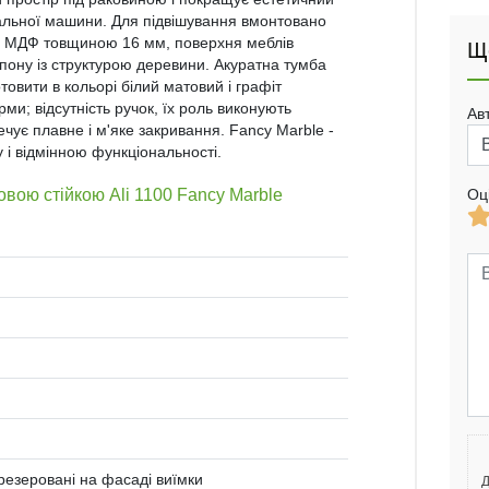
ральної машини. Для підвішування вмонтовано
і з МДФ товщиною 16 мм, поверхня меблів
Щ
пону із структурою деревини. Акуратна тумба
товити в кольорі білий матовий і графіт
ми; відсутність ручок, їх роль виконують
Ав
ечує плавне і м'яке закривання. Fancy Marble -
 і відмінною функціональності.
овою стійкою Ali 1100 Fancy Marble
Оц
фрезеровані на фасаді виїмки
Д