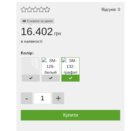
Відгуків: 0
Стежити за ціною
16.402
грн
в наявності
Колір:
-
+