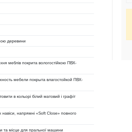
урою деревини
ня меблів покрита вологостійкою ПВХ-
ность мебели покрыта влагостойкой ПВХ-
товити в кольорі білий матовий і графіт
 навіси, напрямні «Soft Сlose» повного
ди та місце для пральної машини