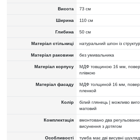
Висота
73 см
Ширина
110 см
Глибина
50 см
Матеріал стільниці
натуральний шпон із структ
Матеріал раковини
без умивальника
Матеріал корпусу
МДФ товщиною 16 мм, поверх
плівкою
Матеріал фасаду
МДФ толщиной 16 мм, поверх
пленкой
Колір
білий глянець | можливо виго
матовий
Комплектація
вмонтовано два регульованих
висунення з дотягом
Особливості
тумба має дві висувні шухля