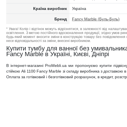
Країна виробник
Україна
Бренд
Fancy Marble (Буль-Буль)
* Увага! Колір і відтінок можуть відрізнятися, в залежності від налаштува
освітлення. З метою постійного вдосконалення продукції, згідно умов ри
будь-який момент вносити зміни в конструкцію товару без повідомлення 
несе відповідальності за зміни, внесені виробником.
Купити тумбу для ванної без умивальника
Fancy Marble в Україні, Києві, Дніпрі
В інтернет-магазині ProMebli.ua ми пропонуємо купити підвіс
стійкою Ali 1100 Fancy Marble зі складу виробника з доставкою в 
Оплата за готівковий і безготівковий розрахунок, в кредит, розс