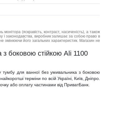
нь монітора (яскравість, контраст, насиченість), а також
нку і законодавства, виробник залишає за собою право в
не змінюючи його загальних характеристик. Магазин не
 з боковою стійкою Ali 1100
ну тумбу для ванної без умивальника з боковою
найкоротші терміни по всій Україні, Київ, Дніпро.
трочку або оплату частинами від ПриватБанк.