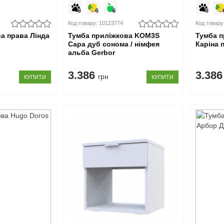
Код товару: 10123774
Код товару
а права Лінда
Тумба приліжкова KOM3S
Тумба 
Сара дуб сонома / нiмфея
Каріна 
альба Gerbor
3.386
3.38
грн
КУПИТИ
КУПИТИ