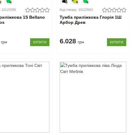
: 10123395
Код товару: 10123563
риліжкова 1S Bellano
Тумба приліжкова Глорія 1Ш
os
Арбор Древ
9
6.028
грн
грн
КУПИТИ
КУПИТИ