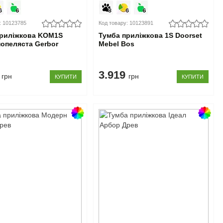
: 10123785
Код товару: 10123891
приліжкова KOM1S
Тумба приліжкова 1S Doorset
попеляста Gerbor
Mebel Bos
6
3.919
грн
грн
КУПИТИ
КУПИТИ