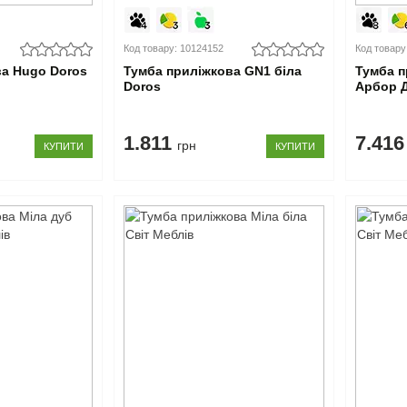
Код товару: 10124152
Код товару
ва Hugo Doros
Тумба приліжкова GN1 біла
Тумба 
Doros
Арбор 
1.811
7.41
грн
КУПИТИ
КУПИТИ