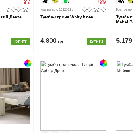
Код товару: 10123221
Код товару
овий Данте
Тумба-скриня Whity Клен
Тумба п
Mebel B
4.800
5.17
грн
КУПИТИ
КУПИТИ