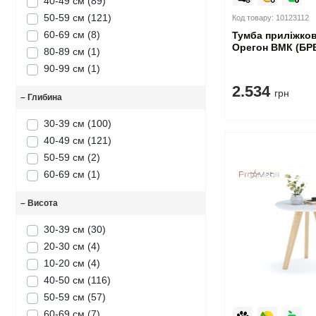
40-49 см
(89)
50-59 см
(121)
Код товару: 10123112
60-69 см
(8)
Тумба приліжко
Орегон ВМК (БР
80-89 см
(1)
90-99 см
(1)
2.534
грн
–
Глибина
30-39 см
(100)
40-49 см
(121)
50-59 см
(2)
60-69 см
(1)
–
Висота
30-39 см
(30)
20-30 см
(4)
10-20 см
(4)
40-50 см
(116)
50-59 см
(57)
60-69 см
(7)