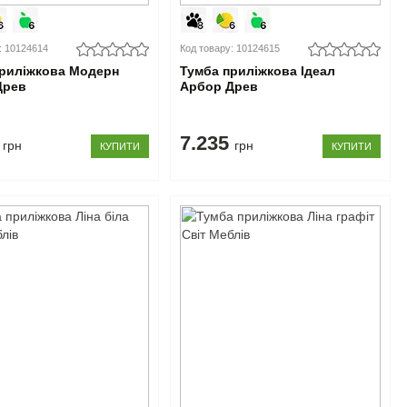
: 10124614
Код товару: 10124615
приліжкова Модерн
Тумба приліжкова Ідеал
Древ
Арбор Древ
6
7.235
грн
грн
КУПИТИ
КУПИТИ