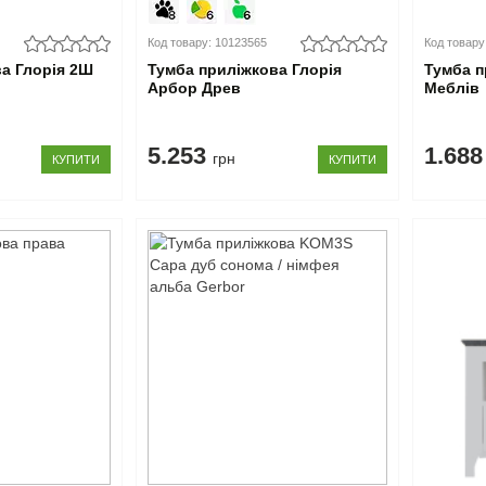
Код товару: 10123565
Код товару
а Глорія 2Ш
Тумба приліжкова Глорія
Тумба п
Арбор Древ
Меблів
5.253
1.68
грн
КУПИТИ
КУПИТИ