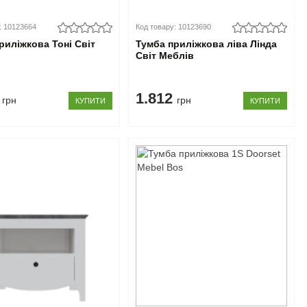
: 10123664
Код товару: 10123690
риліжкова Тоні Світ
Тумба приліжкова ліва Лінда
Світ Меблів
8
1.812
грн
грн
КУПИТИ
КУПИТИ