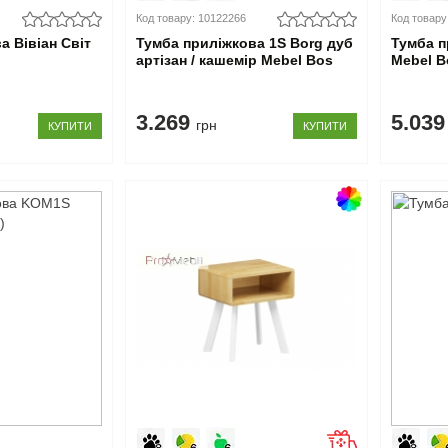
Код товару: 10122266
Код товару
а Вівіан Світ
Тумба приліжкова 1S Borg дуб
Тумба п
артізан / кашемір Mebel Bos
Mebel B
3.269
5.03
грн
КУПИТИ
КУПИТИ