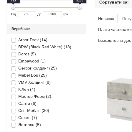
735
8269
Сортувати за:
Дитячі крісла та стільці
Високоглянцеві тумби для ванної кімнати
Душові піддони
Тумби офісні під техніку
Від
До
грн
Новинка
Поку
Дитячі стільчики
Тумби для ванної під дерево
Унітази
–
Виробники
Плати частинами
Дитячі матраци
Класичні тумби у ванну
Аксесуари для ванної та туалету
Arbor Drev (14)
Безкоштовна дос
Душові гарнітури
BRW (Black Red White) (18)
Doros (5)
Embawood (1)
Gerbor холдинг (25)
Mebel Bos (25)
VMV Холдинг (8)
К’Лен (4)
Мастер Форм (2)
Санти (6)
Світ Меблів (30)
Сокме (7)
Эстелла (5)