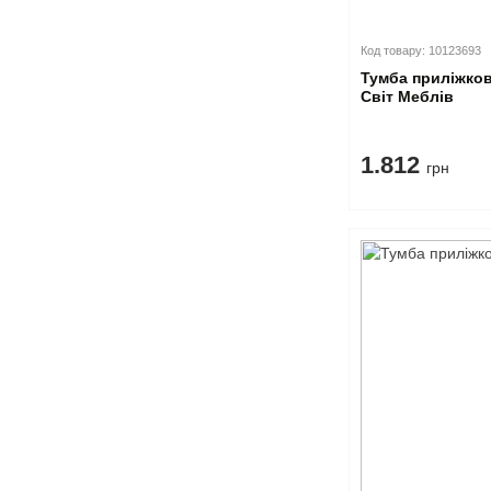
Код товару: 10123693
Тумба приліжков
Світ Меблів
1.812
грн