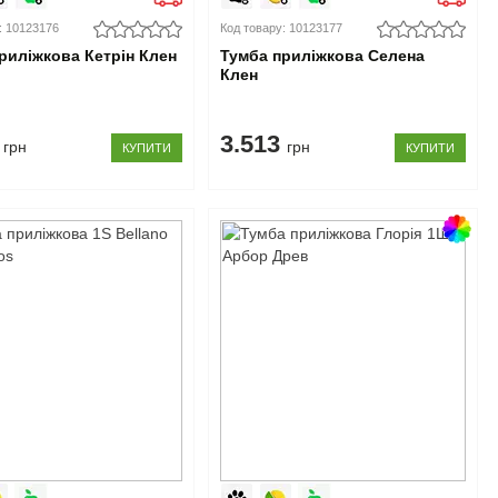
: 10123176
Код товару: 10123177
риліжкова Кетрін Клен
Тумба приліжкова Селена
Клен
3
3.513
грн
грн
КУПИТИ
КУПИТИ