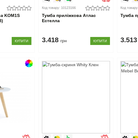
Код товару: 10123166
Код товару
ва KOM1S
Тумба приліжкова Атлас
Тумба п
В)
Естелла
3.418
3.51
грн
КУПИТИ
КУПИТИ