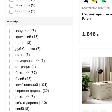
70-79 см
(5)
Код товару: 10123178
80-89 см
(1)
Столик приліжк
Клен
–
Колір
капучино
(3)
1.846
грн
кремовий
(18)
графіт
(3)
дуб Сонома
(7)
латте
(1)
помаранчевий
(1)
антрацит
(4)
бежевий
(37)
білий
(95)
комбінований
(104)
червоне дерево
(32)
рожевий
(8)
світле дерево
(110)
синій
(8)