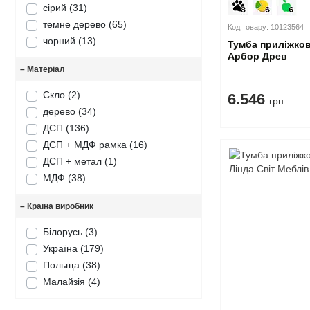
сірий
(31)
темне дерево
(65)
Код товару: 10123564
чорний
(13)
Тумба приліжков
Арбор Древ
–
Матеріал
Скло
(2)
6.546
грн
дерево
(34)
ДСП
(136)
ДСП + МДФ рамка
(16)
ДСП + метал
(1)
МДФ
(38)
–
Країна виробник
Білорусь
(3)
Україна
(179)
Польща
(38)
Малайзія
(4)