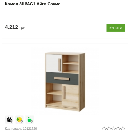
Комод 3Ш/AG1 Айго Сокме
4.212
грн
КУПИТИ
Код товару: 10121726