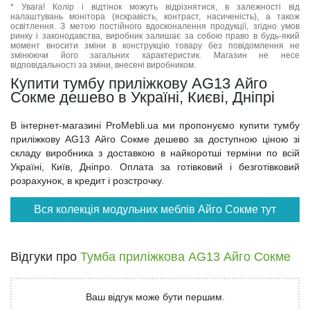
* Увага! Колір і відтінок можуть відрізнятися, в залежності від
налаштувань монітора (яскравість, контраст, насиченість), а також
освітлення. З метою постійного вдосконалення продукції, згідно умов
ринку і законодавства, виробник залишає за собою право в будь-який
момент вносити зміни в конструкцію товару без повідомлення не
змінюючи його загальних характеристик. Магазин не несе
відповідальності за зміни, внесені виробником.
Купити тумбу приліжкову AG13 Айго
Сокме дешево в Україні, Києві, Дніпрі
В інтернет-магазині ProMebli.ua ми пропонуємо купити тумбу
приліжкову AG13 Айго Сокме дешево за доступною ціною зі
складу виробника з доставкою в найкоротші терміни по всій
Україні, Київ, Дніпро. Оплата за готівковий і безготівковий
розрахунок, в кредит і розстрочку.
Вся колекція модульних меблів Айго Сокме тут
Відгуки про
Тумба приліжкова AG13 Айго Сокме
Ваш відгук може бути першим.