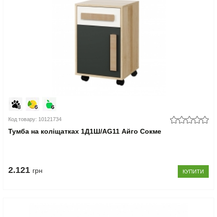
Код товару: 10121734
Тумба на коліщатках 1Д1Ш/AG11 Айго Сокме
2.121
грн
КУПИТИ