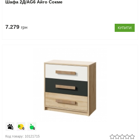
Шафа 2Д/AG6 Айго Сокме
7.279
грн
КУПИТИ
Код товару: 10121715