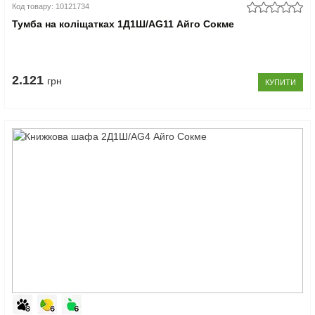
Код товару: 10121734
Тумба на коліщатках 1Д1Ш/AG11 Айго Сокме
2.121
грн
КУПИТИ