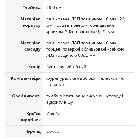
Глибина
39,6 см
Матеріал
ламіноване ДСП товщиною 16 мм і 22
корпусу
мм, торцеві поверхні облицьовані
крайкою ABS товщиною 0,5/1 мм
Матеріал
ламіноване ДСП товщиною 16 мм,
фасаду
торцеві поверхні облицьовані крайкою
ABS товщиною 0,5/1 мм
Колір
бук пісочний / білий
Комплектація
фурнітура, схема збірки | телескопічні
напрямні
Особливості
тумба містить одну висувну шухляду і
відкриту нішу
Країна
Україна
виробник
Бренд
Сокме