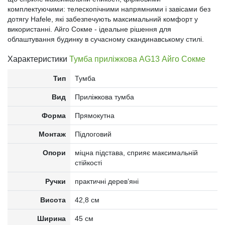
комплектуючими: телескопічними напрямними і завісами без
дотягу Hafele, які забезпечують максимальний комфорт у
використанні. Айго Сокме - ідеальне рішення для
облаштування будинку в сучасному скандинавському стилі.
Характеристики
Тумба приліжкова AG13 Айго Сокме
Тип
Тумба
Вид
Приліжкова тумба
Форма
Прямокутна
Монтаж
Підлоговий
Опори
міцна підстава, сприяє максимальній
стійкості
Ручки
практичні дерев’яні
Висота
42,8 см
Ширина
45 см