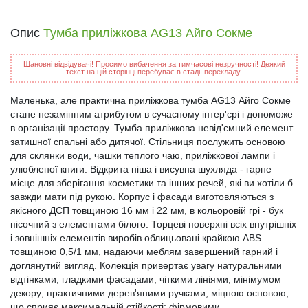
Опис
Тумба приліжкова AG13 Айго Сокме
Шановні відвідувачі! Просимо вибачення за тимчасові незручності! Деякий
текст на цій сторінці перебуває в стадії перекладу.
Маленька, але практична приліжкова тумба AG13 Айго Сокме
стане незамінним атрибутом в сучасному інтер'єрі і допоможе
в організації простору. Тумба приліжкова невід'ємний елемент
затишної спальні або дитячої. Стільниця послужить основою
для склянки води, чашки теплого чаю, приліжкової лампи і
улюбленої книги. Відкрита ніша і висувна шухляда - гарне
місце для зберігання косметики та інших речей, які ви хотіли б
завжди мати під рукою. Корпус і фасади виготовляються з
якісного ДСП товщиною 16 мм і 22 мм, в кольоровій грі - бук
пісочний з елементами білого. Торцеві поверхні всіх внутрішніх
і зовнішніх елементів виробів облицьовані крайкою ABS
товщиною 0,5/1 мм, надаючи меблям завершений гарний і
доглянутий вигляд. Колекція привертає увагу натуральними
відтінками; гладкими фасадами; чіткими лініями; мінімумом
декору; практичними дерев'яними ручками; міцною основою,
що сприяє максимальній стійкості; фірмовими