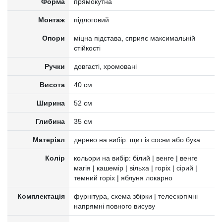
Форма
прямокутна
Монтаж
підлоговий
Опори
міцна підстава, сприяє максимальній
стійкості
Ручки
довгасті, хромовані
Висота
40 см
Ширина
52 см
Глибина
35 см
Матеріал
дерево на вибір: щит із сосни або бука
Колір
кольори на вибір: білий | венге | венге
магія | кашемір | вільха | горіх | сірий |
темний горіх | яблуня локарно
Комплектація
фурнітура, схема збірки | телескопічні
напрямні повного висуву