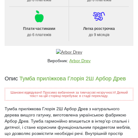
Плати частинами
Легка розстрочка
до 6 платежів
до 9 місяців
Виробник:
Arbor Drev
Опис
Тумба приліжкова Глорія 2Ш Арбор Древ
Шановні відвідувачі! Просимо вибачення за тимчасові незручності! Деякий
текст на цій сторінці перебуває в стадії перекладу.
Тумба приліжкова Глорія 2Ш Арбор Древ з натурального
дерева вищого гатунку, виготовлена українською фабрикою
Арбор Древ. Тумба гармонійно впишеться в інтер'єр спальні і
дитячої, і стане корисним функціональним предметом меблів,
що дозволяє розмістити необхідні речі. Внутрішній простір