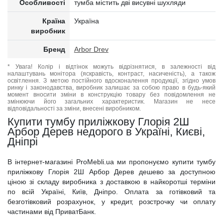
Особливості
тумба містить дві висувні шухляди
Країна
Україна
виробник
Бренд
Arbor Drev
* Увага! Колір і відтінок можуть відрізнятися, в залежності від
налаштувань монітора (яскравість, контраст, насиченість), а також
освітлення. З метою постійного вдосконалення продукції, згідно умов
ринку і законодавства, виробник залишає за собою право в будь-який
момент вносити зміни в конструкцію товару без повідомлення не
змінюючи його загальних характеристик. Магазин не несе
відповідальності за зміни, внесені виробником.
Купити тумбу приліжкову Глорія 2Ш
Арбор Дерев недорого в Україні, Києві,
Дніпрі
В інтернет-магазині ProMebli.ua ми пропонуємо купити тумбу
приліжкову Глорія 2Ш Арбор Дерев дешево за доступною
ціною зі складу виробника з доставкою в найкоротші терміни
по всій Україні, Київ, Дніпро. Оплата за готівковий та
безготівковий розрахунок, у кредит, розстрочку чи оплату
частинами від ПриватБанк.