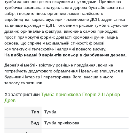
тумби заповнено двома висувними шухлядами. Приліжкова
тумбочка виконана з натурального дерева бука або сосни на
вибір, і покрито гіпоалергенним лаком італійського
виробництва, каркас шухляди - ламіноване ДСП, задня стінка
та днище шухляди – ДВП. Головними рисами тумби є сучасний
дизайн; оригінальна фактура, виконана самою природою;
прості прямокутні форми; довгасті хромовані ручки; міцна
основа, що сприяє максимальній стійкості; фірмові
комплектуючі телескопічні напрямні повного висуву.
На вибір надані 9 варіантів кольорів фарбування дерева.
Дерев'яні меблі - воістину розкішне придбання, вони не
потребують додаткового обрамлення і ідеально впишуться в
будь-який інтер'єр і перетворивши його, внесши в нього
теплоту та затишок.
Характеристики
Тумба приліжкова Глорія 2Ш Арбор
Древ
Тип
Тумба
Вид
Тумба приліжкова