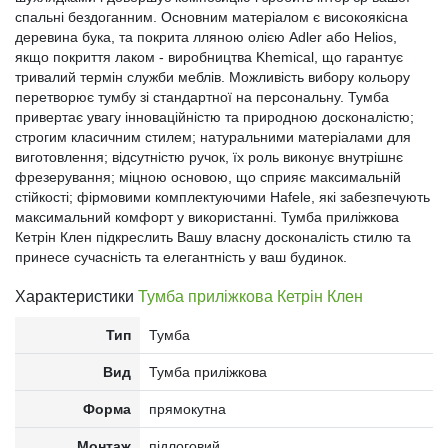
спальні бездоганним. Основним матеріалом є високоякісна
деревина бука, та покрита лляною олією Adler або Helios,
якщо покриття лаком - виробництва Khemical, що гарантує
тривалий термін служби меблів. Можливість вибору кольору
перетворює тумбу зі стандартної на персональну. Тумба
привертає увагу інноваційністю та природною досконалістю;
строгим класичним стилем; натуральними матеріалами для
виготовлення; відсутністю ручок, їх роль виконує внутрішнє
фрезерування; міцною основою, що сприяє максимальній
стійкості; фірмовими комплектуючими Hafele, які забезпечують
максимальний комфорт у використанні. Тумба приліжкова
Кетрін Клен підкреслить Вашу власну досконалість стилю та
принесе сучасність та елегантність у ваш будинок.
Характеристики
Тумба приліжкова Кетрін Клен
Тип
Тумба
Вид
Тумба приліжкова
Форма
прямокутна
Монтаж
підлоговий