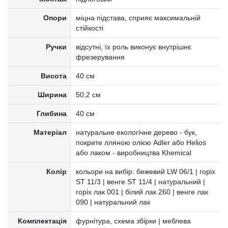
Опори
міцна підстава, сприяє максимальній
стійкості
Ручки
відсутні, їх роль виконує внутрішнє
фрезерування
Висота
40 см
Ширина
50,2 см
Глибина
40 см
Матеріал
натуральне екологічне дерево - бук,
покрите лляною олією Adler або Helios
або лаком - виробництва Khemical
Колір
кольори на вибір: бежевий LW 06/1 | горіх
ST 11/3 | венге ST 11/4 | натуральний |
горіх лак 001 | білий лак 260 | венге лак
090 | натуральний лак
Комплектація
фурнітура, схема збірки | меблева