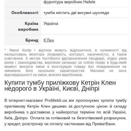
фурнітура виробник Hafele
Особливості
тумба містить дві висувні шухляди
Країна
Україна
виробник
Бренд
К’Лен
* Увага! Колір і відтінок можуть відрізнятися, в залежності від
налаштувань монітора (яскравість, контраст, насиченість), а також
освітлення. З метою постійного вдосконалення продукції, згідно умов
ринку і законодавства, виробник залишає за собою право в будь-який
момент вносити зміни в конструкцію товару без повідомлення не
змінюючи його загальних характеристик. Магазин не несе
відповідальності за зміни, внесені виробником.
Купити тумбу приліжкову Кетрін Клен
недорого в Україні, Києві, Дніпрі
В інтернет-магазині ProMebli.ua ми пропонуємо купити тумбу
приліжкову Кетрін Клен дешево за доступною ціною зі складу
виробника з доставкою у найкоротші терміни по всій Україні,
Київ, Дніпро. Оплата за готівковий та безготівковий розрахунок,
у кредит, розстрочку чи оплату частинами від ПриватБанк.