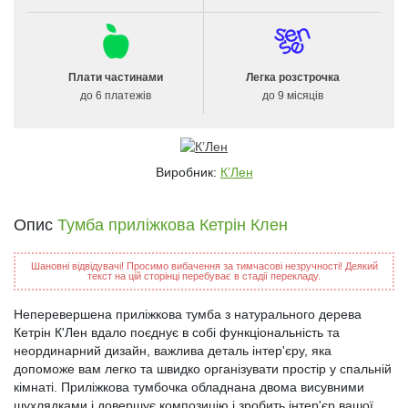
Плати частинами
Легка розстрочка
до 6 платежів
до 9 місяців
Виробник:
К’Лен
Опис
Тумба приліжкова Кетрін Клен
Шановні відвідувачі! Просимо вибачення за тимчасові незручності! Деякий
текст на цій сторінці перебуває в стадії перекладу.
Неперевершена приліжкова тумба з натурального дерева
Кетрін К'Лен вдало поєднує в собі функціональність та
неординарний дизайн, важлива деталь інтер'єру, яка
допоможе вам легко та швидко організувати простір у спальній
кімнаті. Приліжкова тумбочка обладнана двома висувними
шухлядками і довершує композицію і зробить інтер'єр вашої