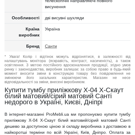
телескопічні направляючі повного
висунення
Особливості
дві висувні шухляди
Країна
Україна
виробник
Бренд
Санти
* Увага! Колір і відтінок можуть відрізнятися, в залежності від
налаштувань монітора (яскравість, контраст, насиченість), а також
освітлення. З метою постійного вдосконалення продукції, згідно умов
ринку і законодавства, виробник залишає за собою право в будь-який
момент вносити зміни в конструкцію товару без повідомлення не
змінюючи його загальних характеристик. Магазин не несе
відповідальності за зміни, внесені виробником.
Купити тумбу приліжкову Х-04 X-Скаут
білий матовий/сірий матовий Санті
недорого в Україні, Києві, Дніпрі
В інтернет-магазині ProMebli.ua ми пропонуємо купити тумбу
приліжкову Х-04 X-Скаут білий матовий/сірий матовий Санті
дешево за доступною ціною зі складу виробника з доставкою в
найкоротші терміни по всій Україні, Київ, Дніпро. Оплата за