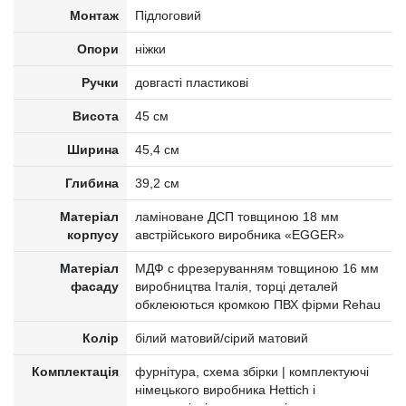
Монтаж
Підлоговий
Опори
ніжки
Ручки
довгасті пластикові
Висота
45 см
Ширина
45,4 см
Глибина
39,2 см
Матеріал
ламіноване ДСП товщиною 18 мм
корпусу
австрійського виробника «EGGER»
Матеріал
МДФ c фрезеруванням товщиною 16 мм
фасаду
виробництва Італія, торці деталей
обклеюються кромкою ПВХ фірми Rehau
Колір
білий матовий/сірий матовий
Комплектація
фурнітура, схема збірки | комплектуючі
німецького виробника Hettich і