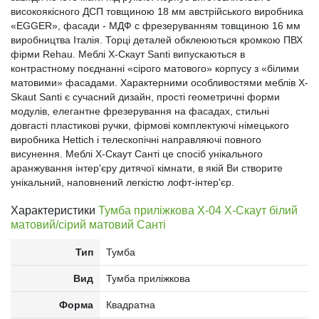
високоякісного ДСП товщиною 18 мм австрійського виробника
«EGGER», фасади - МДФ c фрезеруванням товщиною 16 мм
виробництва Італія. Торці деталей обклеюються кромкою ПВХ
фірми Rehau. Меблі X-Скаут Santi випускаються в
контрастному поєднанні «сірого матового» корпусу з «білими
матовими» фасадами. Характерними особливостями меблів X-
Skaut Santi є сучасний дизайн, прості геометричні форми
модулів, елегантне фрезерування на фасадах, стильні
довгасті пластикові ручки, фірмові комплектуючі німецького
виробника Hettich і телескопічні направляючі повного
висунення. Меблі X-Скаут Санті це спосіб унікального
аранжування інтер'єру дитячої кімнати, в якій Ви створите
унікальний, наповнений легкістю лофт-інтер'єр.
Характеристики
Тумба приліжкова Х-04 X-Скаут білий
матовий/сірий матовий Санті
Тип
Тумба
Вид
Тумба приліжкова
Форма
Квадратна