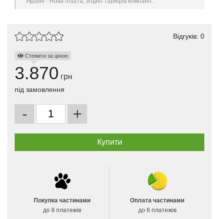
Україні - Нова пошта, згідно тарифів компанії..
Відгуків: 0
Стежити за ціною
3.870
грн
під замовлення
-
+
Покупка частинами
Оплата частинами
до 8 платежів
до 6 платежів