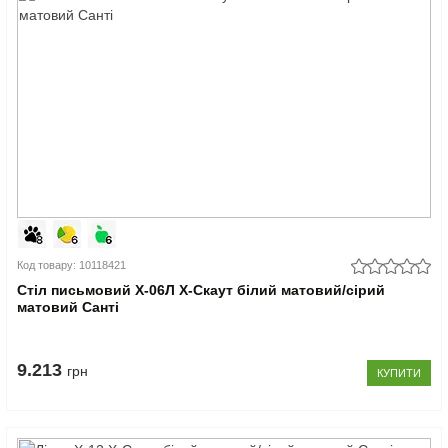
Код товару: 10118421
Стіл письмовий Х-06Л X-Скаут білий матовий/сірий
матовий Санті
9.213
грн
КУПИТИ