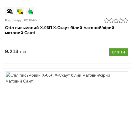
Код товару: 10118422
Стіл письмовий Х-06П X-Скаут білий матовий/сірий
матовий Санті
9.213
грн
КУПИТИ