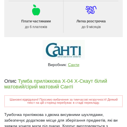
Плати частинами
Легка розстрочка
до 6 платежів
до 9 місяців
Виробник:
Санти
Опис
Тумба приліжкова Х-04 X-Скаут білий
матовий/сірий матовий Санті
Шановні відвідувачі! Просимо вибачення за тимчасові незручності! Деякий
текст на цій сторінці перебуває в стадії перекладу.
Тумбочка приліжкова з двома висувними шухлядами,
забезпечує додаткове місце для зберігання предметів, які ви
завжди хочете мати під рукою. Корпус виготовляється з