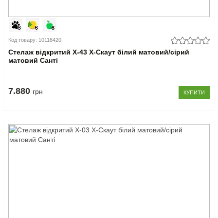
Код товару: 10118420
Стелаж відкритий Х-43 X-Скаут білий матовий/сірий
матовий Санті
7.880
грн
КУПИТИ