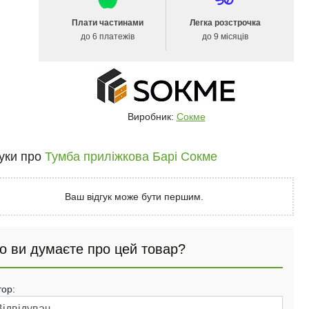
Плати частинами
Легка розстрочка
до 6 платежів
до 9 місяців
Виробник:
Сокме
гуки про
Тумба приліжкова Барі Сокме
Ваш відгук може бути першим.
о ви думаєте про цей товар?
тор: