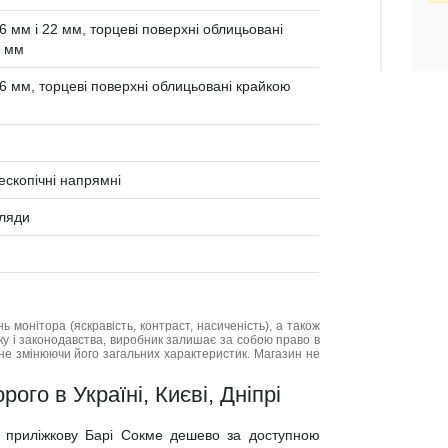
мм і 22 мм, торцеві поверхні облицьовані
1 мм
 мм, торцеві поверхні облицьовані крайкою
лескопічні напрямні
хляди
нь монітора (яскравість, контраст, насиченість), а також
нку і законодавства, виробник залишає за собою право в
не змінюючи його загальних характеристик. Магазин не
ого в Україні, Києві, Дніпрі
у приліжкову Барі Сокме дешево за доступною