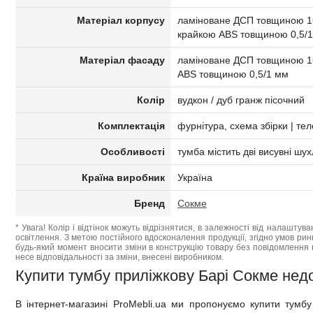
Матеріал корпусу
ламіноване ДСП товщиною 16 
крайкою ABS товщиною 0,5/
Матеріал фасаду
ламіноване ДСП товщиною 16
ABS товщиною 0,5/1 мм
Колір
вудкон / дуб гранж пісочний
Комплектація
фурнітура, схема збірки | те
Особливості
тумба містить дві висувні шу
Країна виробник
Україна
Бренд
Сокме
* Увага! Колір і відтінок можуть відрізнятися, в залежності від налаштува
освітлення. З метою постійного вдосконалення продукції, згідно умов ри
будь-який момент вносити зміни в конструкцію товару без повідомлення 
несе відповідальності за зміни, внесені виробником.
Купити тумбу приліжкову Барі Сокме недор
В інтернет-магазині ProMebli.ua ми пропонуємо купити тумб