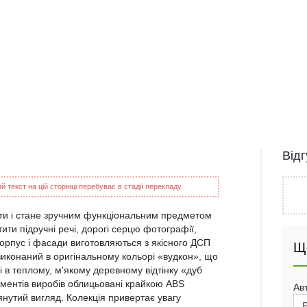
Від
 текст на цій сторінці перебуває в стадії перекладу.
ати і стане зручним функціональним предметом
тити підручні речі, дорогі серцю фотографії,
Корпус і фасади виготовляються з якісного ДСП
Щ
виконаний в оригінальному кольорі «вудкон», що
ні в теплому, м'якому деревному відтінку «дуб
лементів виробів облицьовані крайкою ABS
Ав
нутий вигляд. Колекція привертає увагу