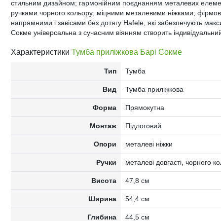
стильним дизайном; гармонійним поєднанням металевих елеме
ручками чорного кольору; міцними металевими ніжками; фірмо
напрямними і завісами без дотягу Hafele, які забезпечують мак
Сокме універсальна з сучасним віянням створить індивідуальний
Характеристики
Тумба приліжкова Барі Сокме
Тип
Тумба
Вид
Тумба приліжкова
Форма
Прямокутна
Монтаж
Підлоговий
Опори
металеві ніжки
Ручки
металеві довгасті, чорного к
Висота
47,8 см
Ширина
54,4 см
Глибина
44,5 см