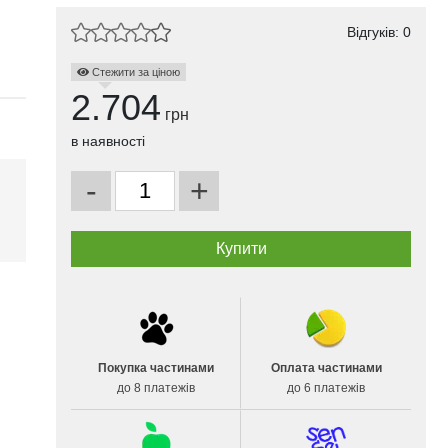
Відгуків: 0
Стежити за ціною
2.704
грн
в наявності
-
+
Покупка частинами
Оплата частинами
до 8 платежів
до 6 платежів