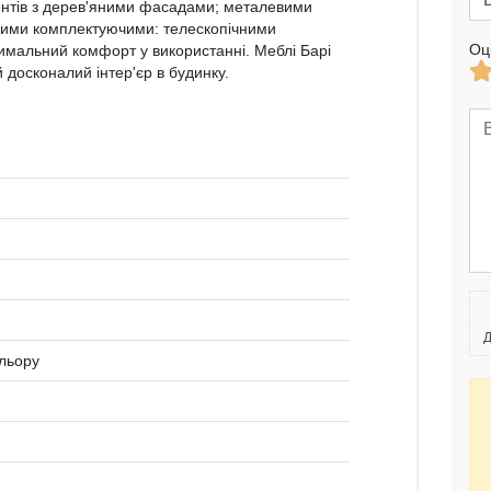
нтів з дерев'яними фасадами; металевими
вими комплектуючими: телескопічними
Оц
симальний комфорт у використанні. Меблі Барі
 досконалий інтер'єр в будинку.
Д
ольору