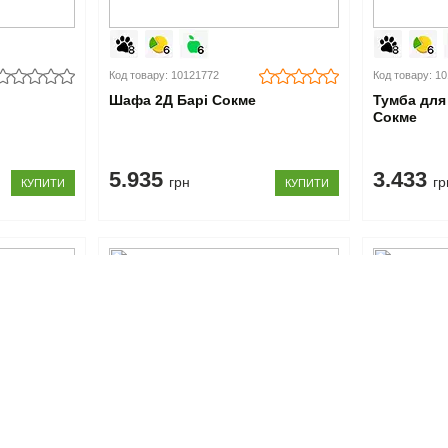
Код товару: 10121772
Код товару: 1
Шафа 2Д Барі Сокме
Тумба для
Сокме
5.935
3.433
грн
гр
КУПИТИ
КУПИТИ