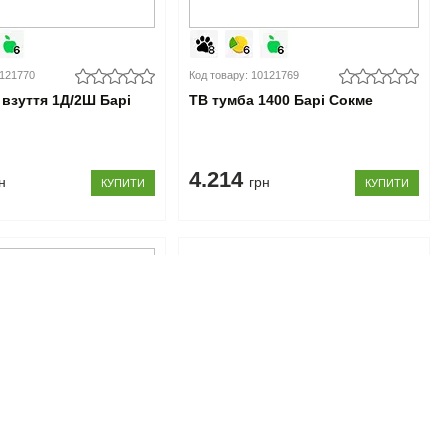
0121770
Код товару: 10121769
 взуття 1Д/2Ш Барі
ТВ тумба 1400 Барі Сокме
4.214
н
грн
КУПИТИ
КУПИТИ