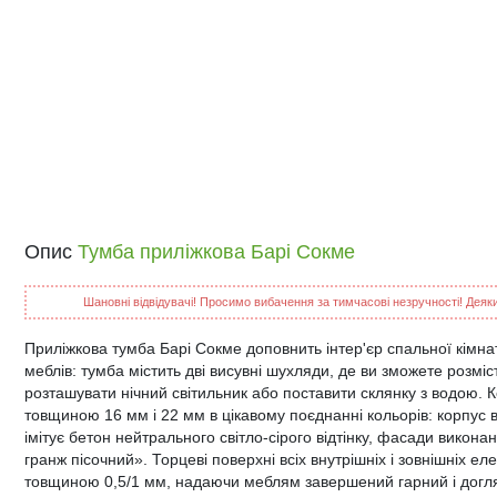
Опис
Тумба приліжкова Барі Сокме
Шановні відвідувачі! Просимо вибачення за тимчасові незручності! Деякий
Приліжкова тумба Барі Сокме доповнить інтер'єр спальної кімн
меблів: тумба містить дві висувні шухляди, де ви зможете розміс
розташувати нічний світильник або поставити склянку з водою. 
товщиною 16 мм і 22 мм в цікавому поєднанні кольорів: корпус 
імітує бетон нейтрального світло-сірого відтінку, фасади викона
гранж пісочний». Торцеві поверхні всіх внутрішніх і зовнішніх е
товщиною 0,5/1 мм, надаючи меблям завершений гарний і догля