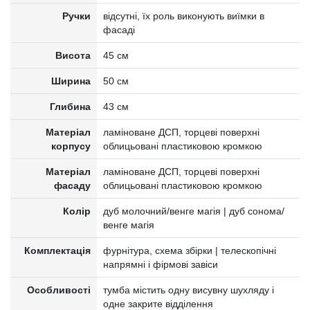
Ручки
відсутні, їх роль виконують виїмки в
фасаді
Висота
45 см
Ширина
50 см
Глибина
43 см
Матеріал
ламіноване ДСП, торцеві поверхні
корпусу
облицьовані пластиковою кромкою
Матеріал
ламіноване ДСП, торцеві поверхні
фасаду
облицьовані пластиковою кромкою
Колір
дуб молочний/венге магія | дуб сонома/
венге магія
Комплектація
фурнітура, схема збірки | телескопічні
напрямні і фірмові завіси
Особливості
тумба містить одну висувну шухляду і
одне закрите відділення