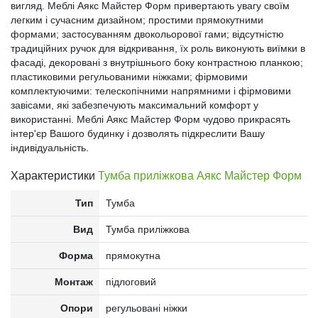
вигляд. Меблі Аякс Майстер Форм привертають увагу своїм
легким і сучасним дизайном; простими прямокутними
формами; застосуванням двокольорової гами; відсутністю
традиційних ручок для відкривання, їх роль виконують виїмки в
фасаді, декоровані з внутрішнього боку контрастною планкою;
пластиковими регульованими ніжками; фірмовими
комплектуючими: телескопічними напрямними і фірмовими
завісами, які забезпечують максимальний комфорт у
використанні. Меблі Аякс Майстер Форм чудово прикрасять
інтер'єр Вашого будинку і дозволять підкреслити Вашу
індивідуальність.
Характеристики
Тумба приліжкова Аякс Майстер Форм
Тип
Тумба
Вид
Тумба приліжкова
Форма
прямокутна
Монтаж
підлоговий
Опори
регульовані ніжки