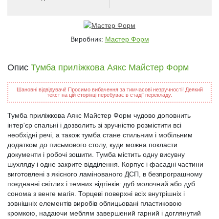
Виробник:
Мастер Форм
Опис
Тумба приліжкова Аякс Майстер Форм
Шановні відвідувачі! Просимо вибачення за тимчасові незручності! Деякий
текст на цій сторінці перебуває в стадії перекладу.
Тумба приліжкова Аякс Майстер Форм чудово доповнить
інтер'єр спальні і дозволить зі зручністю розмістити всі
необхідні речі, а також тумба стане стильним і мобільним
додатком до письмового столу, куди можна покласти
документи і робочі зошити. Тумба містить одну висувну
шухляду і одне закрите відділення. Корпус і фасадні частини
виготовлені з якісного ламінованого ДСП, в безпрограшному
поєднанні світлих і темних відтінків: дуб молочний або дуб
сонома з венге магія. Торцеві поверхні всіх внутрішніх і
зовнішніх елементів виробів облицьовані пластиковою
кромкою, надаючи меблям завершений гарний і доглянутий