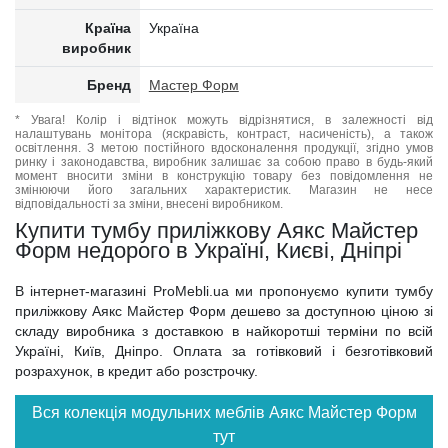
Країна
Україна
виробник
Бренд
Мастер Форм
* Увага! Колір і відтінок можуть відрізнятися, в залежності від
налаштувань монітора (яскравість, контраст, насиченість), а також
освітлення. З метою постійного вдосконалення продукції, згідно умов
ринку і законодавства, виробник залишає за собою право в будь-який
момент вносити зміни в конструкцію товару без повідомлення не
змінюючи його загальних характеристик. Магазин не несе
відповідальності за зміни, внесені виробником.
Купити тумбу приліжкову Аякс Майстер
Форм недорого в Україні, Києві, Дніпрі
В інтернет-магазині ProMebli.ua ми пропонуємо купити тумбу
приліжкову Аякс Майстер Форм дешево за доступною ціною зі
складу виробника з доставкою в найкоротші терміни по всій
Україні, Київ, Дніпро. Оплата за готівковий і безготівковий
розрахунок, в кредит або розстрочку.
Вся колекція модульних меблів Аякс Майстер Форм
тут