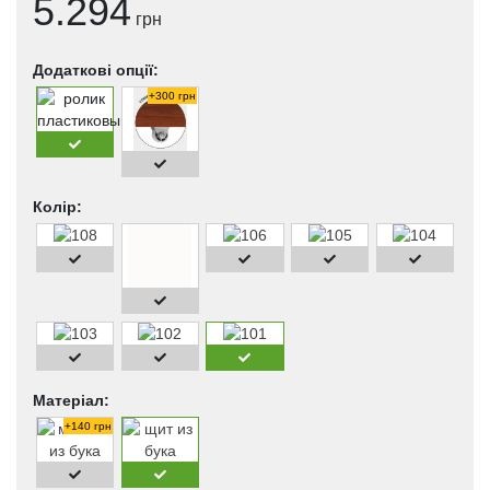
5.294
грн
Додаткові опції:
+300 грн
Колір:
Матеріал:
+140 грн