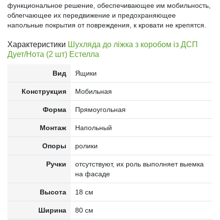
функциональное решение, обеспечивающее им мобильность,
облегчающее их передвижение и предохраняющее
напольные покрытия от повреждения, к кровати не крепятся.
Характеристики
Шухляда до ліжка з коробом із ДСП
Дует/Нота (2 шт) Естелла
Вид
Ящики
Конструкция
Мобильная
Форма
Прямоугольная
Монтаж
Напольный
Опоры
ролики
Ручки
отсутствуют, их роль выполняет выемка
на фасаде
Высота
18 см
Ширина
80 см