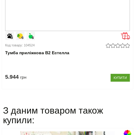
Код товару: 104524
Тумба приліжкова В2 Естелла
5.944
грн
КУПИТИ
З даним товаром також
купили: