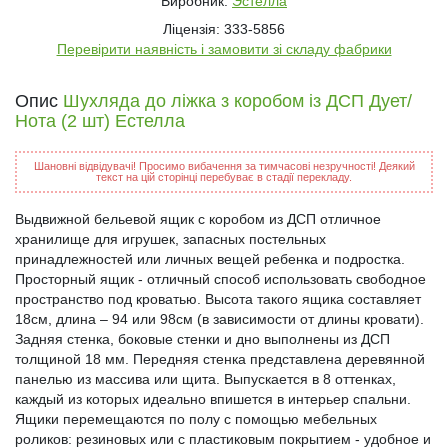
Виробник:
Эстелла
Ліцензія: 333-5856
Перевірити наявність і замовити зі складу фабрики
Опис
Шухляда до ліжка з коробом із ДСП Дует/
Нота (2 шт) Естелла
Шановні відвідувачі! Просимо вибачення за тимчасові незручності! Деякий
текст на цій сторінці перебуває в стадії перекладу.
Выдвижной бельевой ящик с коробом из ДСП отличное
хранилище для игрушек, запасных постельных
принадлежностей или личных вещей ребенка и подростка.
Просторный ящик - отличный способ использовать свободное
пространство под кроватью. Высота такого ящика составляет
18см, длина – 94 или 98см (в зависимости от длины кровати).
Задняя стенка, боковые стенки и дно выполнены из ДСП
толщиной 18 мм. Передняя стенка представлена деревянной
панелью из массива или щита. Выпускается в 8 оттенках,
каждый из которых идеально впишется в интерьер спальни.
Ящики перемещаются по полу с помощью мебельных
роликов: резиновых или с пластиковым покрытием - удобное и