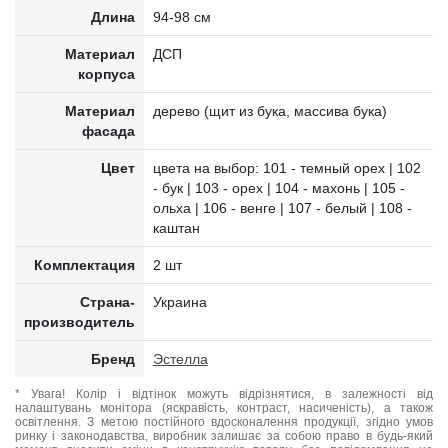
Длина
94-98 см
Материал
ДСП
корпуса
Материал
дерево (щит из бука, массива бука)
фасада
Цвет
цвета на выбор: 101 - темный орех | 102
- бук | 103 - орех | 104 - махонь | 105 -
ольха | 106 - венге | 107 - белый | 108 -
каштан
Комплектация
2 шт
Страна-
Украина
производитель
Бренд
Эстелла
* Увага! Колір і відтінок можуть відрізнятися, в залежності від
налаштувань монітора (яскравість, контраст, насиченість), а також
освітлення. З метою постійного вдосконалення продукції, згідно умов
ринку і законодавства, виробник залишає за собою право в будь-який