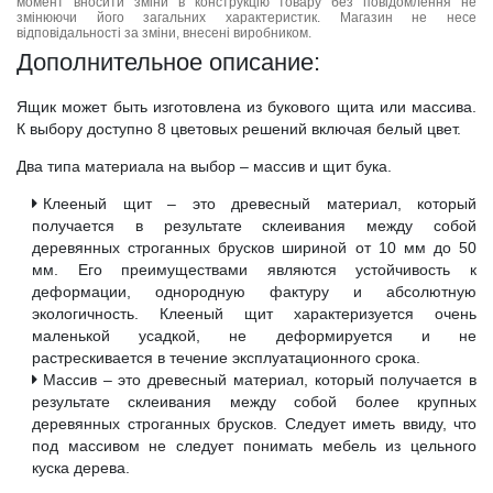
момент вносити зміни в конструкцію товару без повідомлення не
змінюючи його загальних характеристик. Магазин не несе
відповідальності за зміни, внесені виробником.
Дополнительное описание:
Ящик может быть изготовлена из букового щита или массива.
К выбору доступно 8 цветовых решений включая белый цвет.
Два типа материала на выбор – массив и щит бука.
Клееный щит – это древесный материал, который
получается в результате склеивания между собой
деревянных строганных брусков шириной от 10 мм до 50
мм. Его преимуществами являются устойчивость к
деформации, однородную фактуру и абсолютную
экологичность. Клееный щит характеризуется очень
маленькой усадкой, не деформируется и не
растрескивается в течение эксплуатационного срока.
Массив – это древесный материал, который получается в
результате склеивания между собой более крупных
деревянных строганных брусков. Следует иметь ввиду, что
под массивом не следует понимать мебель из цельного
куска дерева.