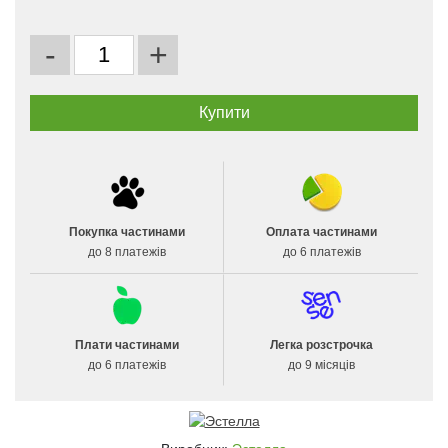
-
+
Покупка частинами
Оплата частинами
до 8 платежів
до 6 платежів
Плати частинами
Легка розстрочка
до 6 платежів
до 9 місяців