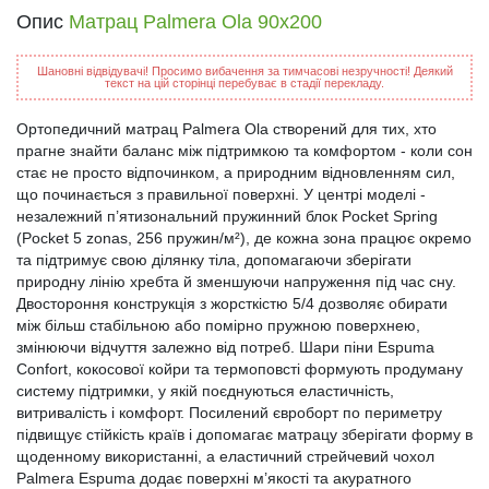
Опис
Матрац Palmera Ola 90x200
Шановні відвідувачі! Просимо вибачення за тимчасові незручності! Деякий
текст на цій сторінці перебуває в стадії перекладу.
Ортопедичний матрац Palmera Ola створений для тих, хто
прагне знайти баланс між підтримкою та комфортом - коли сон
стає не просто відпочинком, а природним відновленням сил,
що починається з правильної поверхні. У центрі моделі -
незалежний п’ятизональний пружинний блок Pocket Spring
(Pocket 5 zonas, 256 пружин/м²), де кожна зона працює окремо
та підтримує свою ділянку тіла, допомагаючи зберігати
природну лінію хребта й зменшуючи напруження під час сну.
Двостороння конструкція з жорсткістю 5/4 дозволяє обирати
між більш стабільною або помірно пружною поверхнею,
змінюючи відчуття залежно від потреб. Шари піни Espuma
Confort, кокосової койри та термоповсті формують продуману
систему підтримки, у якій поєднуються еластичність,
витривалість і комфорт. Посилений євроборт по периметру
підвищує стійкість країв і допомагає матрацу зберігати форму в
щоденному використанні, а еластичний стрейчевий чохол
Palmera Espuma додає поверхні м’якості та акуратного