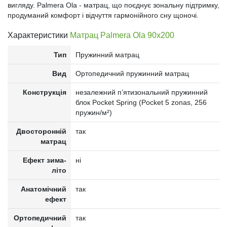
вигляду. Palmera Ola - матрац, що поєднує зональну підтримку,
продуманий комфорт і відчуття гармонійного сну щоночі.
Характеристики
Матрац Palmera Ola 90x200
Тип
Пружинний матрац
Вид
Ортопедичний пружинний матрац
Конструкція
незалежний п’ятизональний пружинний
блок Pocket Spring (Pocket 5 zonas, 256
пружин/м²)
Двосторонній
так
матрац
Ефект зима-
ні
літо
Анатомічний
так
ефект
Ортопедичний
так