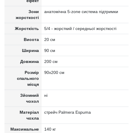
ефект
Зони
анатомічна 5-zone система підтримки
жорсткості
Жорсткість
5/4 - жорсткий / середньої жорсткості
Висота
20 см
Ширина
90 см
Довжина
200 см
Розмір
90x200 см
спального
місця
Зйомний
ні
чохол
Матеріал
стрейч Palmera Espuma
чохла
Максимальне
140 кг