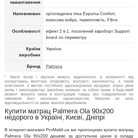
навантаження
Наповнювач
ортопедична піна Espuma Confort,
кокосова койра, термоповсть, Fibra
Особливості
ефект 2 в 1, посилений євроборт Support
board по периметру
Країна
Україна
виробник
Бренд
Palmera
* Увага! Колір і відтінок можуть відрізнятися, в залежності від
налаштувань монітора (яскравість, контраст, насиченість), а також
освітлення. З метою постійного вдосконалення продукції, згідно умов
ринку і законодавства, виробник залишає за собою право в будь-який
момент вносити зміни в конструкцію товару без повідомлення не
змінюючи його загальних характеристик. Магазин не несе
відповідальності за зміни, внесені виробником.
Купити матрац Palmera Ola 90x200
недорого в Україні, Києві, Дніпрі
В інтернет-магазині ProMebli.ua ми пропонуємо купити матрац
Palmera Ola 90x200 дешево за доступною ціною зі складу