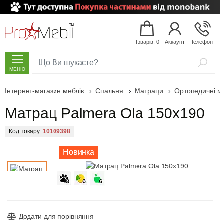
Товарів: 0
Аккаунт
Телефон
МЕНЮ
Інтернет-магазин меблів
›
Спальня
›
Матраци
›
Ортопедичні 
Вітальня
Модульні меблі
Дивани
Крісла-мішки (Безкаркасні крісла)
Білі стінки
Модульні спальні
Шафи-купе
Двоспальні ліжка
Ортопедичні матраци
Глянцеві комоди
Наматрацники
Дитячі кімнати
Меблі для кухні
Модульні передпокої
Комплекти меблів для ванної кімнати
Підвісні тумби у ванну
Дзеркала у ванну з підсвічуванням
Пенали у ванну з кошиком для білизни
Умивальники зі штучного каменю
Меблі для кабінету
Садові меблі зі штучного ротанга
Барні стільці (hoker)
Матрац Palmera Ola 150x190
М'які меблі
Кутові дивани
Безкаркасні дивани
Великі стінки
Спальня
Шафи
Шафи дверні, розпашні
Дерев’яні ліжка
Матраци зі знижками
Дерев’яні комоди
Подушки, ортопедичні подушки
Дитячі стінки
Обідні комплекти
Комплекти передпокоїв
Тумби з умивальником, тумби під умивальник
Підлогові тумби у ванну
Дзеркальні шафи в ванну
Підлогові пенали для ванної
Умивальники чаші
Меблі для персоналу
Садові гойдалки
Підстави для столів
Код товару:
10109398
Дитячі дивани
Безкаркасні пуфи
Стінки
Класичні стінки
Шафи пенали
Ліжка
Ліжка з висувними шухлядами
Дитячі матраци
Комоди з ДСП
Ковдри
Дитяча
Дитячі ліжка
Кухонні столи
Тумби для взуття
Вузькі тумби у ванну
Дзеркала для ванної кімнати
Дзеркала для ванної з LED підсвічуванням
Підвісні пенали для ванної
Врізні умивальники
Ресепшн (стійка адміністратора)
Столи садові для дачі
Стільці для КаБаРе
Новинка
Крісла
Безкаркасні дитячі меблі
Міні стінки
Буфети, вітрини, серванти
Ліжка з м’яким узголів’ям
Матраци
Топпери та футони
Комоди МДФ
Двоярусні ліжка
Кухня
Кухонні стільці
Лавки у передпокій
Тумби для ванної кімнати з кошиком для білизни
Дзеркала у ванну з шафкою
Пенали для ванної кімнати
Пенали над пральною машинкою
Навісні умивальники
Офісні крісла та стільці
Шезлонги
Столи для КаБаРе
Безкаркасні меблі
Безкаркасні столики
Стінки hi-tech
Тумби під телевізор
Ліжка з підйомним механізмом
Комоди
Дитячі ліжка-горища
Кухонні куточки
Передпокої
Підлогові вішалки
Тумби у ванну під пральну машину
Вузькі пенали у ванну
Меблі для ванної кімнати зі знижкою
Накладні умивальники
Офісні м’які меблі
Садові крісла та стільці
Офісні м’які меблі
Стінки модерн
Журнальні столики
Ліжка трансформери
Приліжкові тумбочки
Дитячі ліжечка
Декор, аксесуари для кухні
Настінні вішалки
Ванна
Тумби для ванної з умивальником чашею
Подвійні пенали для ванної
Шафки для ванної кімнати
Подвійні умивальники
Підлогові вішалки
Садові дивани для дачі
Додати для порівняння