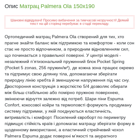
Опис
Матрац Palmera Ola 150x190
Шановні відвідувачі! Просимо вибачення за тимчасові незручності! Деякий
текст на цій сторінці перебуває в стадії перекладу.
Ортопедичний матрац Palmera Ola створений для тих, хто
прагне знайти баланс між підтримкою та комфортом - коли сон
стає не просто відпочинком, а природним відновленням сил,
що починається з правильної поверхні. У центрі моделі -
незалежний п’ятизональний пружинний блок Pocket Spring
(Pocket 5 zonas, 256 пружин/м²), де кожна зона працює окремо
та підтримує свою ділянку тіла, допомагаючи зберігати
природну лінію хребта й зменшуючи напруження під час сну.
Двостороння конструкція з жорсткістю 5/4 дозволяє обирати
між більш стабільною або помірно пружною поверхнею,
змінюючи відчуття залежно від потреб. Шари піни Espuma
Confort, кокосової койри та термоповсті формують продуману
систему підтримки, у якій поєднуються еластичність,
витривалість і комфорт. Посилений євроборт по периметру
підвищує стійкість країв і допомагає матрацу зберігати форму в
щоденному використанні, а еластичний стрейчевий чохол
Palmera Espuma додає поверхні м’якості та акуратного