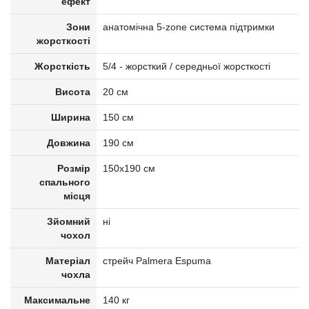
ефект
Зони
анатомічна 5-zone система підтримки
жорсткості
Жорсткість
5/4 - жорсткий / середньої жорсткості
Висота
20 см
Ширина
150 см
Довжина
190 см
Розмір
150x190 см
спального
місця
Зйомний
ні
чохол
Матеріал
стрейч Palmera Espuma
чохла
Максимальне
140 кг