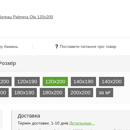
ку бажань
Поставити питання про товар
Розмір
x200
120x190
120x200
140x190
140x200
200
180x190
180x200
200х200
за м²
Доставка
Термін доставки: 1-10 днів
Детальніше...