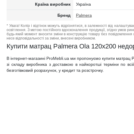
Країна виробник
Україна
Бренд
Palmera
* Увага! Колір і відтінок можуть відрізнятися, в залежності від налаштува
освітлення. З метою постійного вдосконалення продукції, згідно умов ри
будь-який момент вносити зміни в конструкцію товару без повідомлення 
несе відповідальності за зміни, внесені виробником.
Купити матрац Palmera Ola 120x200 недоро
В інтернет-магазині ProMebli.ua ми пропонуємо купити матрац
зі складу виробника з доставкою в найкоротші терміни по всій 
безготівковий розрахунок, у кредит та розстрочку.