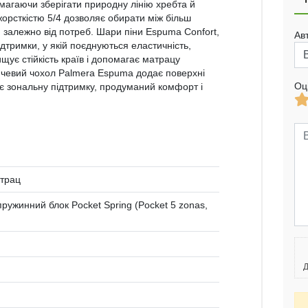
магаючи зберігати природну лінію хребта й
орсткістю 5/4 дозволяє обирати між більш
залежно від потреб. Шари піни Espuma Confort,
Ав
тримки, у якій поєднуються еластичність,
щує стійкість країв і допомагає матрацу
йчевий чохол Palmera Espuma додає поверхні
Оц
ує зональну підтримку, продуманий комфорт і
трац
ружинний блок Pocket Spring (Pocket 5 zonas,
Д