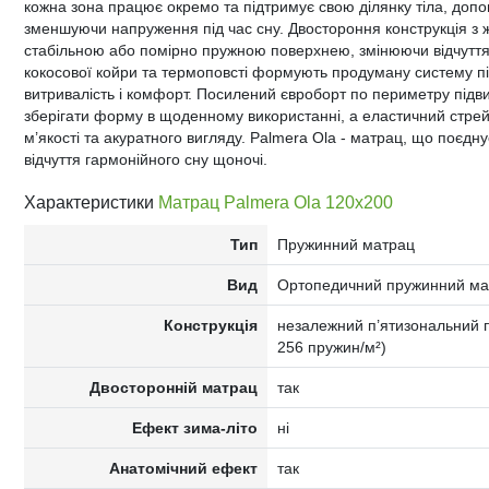
кожна зона працює окремо та підтримує свою ділянку тіла, допо
зменшуючи напруження під час сну. Двостороння конструкція з ж
стабільною або помірно пружною поверхнею, змінюючи відчуття 
кокосової койри та термоповсті формують продуману систему під
витривалість і комфорт. Посилений євроборт по периметру підви
зберігати форму в щоденному використанні, а еластичний стре
м’якості та акуратного вигляду. Palmera Ola - матрац, що поєдн
відчуття гармонійного сну щоночі.
Характеристики
Матрац Palmera Ola 120x200
Тип
Пружинний матрац
Вид
Ортопедичний пружинний ма
Конструкція
незалежний п’ятизональний п
256 пружин/м²)
Двосторонній матрац
так
Ефект зима-літо
ні
Анатомічний ефект
так