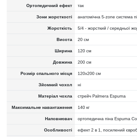
Ортопедичний ефект
так
Зони жорсткості
анатомічна 5-zone система п
Жорсткість
5/4 - жорсткий / середньої жо
Висота
20 см
Ширина
120 см
Довжина
200 см
Розмір спального місця
120x200 см
Зйомний чохол
ні
Матеріал чохла
стрейч Palmera Espuma
Максимальне навантаження
140 кг
Наповнювач
ортопедична піна Espuma Conf
Особливості
ефект 2 в 1, посилений євро