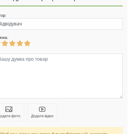
тор:
інка:
одати фото
Додати відео