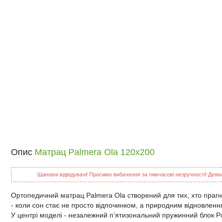
Опис
Матрац Palmera Ola 120x200
Шановні відвідувачі! Просимо вибачення за тимчасові незручності! Деякий
Ортопедичний матрац Palmera Ola створений для тих, хто праг
- коли сон стає не просто відпочинком, а природним відновленн
У центрі моделі - незалежний п’ятизональний пружинний блок Poc