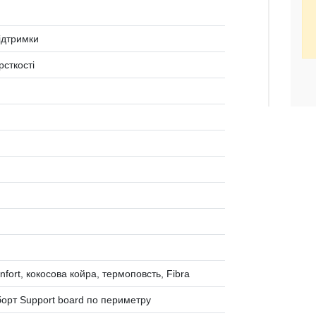
ідтримки
рсткості
ort, кокосова койра, термоповсть, Fibra
борт Support board по периметру