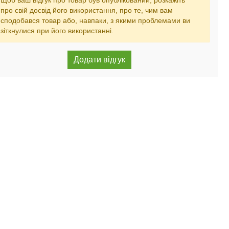
Щоб ваш відгук про товар був опублікований, розкажіть
про свій досвід його використання, про те, чим вам
сподобався товар або, навпаки, з якими проблемами ви
зіткнулися при його використанні.