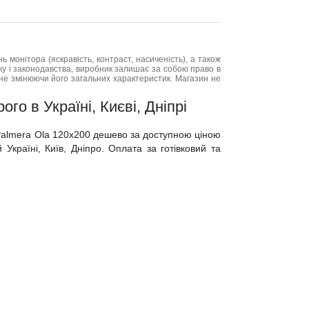
нь монітора (яскравість, контраст, насиченість), а також
нку і законодавства, виробник залишає за собою право в
не змінюючи його загальних характеристик. Магазин не
го в Україні, Києві, Дніпрі
 Palmera Ola 120x200 дешево за доступною ціною
Україні, Київ, Дніпро. Оплата за готівковий та