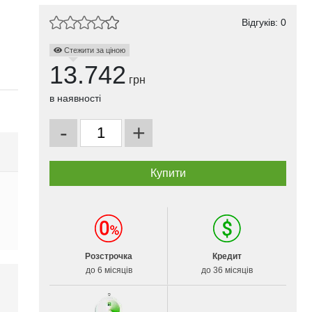
Відгуків: 0
Стежити за ціною
13.742
грн
в наявності
-
+
Розстрочка
Кредит
до 6 місяців
до 36 місяців