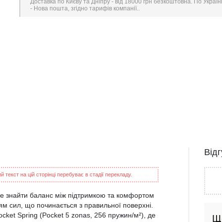
Доставка по Києву та Дніпру - від 18000 грн безкоштовна. По Україн
- Нова пошта, згідно тарифів компанії..
Від
 текст на цій сторінці перебуває в стадії перекладу.
не знайти баланс між підтримкою та комфортом
ям сил, що починається з правильної поверхні.
ket Spring (Pocket 5 zonas, 256 пружин/м²), де
Щ