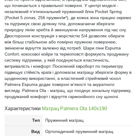
що починається з правильної поверхні. У центрі моделі -
незалежний п’ятизональний пружинний блок Pocket Spring
(Pocket 5 zonas, 256 пружин/м²), де кожна зона працює окремо
та підтримує свою ділянку тіла, допомагаючи зберігати
природну лінію хребта й зменшуючи напруження під час сну.
Двостороння конструкція з жорсткістю 5/4 дозволяє обирати
між більш стабільною або помірно пружною поверхнею,
змінюючи відчуття залежно від потреб. Шари піни Espuma
Confort, кокосової койри та термоповсті формують продуману
систему підтримки, у якій поєднуються еластичність,
витривалість і комфорт. Посилений євроборт по периметру
підвищує стійкість країв і допомагає матрацу зберігати форму в
щоденному використанні, а еластичний стрейчевий чохол
Palmera Espuma додає поверхні м’якості та акуратного
вигляду. Palmera Ola - матрац, що поєднує зональну підтримку,
продуманий комфорт і відчуття гармонійного сну щоночі.
Характеристики
Матрац Palmera Ola 140x190
Тип
Пружинний матрац
Вид
Ортопедичний пружинний матрац