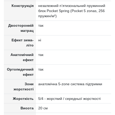
Конструкція
незалежний п’ятизональний пружинний
блок Pocket Spring (Pocket 5 zonas, 256
пружин/м²)
Двосторонній
так
матрац
Ефект зима-
ні
літо
Анатомічний
так
ефект
Ортопедичний
так
ефект
Зони
анатомічна 5-zone система підтримки
жорсткості
Жорсткість
5/4 - жорсткий / середньої жорсткості
Висота
20 см