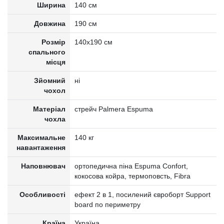
Ширина
140 см
Довжина
190 см
Розмір
140x190 см
спального
місця
Зйомний
ні
чохол
Матеріал
стрейч Palmera Espuma
чохла
Максимальне
140 кг
навантаження
Наповнювач
ортопедична піна Espuma Confort,
кокосова койра, термоповсть, Fibra
Особливості
ефект 2 в 1, посилений євроборт Support
board по периметру
Країна
Україна