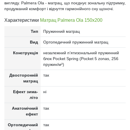
вигляду. Palmera Ola - матрац, що поєднує зональну підтримку,
продуманий комфорт і відчуття гармонійного сну щоночі.
Характеристики
Матрац Palmera Ola 150x200
Тип
Пружинний матрац
Вид
Ортопедичний пружинний матрац
Конструкція
незалежний п’ятизональний пружинний
блок Pocket Spring (Pocket 5 zonas, 256
пружин/м²)
Двосторонній
так
матрац
Ефект зима-
ні
літо
Анатомічний
так
ефект
Ортопедичний
так