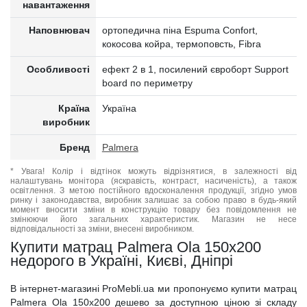
навантаження
Наповнювач
ортопедична піна Espuma Confort,
кокосова койра, термоповсть, Fibra
Особливості
ефект 2 в 1, посилений євроборт Support
board по периметру
Країна
Україна
виробник
Бренд
Palmera
* Увага! Колір і відтінок можуть відрізнятися, в залежності від
налаштувань монітора (яскравість, контраст, насиченість), а також
освітлення. З метою постійного вдосконалення продукції, згідно умов
ринку і законодавства, виробник залишає за собою право в будь-який
момент вносити зміни в конструкцію товару без повідомлення не
змінюючи його загальних характеристик. Магазин не несе
відповідальності за зміни, внесені виробником.
Купити матрац Palmera Ola 150x200
недорого в Україні, Києві, Дніпрі
В інтернет-магазині ProMebli.ua ми пропонуємо купити матрац
Palmera Ola 150x200 дешево за доступною ціною зі складу