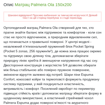
Опис
Матрац Palmera Ola 150x200
Шановні відвідувачі! Просимо вибачення за тимчасові незручності! Деякий
текст на цій сторінці перебуває в стадії перекладу.
Ортопедичний матрац Palmera Ola створений для тих, хто
прагне знайти баланс між підтримкою та комфортом - коли сон
стає не просто відпочинком, а природним відновленням сил,
що починається з правильної поверхні. У центрі моделі -
незалежний п’ятизональний пружинний блок Pocket Spring
(Pocket 5 zonas, 256 пружин/м²), де кожна зона працює окремо
та підтримує свою ділянку тіла, допомагаючи зберігати
природну лінію хребта й зменшуючи напруження під час сну.
Двостороння конструкція з жорсткістю 5/4 дозволяє обирати
між більш стабільною або помірно пружною поверхнею,
змінюючи відчуття залежно від потреб. Шари піни Espuma
Confort, кокосової койри та термоповсті формують продуману
систему підтримки, у якій поєднуються еластичність,
витривалість і комфорт. Посилений євроборт по периметру
підвищує стійкість країв і допомагає матрацу зберігати форму в
щоденному використанні, а еластичний стрейчевий чохол
Palmera Espuma додає поверхні м’якості та акуратного