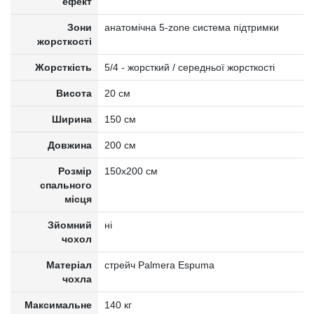
ефект
Зони
анатомічна 5-zone система підтримки
жорсткості
Жорсткість
5/4 - жорсткий / середньої жорсткості
Висота
20 см
Ширина
150 см
Довжина
200 см
Розмір
150x200 см
спального
місця
Зйомний
ні
чохол
Матеріал
стрейч Palmera Espuma
чохла
Максимальне
140 кг