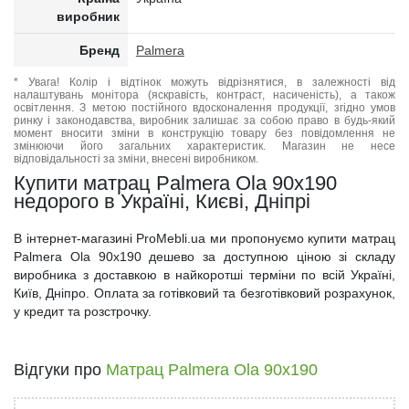
виробник
Бренд
Palmera
* Увага! Колір і відтінок можуть відрізнятися, в залежності від
налаштувань монітора (яскравість, контраст, насиченість), а також
освітлення. З метою постійного вдосконалення продукції, згідно умов
ринку і законодавства, виробник залишає за собою право в будь-який
момент вносити зміни в конструкцію товару без повідомлення не
змінюючи його загальних характеристик. Магазин не несе
відповідальності за зміни, внесені виробником.
Купити матрац Palmera Ola 90x190
недорого в Україні, Києві, Дніпрі
В інтернет-магазині ProMebli.ua ми пропонуємо купити матрац
Palmera Ola 90x190 дешево за доступною ціною зі складу
виробника з доставкою в найкоротші терміни по всій Україні,
Київ, Дніпро. Оплата за готівковий та безготівковий розрахунок,
у кредит та розстрочку.
Відгуки про
Матрац Palmera Ola 90x190