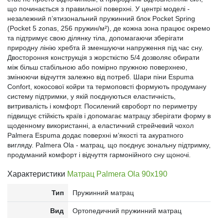
що починається з правильної поверхні. У центрі моделі -
незалежний п’ятизональний пружинний блок Pocket Spring
(Pocket 5 zonas, 256 пружин/м²), де кожна зона працює окремо
та підтримує свою ділянку тіла, допомагаючи зберігати
природну лінію хребта й зменшуючи напруження під час сну.
Двостороння конструкція з жорсткістю 5/4 дозволяє обирати
між більш стабільною або помірно пружною поверхнею,
змінюючи відчуття залежно від потреб. Шари піни Espuma
Confort, кокосової койри та термоповсті формують продуману
систему підтримки, у якій поєднуються еластичність,
витривалість і комфорт. Посилений євроборт по периметру
підвищує стійкість країв і допомагає матрацу зберігати форму в
щоденному використанні, а еластичний стрейчевий чохол
Palmera Espuma додає поверхні м’якості та акуратного
вигляду. Palmera Ola - матрац, що поєднує зональну підтримку,
продуманий комфорт і відчуття гармонійного сну щоночі.
Характеристики
Матрац Palmera Ola 90x190
Тип
Пружинний матрац
Вид
Ортопедичний пружинний матрац