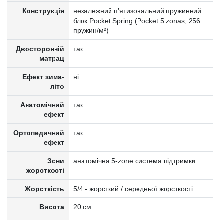
Конструкція
незалежний п’ятизональний пружинний
блок Pocket Spring (Pocket 5 zonas, 256
пружин/м²)
Двосторонній
так
матрац
Ефект зима-
ні
літо
Анатомічний
так
ефект
Ортопедичний
так
ефект
Зони
анатомічна 5-zone система підтримки
жорсткості
Жорсткість
5/4 - жорсткий / середньої жорсткості
Висота
20 см