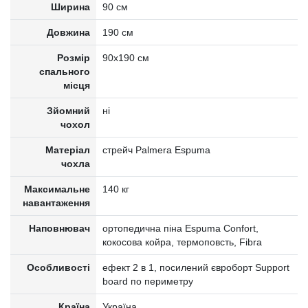
Ширина
90 см
Довжина
190 см
Розмір
90x190 см
спального
місця
Зйомний
ні
чохол
Матеріал
стрейч Palmera Espuma
чохла
Максимальне
140 кг
навантаження
Наповнювач
ортопедична піна Espuma Confort,
кокосова койра, термоповсть, Fibra
Особливості
ефект 2 в 1, посилений євроборт Support
board по периметру
Країна
Україна