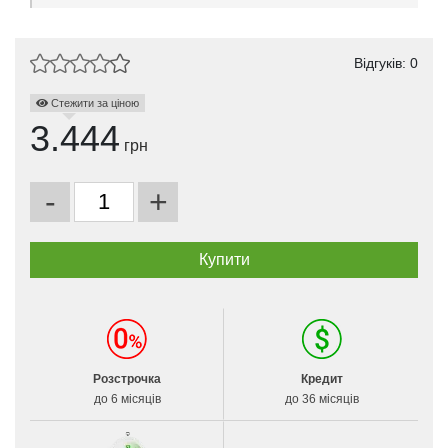
Відгуків: 0
Стежити за ціною
3.444
грн
-
+
Розстрочка
Кредит
до 6 місяців
до 36 місяців