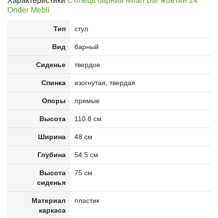
Характеристики
Стілець барний Milan Bar жовтий 14
Onder Mebli
Тип
стул
Вид
барный
Сиденье
твердое
Спинка
изогнутая, твердая
Опоры
прямые
Высота
110.8 см
Ширина
48 см
Глубина
54.5 см
Высота
75 см
сиденья
Материал
пластик
каркаса