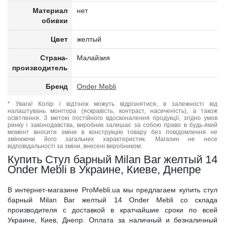
Материал
нет
обивки
Цвет
желтый
Страна-
Малайзия
производитель
Бренд
Onder Mebli
* Увага! Колір і відтінок можуть відрізнятися, в залежності від
налаштувань монітора (яскравість, контраст, насиченість), а також
освітлення. З метою постійного вдосконалення продукції, згідно умов
ринку і законодавства, виробник залишає за собою право в будь-який
момент вносити зміни в конструкцію товару без повідомлення не
змінюючи його загальних характеристик. Магазин не несе
відповідальності за зміни, внесені виробником.
Купить Стул барный Milan Bar желтый 14
Onder Mebli в Украине, Киеве, Днепре
В интернет-магазине ProMebli.ua мы предлагаем купить стул
барный Milan Bar желтый 14 Onder Mebli со склада
производителя с доставкой в кратчайшие сроки по всей
Украине, Киев, Днепр. Оплата за наличный и безналичный