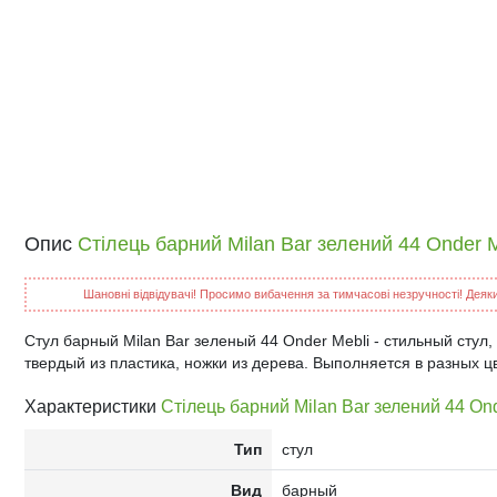
Опис
Стілець барний Milan Bar зелений 44 Onder M
Шановні відвідувачі! Просимо вибачення за тимчасові незручності! Деякий
Стул барный Milan Bar зеленый 44 Onder Mebli - стильный стул,
твердый из пластика, ножки из дерева. Выполняется в разных ц
Характеристики
Стілець барний Milan Bar зелений 44 Ond
Тип
стул
Вид
барный