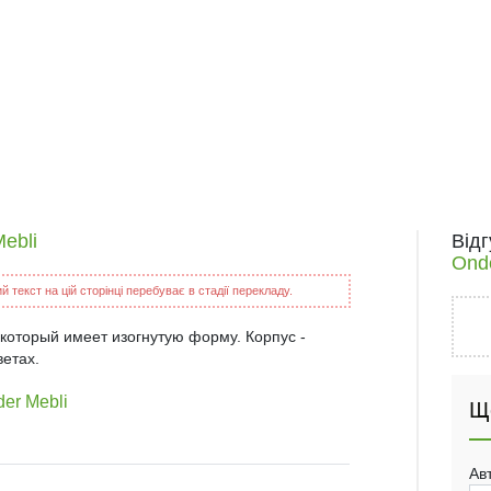
ebli
Від
Onde
 текст на цій сторінці перебуває в стадії перекладу.
 который имеет изогнутую форму. Корпус -
ветах.
er Mebli
Щ
Ав