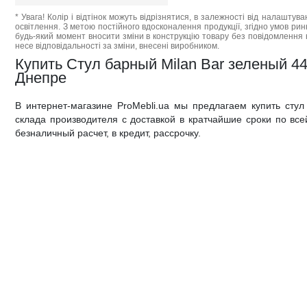
* Увага! Колір і відтінок можуть відрізнятися, в залежності від налаштува
освітлення. З метою постійного вдосконалення продукції, згідно умов ри
будь-який момент вносити зміни в конструкцію товару без повідомлення 
несе відповідальності за зміни, внесені виробником.
Купить Стул барный Milan Bar зеленый 44
Днепре
В интернет-магазине ProMebli.ua мы предлагаем купить стул
склада производителя с доставкой в кратчайшие сроки по все
безналичный расчет, в кредит, рассрочку.