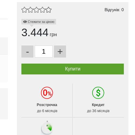
Відгуків: 0
Стежити за ціною
3.444
грн
-
+
Розстрочка
Кредит
і
до 6 місяців
до 36 місяців