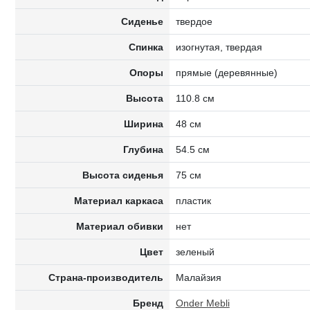
Сиденье
твердое
Спинка
изогнутая, твердая
Опоры
прямые (деревянные)
Высота
110.8 см
Ширина
48 см
Глубина
54.5 см
Высота сиденья
75 см
Материал каркаса
пластик
Материал обивки
нет
Цвет
зеленый
Страна-производитель
Малайзия
Бренд
Onder Mebli