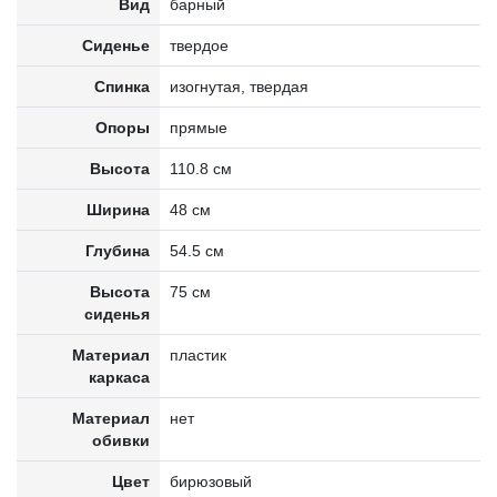
Вид
барный
Сиденье
твердое
Спинка
изогнутая, твердая
Опоры
прямые
Высота
110.8 см
Ширина
48 см
Глубина
54.5 см
Высота
75 см
сиденья
Материал
пластик
каркаса
Материал
нет
обивки
Цвет
бирюзовый