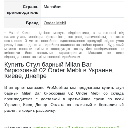
Страна-
Малайзия
производитель
Бренд
Onder Mebli
* Увага! Колір і відтінок можуть відрізнятися, в залежності від
налаштувань монітора (яскравість, контраст, насиченість), а також
освітлення. З метою постійного вдосконалення продукції, згідно умов
ринку і законодавства, виробник залишає за собою право в будь-який
момент вносити зміни в конструкцію товару без повідомлення не
змінюючи його загальних характеристик. Магазин не несе
відповідальності за зміни, внесені виробником.
Купить Стул барный Milan Bar
бирюзовый 02 Onder Mebli в Украине,
Киеве, Днепре
В интернет-магазине ProMebli.ua мы предлагаем купить стул
барный Milan Bar бирюзовый 02 Onder Mebli со склада
производителя с доставкой в кратчайшие сроки по всей
Украине, Киев, Днепр. Оплата за наличный и безналичный
расчет, в кредит, рассрочку.