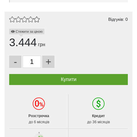
Відгуків: 0
Стежити за ціною
3.444
грн
-
+
Розстрочка
Кредит
до 6 місяців
до 36 місяців