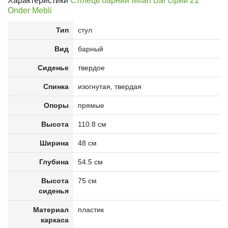
Характеристики
Стілець барний Milan Bar сірий 21
Onder Mebli
Тип
стул
Вид
барный
Сиденье
твердое
Спинка
изогнутая, твердая
Опоры
прямые
Высота
110.8 см
Ширина
48 см
Глубина
54.5 см
Высота
75 см
сиденья
Материал
пластик
каркаса