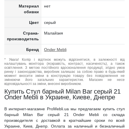
Материал
нет
обивки
Цвет
серый
Страна-
Малайзия
производитель
Бренд
Onder Mebli
* Увага! Колір і відтінок можуть відрізнятися, в залежності від
налаштувань монітора (яскравість, контраст, насиченість), а також
освітлення. З метою постійного вдосконалення продукції, згідно умов
ринку і законодавства, виробник залишає за собою право в будь-який
момент вносити зміни в конструкцію товару без повідомлення не
змінюючи його загальних характеристик. Магазин не несе
відповідальності за зміни, внесені виробником.
Купить Стул барный Milan Bar серый 21
Onder Mebli в Украине, Киеве, Днепре
В интернет-магазине ProMebli.ua мы предлагаем купить стул
барный Milan Bar серый 21 Onder Mebli со склада
производителя с доставкой в кратчайшие сроки по всей
Украине, Киев, Днепр. Оплата за наличный и безналичный