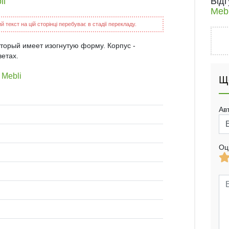
li
Від
Mebl
 текст на цій сторінці перебуває в стадії перекладу.
оторый имеет изогнутую форму. Корпус -
ветах.
 Mebli
Щ
Ав
Оц