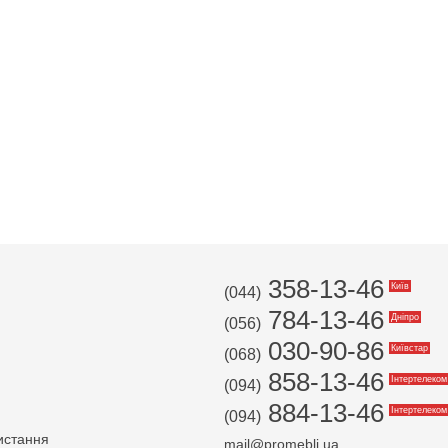
358-13-46
Київ
(044)
784-13-46
Дніпро
(056)
030-90-86
Київстар
(068)
858-13-46
Інтертелеком
(094)
884-13-46
Інтертелеком
(094)
истання
mail@promebli.ua