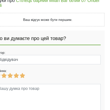
гуки про
Стілець барний Milan Bar білий 07 Onder
i
Ваш відгук може бути першим.
о ви думаєте про цей товар?
тор:
інка: