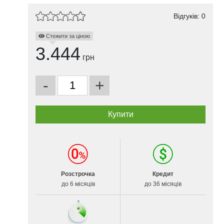
Відгуків: 0
Стежити за ціною
3.444
грн
-
+
Розстрочка
Кредит
до 6 місяців
до 36 місяців