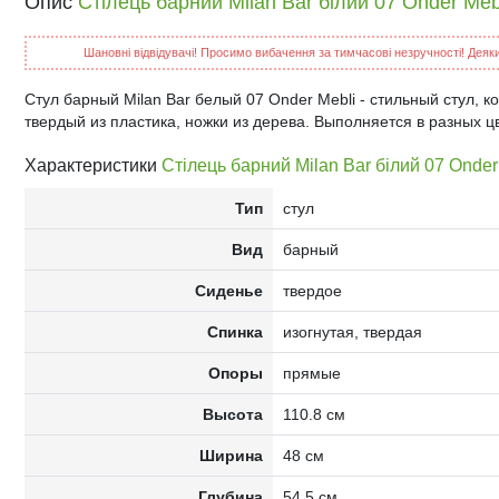
Опис
Стілець барний Milan Bar білий 07 Onder Meb
Шановні відвідувачі! Просимо вибачення за тимчасові незручності! Деякий
Стул барный Milan Bar белый 07 Onder Mebli - стильный стул, к
твердый из пластика, ножки из дерева. Выполняется в разных ц
Характеристики
Стілець барний Milan Bar білий 07 Onder
Тип
стул
Вид
барный
Сиденье
твердое
Спинка
изогнутая, твердая
Опоры
прямые
Высота
110.8 см
Ширина
48 см
Глубина
54.5 см