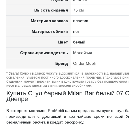
Высота сиденья
75 см
Материал каркаса
пластик
Материал обивки
нет
Цвет
белый
Страна-производитель
Малайзия
Бренд
Onder Mebli
* Увага! Колір і відтінок можуть відрізнятися, в залежності від налаштува
освітлення. З метою постійного вдосконалення продукції, згідно умов ри
будь-який момент вносити зміни в конструкцію товару без повідомлення 
несе відповідальності за зміни, внесені виробником.
Купить Стул барный Milan Bar белый 07 O
Днепре
В интернет-магазине ProMebli.ua мы предлагаем купить стул б
производителя с доставкой в кратчайшие сроки по всей У
безналичный расчет, в кредит, рассрочку.