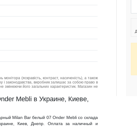
Д
нь монітора (яскравість, контраст, насиченість), а також
нку і законодавства, виробник залишає за собою право в
не змінюючи його загальних характеристик. Магазин не
nder Mebli в Украине, Киеве,
арный Milan Bar белый 07 Onder Mebli со склада
краине, Киев, Днепр. Оплата за наличный и