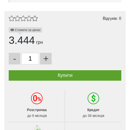
Відгуків: 0
Стежити за ціною
3.444
грн
-
+
Розстрочка
Кредит
до 6 місяців
до 36 місяців