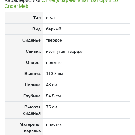
Характеристики
Стілець барний Milan Bar сірий 10
Onder Mebli
Тип
стул
Вид
барный
Сиденье
твердое
Спинка
изогнутая, твердая
Опоры
прямые
Высота
110.8 см
Ширина
48 см
Глубина
54.5 см
Высота
75 см
сиденья
Материал
пластик
каркаса