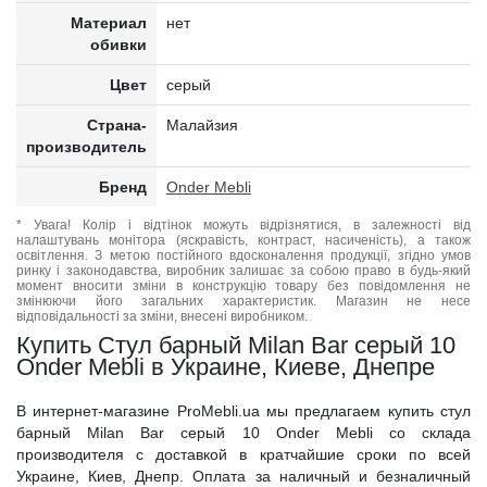
Материал
нет
обивки
Цвет
серый
Страна-
Малайзия
производитель
Бренд
Onder Mebli
* Увага! Колір і відтінок можуть відрізнятися, в залежності від
налаштувань монітора (яскравість, контраст, насиченість), а також
освітлення. З метою постійного вдосконалення продукції, згідно умов
ринку і законодавства, виробник залишає за собою право в будь-який
момент вносити зміни в конструкцію товару без повідомлення не
змінюючи його загальних характеристик. Магазин не несе
відповідальності за зміни, внесені виробником.
Купить Стул барный Milan Bar серый 10
Onder Mebli в Украине, Киеве, Днепре
В интернет-магазине ProMebli.ua мы предлагаем купить стул
барный Milan Bar серый 10 Onder Mebli со склада
производителя с доставкой в кратчайшие сроки по всей
Украине, Киев, Днепр. Оплата за наличный и безналичный