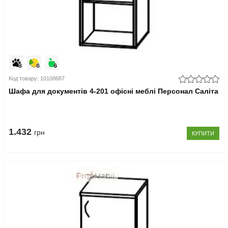
Код товару: 10108687
Шафа для документів 4-201 офісні меблі Персонал Саліта
1.432
грн
КУПИТИ