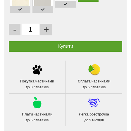
-
+
Покупка частинами
Оплата частинами
до 8 платежів
до 6 платежів
Плати частинами
Легка розстрочка
до 6 платежів
до 9 місяців