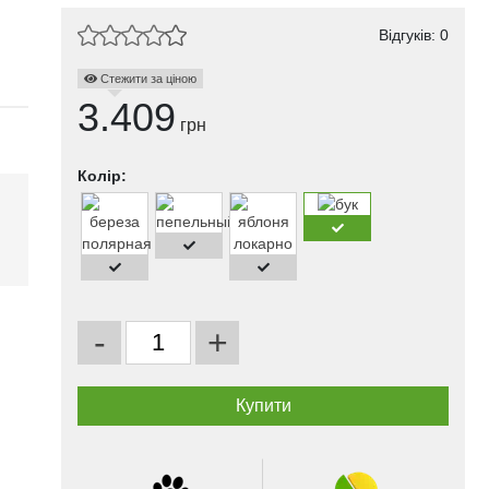
Відгуків: 0
Стежити за ціною
3.409
грн
Колір:
і
-
+