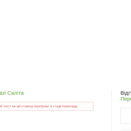
нал Саліта
Від
Пер
 текст на цій сторінці перебуває в стадії перекладу.