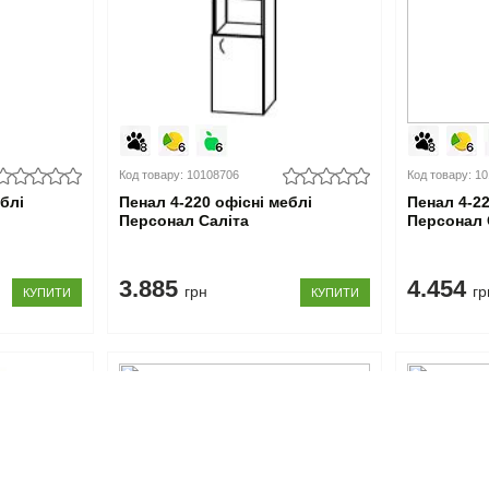
Код товару: 10108706
Код товару: 1
еблі
Пенал 4-220 офісні меблі
Пенал 4-22
Персонал Саліта
Персонал 
3.885
4.454
грн
гр
КУПИТИ
КУПИТИ