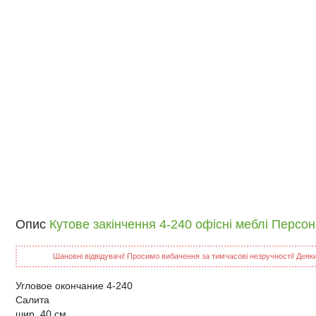
Опис
Кутове закінчення 4-240 офісні меблі Персо
Шановні відвідувачі! Просимо вибачення за тимчасові незручності! Деякий
Угловое окончание 4-240
Салита
шир. 40 см