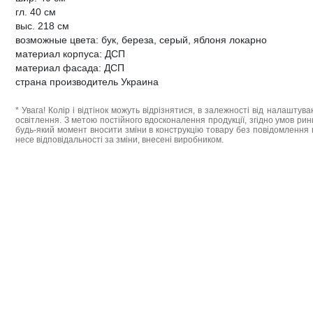
гл. 40 см
выс. 218 см
возможные цвета: бук, береза, серый, яблоня локарно
материал корпуса: ДСП
материал фасада: ДСП
страна производитель Украина
* Увага! Колір і відтінок можуть відрізнятися, в залежності від налаштува
освітлення. З метою постійного вдосконалення продукції, згідно умов ри
будь-який момент вносити зміни в конструкцію товару без повідомлення 
несе відповідальності за зміни, внесені виробником.