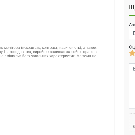
Щ
Ав
Оц
нь монітора (яскравість, контраст, насиченість), а також
нку і законодавства, виробник залишає за собою право в
не змінюючи його загальних характеристик. Магазин не
Д