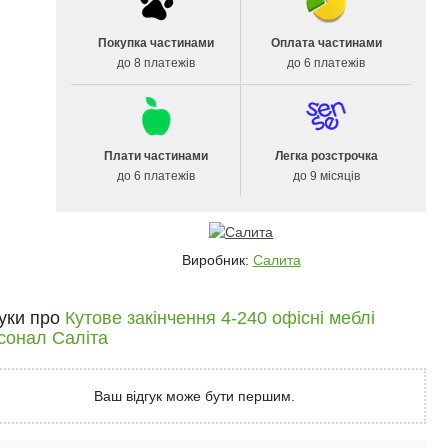
Покупка частинами
Оплата частинами
до 8 платежів
до 6 платежів
Плати частинами
Легка розстрочка
до 6 платежів
до 9 місяців
Виробник:
Салита
гуки про
Кутове закінчення 4-240 офісні меблі
сонал Саліта
Ваш відгук може бути першим.