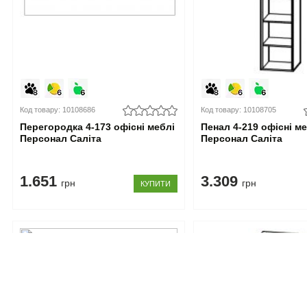
Код товару: 10108686
Код товару: 10108705
Перегородка 4-173 офісні меблі
Пенал 4-219 офісні м
Персонал Саліта
Персонал Саліта
1.651
3.309
грн
грн
КУПИТИ