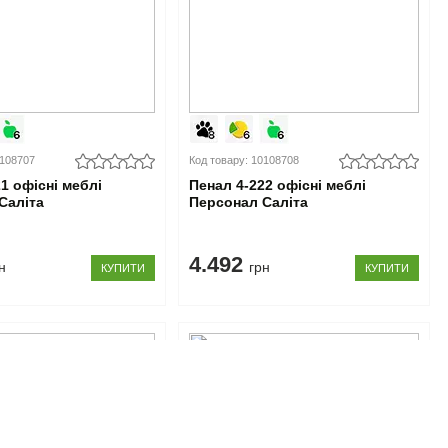
0108707
Код товару: 10108708
1 офісні меблі
Пенал 4-222 офісні меблі
Саліта
Персонал Саліта
4.492
н
грн
КУПИТИ
КУПИТИ