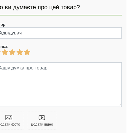
о ви думаєте про цей товар?
тор:
інка:
одати фото
Додати відео