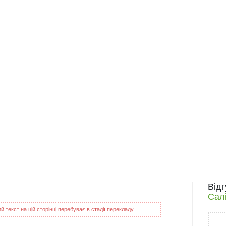
Від
Сал
 текст на цій сторінці перебуває в стадії перекладу.