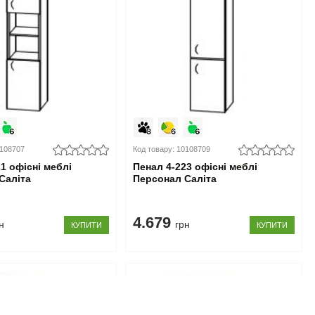
0108707
Код товару: 10108709
1 офісні меблі
Пенал 4-223 офісні меблі
Саліта
Персонал Саліта
4.679
н
грн
КУПИТИ
КУПИТИ