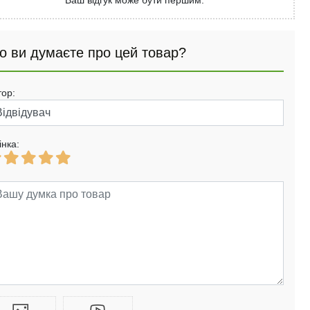
Ваш відгук може бути першим.
о ви думаєте про цей товар?
тор:
інка: