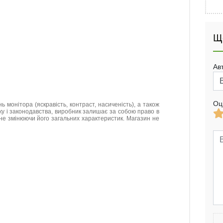
Щ
Ав
Оц
нь монітора (яскравість, контраст, насиченість), а також
нку і законодавства, виробник залишає за собою право в
не змінюючи його загальних характеристик. Магазин не