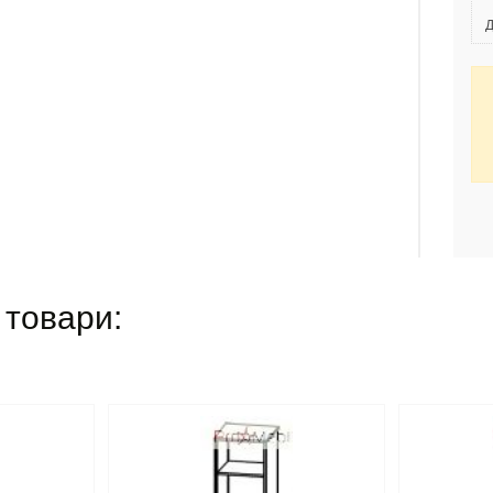
Д
 товари: