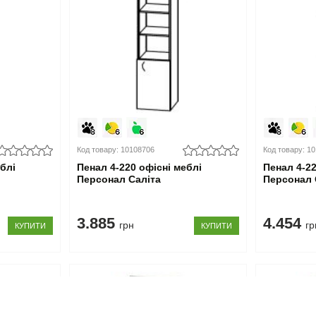
Код товару: 10108706
Код товару: 1
еблі
Пенал 4-220 офісні меблі
Пенал 4-22
Персонал Саліта
Персонал 
3.885
4.454
грн
гр
КУПИТИ
КУПИТИ