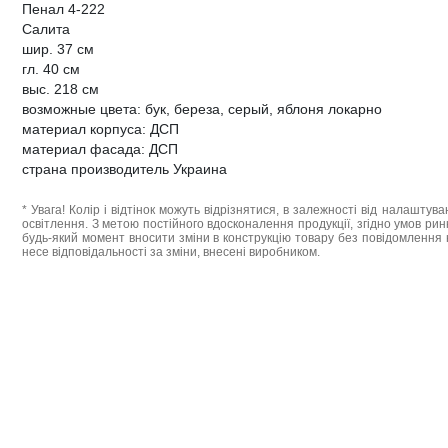
Пенал 4-222
Салита
шир. 37 см
гл. 40 см
выс. 218 см
возможные цвета: бук, береза, серый, яблоня локарно
материал корпуса: ДСП
материал фасада: ДСП
страна производитель Украина
* Увага! Колір і відтінок можуть відрізнятися, в залежності від налаштува
освітлення. З метою постійного вдосконалення продукції, згідно умов ри
будь-який момент вносити зміни в конструкцію товару без повідомлення 
несе відповідальності за зміни, внесені виробником.