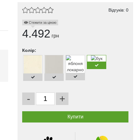
Відгуків: 0
Стежити за ціною
4.492
грн
Колір:
і
-
+