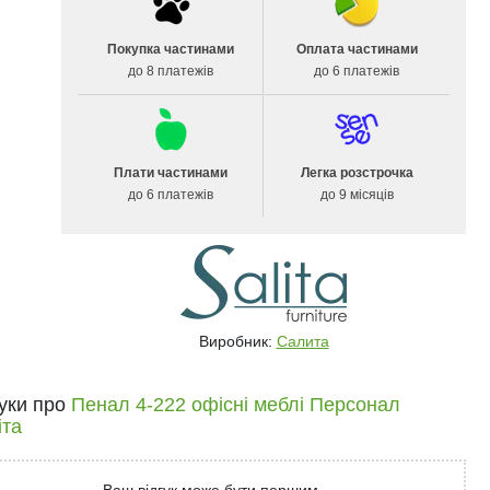
Покупка частинами
Оплата частинами
до 8 платежів
до 6 платежів
Плати частинами
Легка розстрочка
до 6 платежів
до 9 місяців
Виробник:
Салита
гуки про
Пенал 4-222 офісні меблі Персонал
іта