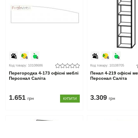
Код товару: 10108686
Код товару: 10108705
Перегородка 4-173 офісні меблі
Пенал 4-219 офісні м
Персонал Саліта
Персонал Саліта
1.651
3.309
грн
грн
КУПИТИ