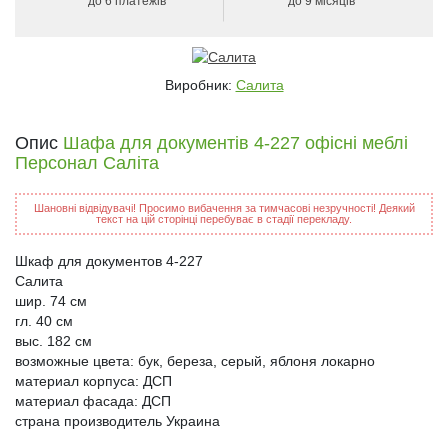
до 6 платежів
до 9 місяців
Виробник:
Салита
Опис
Шафа для документів 4-227 офісні меблі
Персонал Саліта
Шановні відвідувачі! Просимо вибачення за тимчасові незручності! Деякий
текст на цій сторінці перебуває в стадії перекладу.
Шкаф для документов 4-227
Салита
шир. 74 см
гл. 40 см
выс. 182 см
возможные цвета: бук, береза, серый, яблоня локарно
материал корпуса: ДСП
материал фасада: ДСП
страна производитель Украина