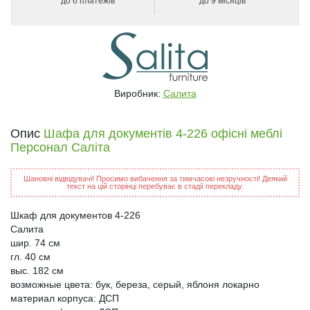
до 6 платежів
до 9 місяців
Виробник:
Салита
Опис
Шафа для документів 4-226 офісні меблі
Персонал Саліта
Шановні відвідувачі! Просимо вибачення за тимчасові незручності! Деякий
текст на цій сторінці перебуває в стадії перекладу.
Шкаф для документов 4-226
Салита
шир. 74 см
гл. 40 см
выс. 182 см
возможные цвета: бук, береза, серый, яблоня локарно
материал корпуса: ДСП