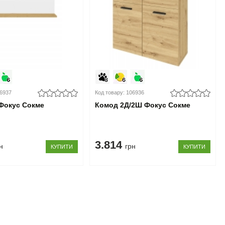
06937
Код товару: 106936
Фокус Сокме
Комод 2Д/2Ш Фокус Сокме
3.814
н
грн
КУПИТИ
КУПИТИ