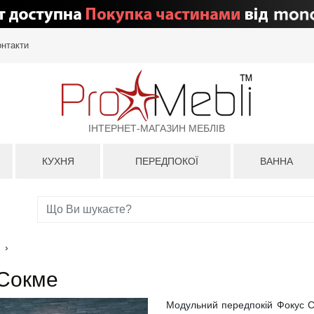
онтакти
ІНТЕРНЕТ-МАГАЗИН МЕБЛІВ
КУХНЯ
ПЕРЕДПОКОЇ
ВАННА
›
 Сокме
Модульний передпокій Фокус Сок