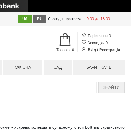
UA
RU
Сьогодні
працюємо
з 9:00 до 18:00
Порівняння
0
Закладки
0
Товарів: 0
Вхід / Реєстрація
ОФІСНА
САД
БАРИ І КАФЕ
ЗНАЙТИ
ме - яскрава колекція в сучасному стилі Loft від українського