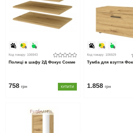
Код товару: 106943
Код товару: 106929
Полиці в шафу 2Д Фокус Сокме
Тумба для взуття Фо
758
1.858
грн
грн
КУПИТИ