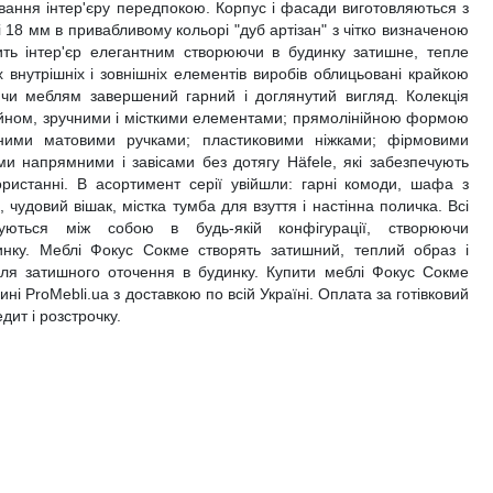
ання інтер'єру передпокою. Корпус і фасади виготовляються з
18 мм в привабливому кольорі "дуб артізан" з чітко визначеною
ть інтер'єр елегантним створюючи в будинку затишне, тепле
х внутрішніх і зовнішніх елементів виробів облицьовані крайкою
и меблям завершений гарний і доглянутий вигляд. Колекція
айном, зручними і місткими елементами; прямолінійною формою
ними матовими ручками; пластиковими ніжками; фірмовими
и напрямними і завісами без дотягу Häfele, які забезпечують
истанні. В асортимент серії увійшли: гарні комоди, шафа з
 чудовий вішак, містка тумба для взуття і настінна поличка. Всі
уються між собою в будь-якій конфігурації, створюючи
динку. Меблі Фокус Сокме створять затишний, теплий образ і
ля затишного оточення в будинку. Купити меблі Фокус Сокме
і ProMebli.ua з доставкою по всій Україні. Оплата за готівковий
едит і розстрочку.