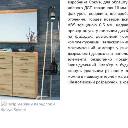
виробника Сокме, для облаштув
якісного ДСП товщиною 16 мм і 
фактурою деревини, що зроби
оточення. Торцеві поверхні всі
ABS товщиною 0,5 мм, надаюч
привертає увагу стильним диз
на фасадах; довгастими чор
комплектуючими: телескопічним
максимальний комфорт у викор
дзеркалом і дзеркальна панель,
елементи бездоганно поєдн
індивідуальний інтер'єр в бу
стануть ідеальним рішенням д
можна в нашому інтернет-магазин
і безготівковий розрахунок, в кр