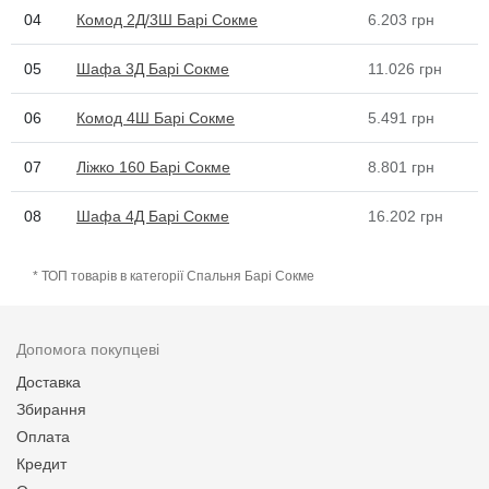
04
Комод 2Д/3Ш Барі Сокме
6.203
грн
05
Шафа 3Д Барі Сокме
11.026
грн
06
Комод 4Ш Барі Сокме
5.491
грн
07
Ліжко 160 Барі Сокме
8.801
грн
08
Шафа 4Д Барі Сокме
16.202
грн
* ТОП товарів в категорії Спальня Барі Сокме
Допомога покупцеві
Доставка
Збирання
Оплата
Кредит