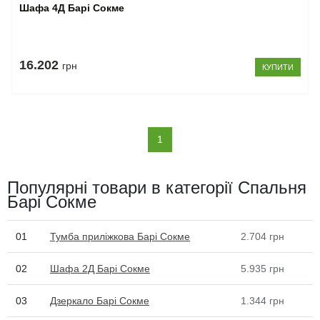
Шафа 4Д Барі Сокме
16.202
грн
КУПИТИ
(current)
1
Популярні товари в категорії Спальня
Барі Сокме
01
Тумба приліжкова Барі Сокме
2.704
грн
02
Шафа 2Д Барі Сокме
5.935
грн
03
Дзеркало Барі Сокме
1.344
грн