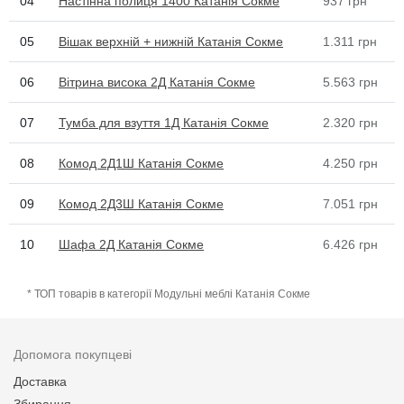
04
Настінна полиця 1400 Катанія Сокме
937
грн
05
Вішак верхній + нижній Катанія Сокме
1.311
грн
06
Вітрина висока 2Д Катанія Сокме
5.563
грн
07
Тумба для взуття 1Д Катанія Сокме
2.320
грн
08
Комод 2Д1Ш Катанія Сокме
4.250
грн
09
Комод 2Д3Ш Катанія Сокме
7.051
грн
10
Шафа 2Д Катанія Сокме
6.426
грн
* ТОП товарів в категорії Модульні меблі Катанія Сокме
Допомога покупцеві
Доставка