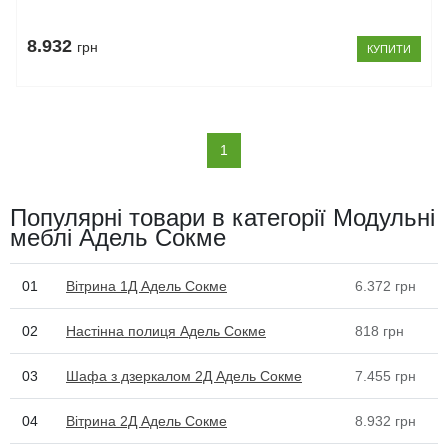
8.932
грн
КУПИТИ
(current)
1
Популярні товари в категорії Модульні
меблі Адель Сокме
01
Вітрина 1Д Адель Сокме
6.372
грн
02
Настінна полиця Адель Сокме
818
грн
03
Шафа з дзеркалом 2Д Адель Сокме
7.455
грн
04
Вітрина 2Д Адель Сокме
8.932
грн