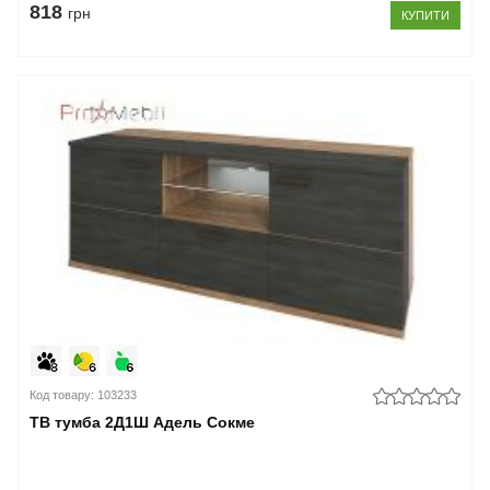
818
грн
КУПИТИ
Код товару: 103233
ТВ тумба 2Д1Ш Адель Сокме