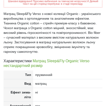
Шановні відвідувачі! Просимо вибачення за тимчасові незручності! Деякий
текст на цій сторінці перебуває в стадії перекладу.
Матрац Sleep&Fly Verso з нової колекції Organic - українського
виробництва з ортопедичним та анатомічним ефектом.
Тканина Organic cotton – стрейч преміум-класу з бавовною.
Чохол матраца з Organic cotton міцний, зносостійкий, має
високий рівень гігроскопічності та повітропроникності. Bio fiber
– сучасний матеріал з високим вмістом натуральних волокон
льону. Застосування в матраці натуральних волокон льону
сприяє покращенню кровообігу, зміцненню імунітету та
гарному самопочуттю.
Характеристики
Матрац Sleep&Fly Organic Verso
нестандартний розмір
Тип
пружинний
Вид
матрац
Ефект зима-
ні
літо
Анатомічний
так