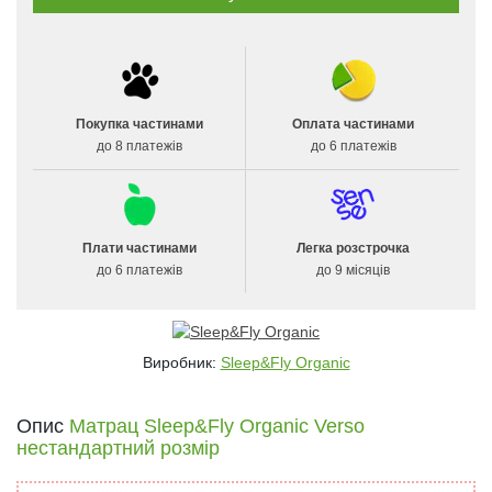
Покупка частинами
Оплата частинами
до 8 платежів
до 6 платежів
Плати частинами
Легка розстрочка
до 6 платежів
до 9 місяців
Виробник:
Sleep&Fly Organic
Опис
Матрац Sleep&Fly Organic Verso
нестандартний розмір