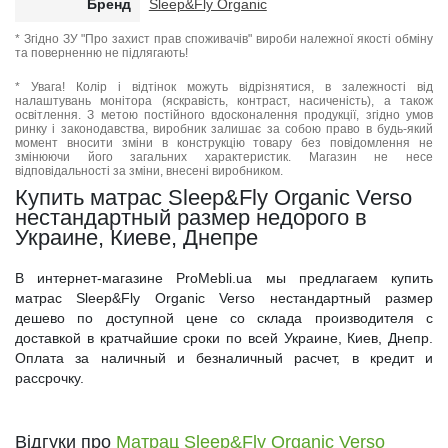
Бренд
Sleep&Fly Organic
* Згідно ЗУ "Про захист прав споживачів" вироби належної якості обміну
та поверненню не підлягають!
* Увага! Колір і відтінок можуть відрізнятися, в залежності від
налаштувань монітора (яскравість, контраст, насиченість), а також
освітлення. З метою постійного вдосконалення продукції, згідно умов
ринку і законодавства, виробник залишає за собою право в будь-який
момент вносити зміни в конструкцію товару без повідомлення не
змінюючи його загальних характеристик. Магазин не несе
відповідальності за зміни, внесені виробником.
Купить матрас Sleep&Fly Organic Verso
нестандартный размер недорого в
Украине, Киеве, Днепре
В интернет-магазине ProMebli.ua мы предлагаем купить
матрас Sleep&Fly Organic Verso нестандартный размер
дешево по доступной цене со склада производителя с
доставкой в кратчайшие сроки по всей Украине, Киев, Днепр.
Оплата за наличный и безналичный расчет, в кредит и
рассрочку.
Відгуки про
Матрац Sleep&Fly Organic Verso