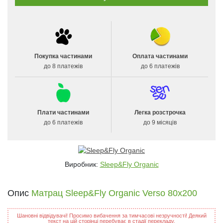
Покупка частинами
Оплата частинами
до 8 платежів
до 6 платежів
Плати частинами
Легка розстрочка
до 6 платежів
до 9 місяців
Виробник:
Sleep&Fly Organic
Опис
Матрац Sleep&Fly Organic Verso 80x200
Шановні відвідувачі! Просимо вибачення за тимчасові незручності! Деякий
текст на цій сторінці перебуває в стадії перекладу.