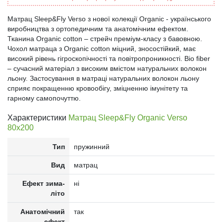
Матрац Sleep&Fly Verso з нової колекції Organic - українського
виробництва з ортопедичним та анатомічним ефектом.
Тканина Organic cotton – стрейч преміум-класу з бавовною.
Чохол матраца з Organic cotton міцний, зносостійкий, має
високий рівень гігроскопічності та повітропроникності. Bio fiber
– сучасний матеріал з високим вмістом натуральних волокон
льону. Застосування в матраці натуральних волокон льону
сприяє покращенню кровообігу, зміцненню імунітету та
гарному самопочуттю.
Характеристики
Матрац Sleep&Fly Organic Verso
80x200
Тип
пружинний
Вид
матрац
Ефект зима-
ні
літо
Анатомічний
так
ефект