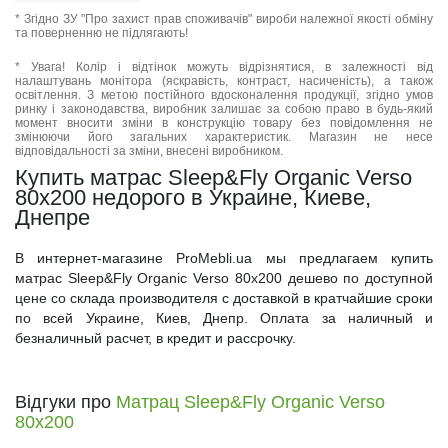
* Згідно ЗУ "Про захист прав споживачів" вироби належної якості обміну
та поверненню не підлягають!
* Увага! Колір і відтінок можуть відрізнятися, в залежності від
налаштувань монітора (яскравість, контраст, насиченість), а також
освітлення. З метою постійного вдосконалення продукції, згідно умов
ринку і законодавства, виробник залишає за собою право в будь-який
момент вносити зміни в конструкцію товару без повідомлення не
змінюючи його загальних характеристик. Магазин не несе
відповідальності за зміни, внесені виробником.
Купить матрас Sleep&Fly Organic Verso
80x200 недорого в Украине, Киеве,
Днепре
В интернет-магазине ProMebli.ua мы предлагаем купить
матрас Sleep&Fly Organic Verso 80x200 дешево по доступной
цене со склада производителя с доставкой в кратчайшие сроки
по всей Украине, Киев, Днепр. Оплата за наличный и
безналичный расчет, в кредит и рассрочку.
Відгуки про
Матрац Sleep&Fly Organic Verso
80x200