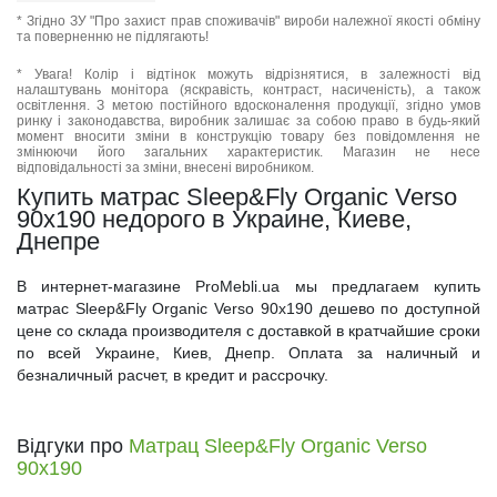
* Згідно ЗУ "Про захист прав споживачів" вироби належної якості обміну
та поверненню не підлягають!
* Увага! Колір і відтінок можуть відрізнятися, в залежності від
налаштувань монітора (яскравість, контраст, насиченість), а також
освітлення. З метою постійного вдосконалення продукції, згідно умов
ринку і законодавства, виробник залишає за собою право в будь-який
момент вносити зміни в конструкцію товару без повідомлення не
змінюючи його загальних характеристик. Магазин не несе
відповідальності за зміни, внесені виробником.
Купить матрас Sleep&Fly Organic Verso
90x190 недорого в Украине, Киеве,
Днепре
В интернет-магазине ProMebli.ua мы предлагаем купить
матрас Sleep&Fly Organic Verso 90x190 дешево по доступной
цене со склада производителя с доставкой в кратчайшие сроки
по всей Украине, Киев, Днепр. Оплата за наличный и
безналичный расчет, в кредит и рассрочку.
Відгуки про
Матрац Sleep&Fly Organic Verso
90x190