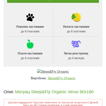
Покупка частинами
Оплата частинами
до 8 платежів
до 6 платежів
Плати частинами
Легка розстрочка
до 6 платежів
до 9 місяців
Виробник:
Sleep&Fly Organic
Опис
Матрац Sleep&Fly Organic Verso 90x190
Шановні відвідувачі! Просимо вибачення за тимчасові незручності! Деякий
текст на цій сторінці перебуває в стадії перекладу.