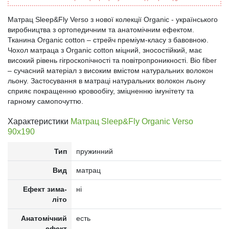
Матрац Sleep&Fly Verso з нової колекції Organic - українського
виробництва з ортопедичним та анатомічним ефектом.
Тканина Organic cotton – стрейч преміум-класу з бавовною.
Чохол матраца з Organic cotton міцний, зносостійкий, має
високий рівень гігроскопічності та повітропроникності. Bio fiber
– сучасний матеріал з високим вмістом натуральних волокон
льону. Застосування в матраці натуральних волокон льону
сприяє покращенню кровообігу, зміцненню імунітету та
гарному самопочуттю.
Характеристики
Матрац Sleep&Fly Organic Verso
90x190
Тип
пружинний
Вид
матрац
Ефект зима-
ні
літо
Анатомічний
есть
ефект